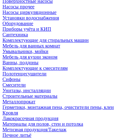
Поверхностные насосы
Насосы прочее
Насосы циркуляционные
Установки водоснабжения
Оборудование
Приборы учёта и КИП
Сантехника
Комплектующие для стиральных машин
Мебель для ванных комнат
Умывальники, мойки
Мебель для кухни эконом
Ванны, поддоны
Комплектующие к смесителям
Полотенцесушители
Сифоны
Смесители
Унитазы, инсталляции
Строительные материалы
Металлопрокат
Герметики, монтажная пена, очистители пены, клеи
Кровля
Лакокрасочная продукция
Материалы для полов, стен и потолка
Метизная продукция/Такелаж
Печное литьё