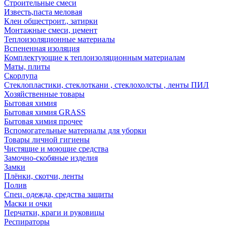
Строительные смеси
Известь,паста меловая
Клеи общестроит., затирки
Монтажные смеси, цемент
Теплоизоляционные материалы
Вспененная изоляция
Комплектующие к теплоизоляционным материалам
Маты, плиты
Скорлупа
Стеклопластики, стеклоткани , стеклохолсты , ленты ПИЛ
Хозяйственные товары
Бытовая химия
Бытовая химия GRASS
Бытовая химия прочее
Вспомогательные материалы для уборки
Товары личной гигиены
Чистящие и моющие средства
Замочно-скобяные изделия
Замки
Плёнки, скотчи, ленты
Полив
Спец. одежда, средства защиты
Маски и очки
Перчатки, краги и руковицы
Респираторы