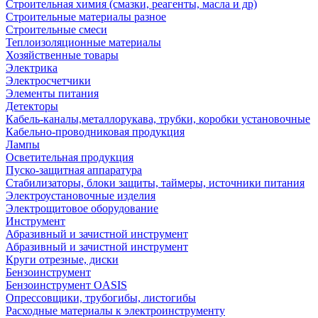
Строительная химия (смазки, реагенты, масла и др)
Строительные материалы разное
Строительные смеси
Теплоизоляционные материалы
Хозяйственные товары
Электрика
Электросчетчики
Элементы питания
Детекторы
Кабель-каналы,металлорукава, трубки, коробки установочные
Кабельно-проводниковая продукция
Лампы
Осветительная продукция
Пуско-защитная аппаратура
Стабилизаторы, блоки защиты, таймеры, источники питания
Электроустановочные изделия
Электрощитовое оборудование
Инструмент
Абразивный и зачистной инструмент
Абразивный и зачистной инструмент
Круги отрезные, диски
Бензоинструмент
Бензоинструмент OASIS
Опрессовщики, трубогибы, листогибы
Расходные материалы к электроинструменту