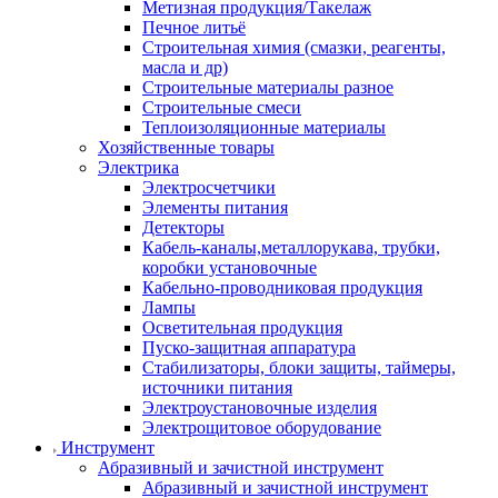
Метизная продукция/Такелаж
Печное литьё
Строительная химия (смазки, реагенты,
масла и др)
Строительные материалы разное
Строительные смеси
Теплоизоляционные материалы
Хозяйственные товары
Электрика
Электросчетчики
Элементы питания
Детекторы
Кабель-каналы,металлорукава, трубки,
коробки установочные
Кабельно-проводниковая продукция
Лампы
Осветительная продукция
Пуско-защитная аппаратура
Стабилизаторы, блоки защиты, таймеры,
источники питания
Электроустановочные изделия
Электрощитовое оборудование
Инструмент
Абразивный и зачистной инструмент
Абразивный и зачистной инструмент