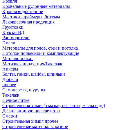
Кровля
Кровельные рулонные материалы
Кровля водосточное
Мастики, праймеры, битумы
Лакокрасочная продукция
Грунтовки
Краски ВД
Растворители
Эмали
Материалы для полов, стен и потолка
Потолок подвесной и комплектующие
Металлопрокат
Метизная продукция/Такелаж
Анкеры
Болты, гайки, шайбы, шпильки
Дюбели
прочее
Самонарезы, шурупы
Такелаж
Печное литьё
Строительная химия( смазки, реагенты, масла и др)
Дезинфицирующие средства
Смазки
Строительная химия прочее
Строительные материалы разное