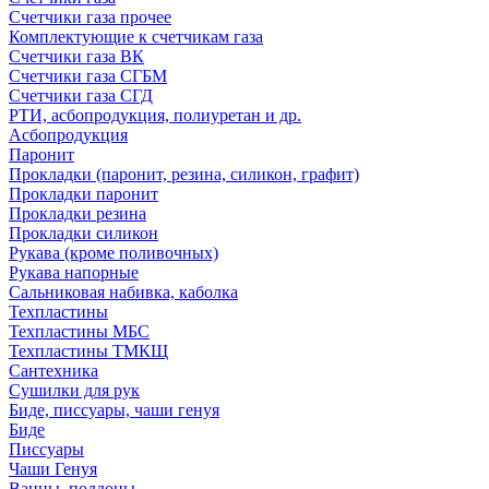
Счетчики газа прочее
Комплектующие к счетчикам газа
Счетчики газа ВК
Счетчики газа СГБМ
Счетчики газа СГД
РТИ, асбопродукция, полиуретан и др.
Асбопродукция
Паронит
Прокладки (паронит, резина, силикон, графит)
Прокладки паронит
Прокладки резина
Прокладки силикон
Рукава (кроме поливочных)
Рукава напорные
Сальниковая набивка, каболка
Техпластины
Техпластины МБС
Техпластины ТМКЩ
Сантехника
Сушилки для рук
Биде, писсуары, чаши генуя
Биде
Писсуары
Чаши Генуя
Ванны, поддоны