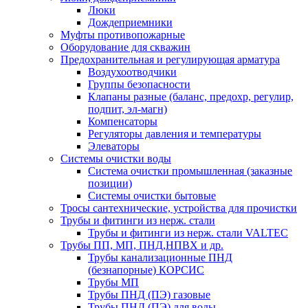
Люки
Дождеприемники
Муфты противопожарные
Оборудование для скважин
Предохранительная и регулирующая арматура
Воздухоотводчики
Группы безопасности
Клапаны разные (баланс, предохр, регулир,
подпит, эл-магн)
Компенсаторы
Регуляторы давления и температуры
Элеваторы
Системы очистки воды
Система очистки промышленная (заказные
позиции)
Системы очистки бытовые
Тросы сантехнические, устройства для прочистки
Трубы и фитинги из нерж. стали
Трубы и фитинги из нерж. стали VALTEC
Трубы ПП, МП, ПНД,НПВХ и др.
Трубы канализационные ПНД
(безнапорные) КОРСИС
Трубы МП
Трубы ПНД (ПЭ) газовые
Трубы ПНД (ПЭ) для воды