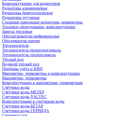
Комплектующие для радиаторов
Радиаторы алюминиевые
Радиаторы биметаллические
Радиаторы чугунные
Стальные панельные радиаторы, конвекторы
Тепловое оборудование, комплектующие
Завесы тепловые
Обогрегреватели инфракрасные
Обогреватели прочее
Теплоноситель
Теплоноситель пропиленгликоль
Теплоноситель этиленгликоль
Тёплый пол
Водяной теплый пол
Приборы учёта и КИП
Манометры, термометры и комплектующие
Манометры, термометры
Комплектующие к манометрам, термометрам
Счётчики воды
Счётчики воды МЕТЕР
Счетчики воды VALTEC
Комплектующие к счетчикам воды
Счетчики воды БЕТАР
Счетчики воды ГЕРРИДА
Счетчики газа