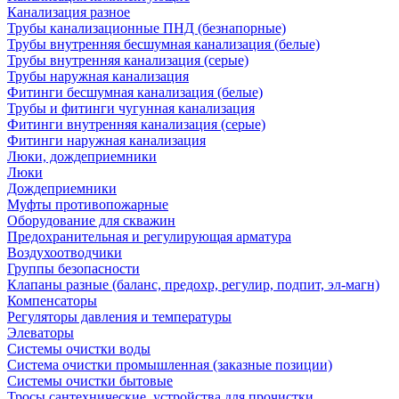
Канализация разное
Трубы канализационные ПНД (безнапорные)
Трубы внутренняя бесшумная канализация (белые)
Трубы внутренняя канализация (серые)
Трубы наружная канализация
Фитинги бесшумная канализация (белые)
Трубы и фитинги чугунная канализация
Фитинги внутренняя канализация (серые)
Фитинги наружная канализация
Люки, дождеприемники
Люки
Дождеприемники
Муфты противопожарные
Оборудование для скважин
Предохранительная и регулирующая арматура
Воздухоотводчики
Группы безопасности
Клапаны разные (баланс, предохр, регулир, подпит, эл-магн)
Компенсаторы
Регуляторы давления и температуры
Элеваторы
Системы очистки воды
Система очистки промышленная (заказные позиции)
Системы очистки бытовые
Тросы сантехнические, устройства для прочистки