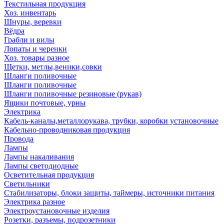
Текстильная продукция
Хоз. инвентарь
Шнуры, веревки
Вёдра
Грабли и вилы
Лопаты и черенки
Хоз. товары разное
Щетки, метлы,веники,совки
Шланги поливочные
Шланги поливочные
Шланги поливочные резиновые (рукав)
Ящики почтовые, урны
Электрика
Кабель-каналы,металлорукава, трубки, коробки установочные
Кабельно-проводниковая продукция
Провода
Лампы
Лампы накаливания
Лампы светодиодные
Осветительная продукция
Светильники
Стабилизаторы, блоки защиты, таймеры, источники питания
Электрика разное
Электроустановочные изделия
Розетки, разъемы, подрозетники