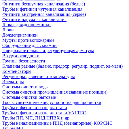
Фитинги бесшумная канализация (белые)
Трубы и фитинги чугунная канализация
Фитинги внутренняя канализация (серые)
Фитинги наружная канализация
Люки, дождеприемники
Люки
Дождеприемники
Муфты противопожарные
Оборудование для скважин
Предохранительная и регулирующая арматура
Воздухоотводчики
Группы безопасности
Клапаны разные (баланс, предохр, регулир, подпит, эл-магн)
Компенсаторы
Регуляторы давления и температуры
Элеваторы
Системы очистки воды
Система очистки промышленная (заказные позиции)
Системы очистки бытовые
Тросы сантехнические, устройства для прочистки
Трубы и фитинги из нерж. стали
Трубы и фитинги из нерж. стали VALTEC
Трубы ПП, МП, ПНД,НПВХ и др.
Трубы канализационные ПНД (безнапорные) КОРСИС
Трубы МП