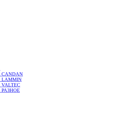
а
ода CANDAN
да LAMMIN
да VALTEC
да РАЗНОЕ