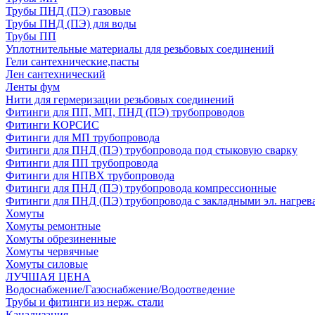
Трубы ПНД (ПЭ) газовые
Трубы ПНД (ПЭ) для воды
Трубы ПП
Уплотнительные материалы для резьбовых соединений
Гели сантехнические,пасты
Лен сантехнический
Ленты фум
Нити для гермеризации резьбовых соединений
Фитинги для ПП, МП, ПНД (ПЭ) трубопроводов
Фитинги КОРСИС
Фитинги для МП трубопровода
Фитинги для ПНД (ПЭ) трубопровода под стыковую сварку
Фитинги для ПП трубопровода
Фитинги для НПВХ трубопровода
Фитинги для ПНД (ПЭ) трубопровода компрессионные
Фитинги для ПНД (ПЭ) трубопровода с закладными эл. нагрев
Хомуты
Хомуты ремонтные
Хомуты обрезиненные
Хомуты червячные
Хомуты силовые
ЛУЧШАЯ ЦЕНА
Водоснабжение/Газоснабжение/Водоотведение
Трубы и фитинги из нерж. стали
Канализация