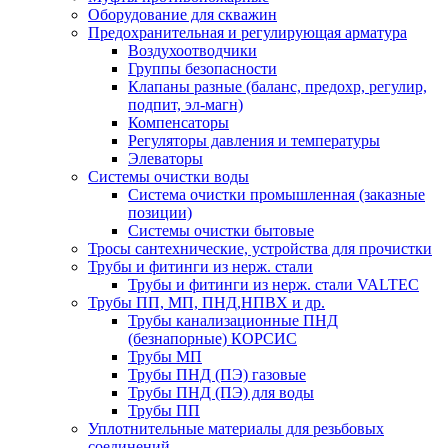
Оборудование для скважин
Предохранительная и регулирующая арматура
Воздухоотводчики
Группы безопасности
Клапаны разные (баланс, предохр, регулир,
подпит, эл-магн)
Компенсаторы
Регуляторы давления и температуры
Элеваторы
Системы очистки воды
Система очистки промышленная (заказные
позиции)
Системы очистки бытовые
Тросы сантехнические, устройства для прочистки
Трубы и фитинги из нерж. стали
Трубы и фитинги из нерж. стали VALTEC
Трубы ПП, МП, ПНД,НПВХ и др.
Трубы канализационные ПНД
(безнапорные) КОРСИС
Трубы МП
Трубы ПНД (ПЭ) газовые
Трубы ПНД (ПЭ) для воды
Трубы ПП
Уплотнительные материалы для резьбовых
соединений