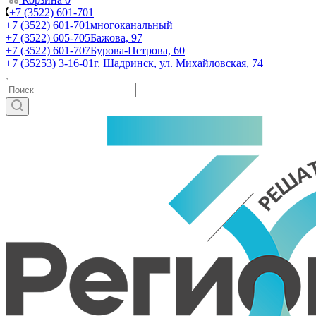
+7 (3522) 601-701
+7 (3522) 601-701
многоканальный
+7 (3522) 605-705
Бажова, 97
+7 (3522) 601-707
Бурова-Петрова, 60
+7 (35253) 3-16-01
г. Шадринск, ул. Михайловская, 74