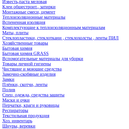
Известь,паста меловая
Клеи общестроит., затирки
Монтажные смеси, цемент
Теплоизоляционные материалы
Вспененная изоляция
Комплектующие к теплоизоляционным материалам
Маты, плиты
Стеклопластики, стеклоткани , стеклохолсты , ленты ПИЛ
Хозяйственные товары
Бытовая химия
Бытовая химия GRASS
Вспомогательные материалы для уборки
Товары личной гигиены
Чистящие и моющие средства
Замочно-скобяные изделия
Замки
Плёнки, скотчи, ленты
Полив
Спец. одежда, средства защиты
Маски и очки
Перчатки, краги и руковицы
Респираторы
Текстильная продукция
Хоз. инвентарь
Шнуры, веревки