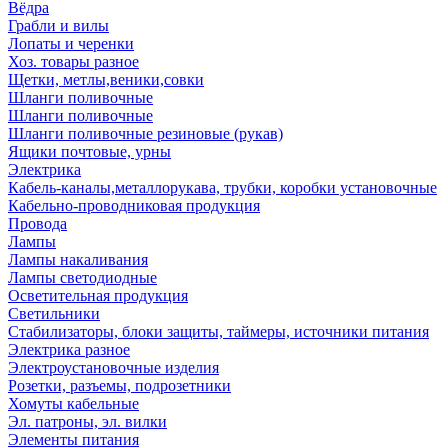
Вёдра
Грабли и вилы
Лопаты и черенки
Хоз. товары разное
Щетки, метлы,веники,совки
Шланги поливочные
Шланги поливочные
Шланги поливочные резиновые (рукав)
Ящики почтовые, урны
Электрика
Кабель-каналы,металлорукава, трубки, коробки установочные
Кабельно-проводниковая продукция
Провода
Лампы
Лампы накаливания
Лампы светодиодные
Осветительная продукция
Светильники
Стабилизаторы, блоки защиты, таймеры, источники питания
Электрика разное
Электроустановочные изделия
Розетки, разъемы, подрозетники
Хомуты кабельные
Эл. патроны, эл. вилки
Элементы питания