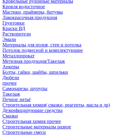
Кровельные рулонные материалы
Кровля водосточное
Мастики, праймеры, битумы
Лакокрасочная продукция
Грунтовки
Краски ВД
Растворители
Эмали
Материалы для полов, стен и потолка
Потолок подвесной и комплектующие
Металлопрокат
Метизная продукция/Такелаж
Анкеры
Болты, гайки, шайбы, шпильки
Дюбели
прочее
Самонарезы, шурупы
Такелаж
Печное литьё
Строительная химия( смазки, реагенты, масла и др)
Дезинфицирующие средства
Смазки
Строительная химия прочее
Строительные материалы разное
Строительные смеси