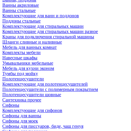
Ванны акриловые
Ванны стальные
Комплектующие для ванн и поддонов
Поддоны стальные
Комплектующие для стиральных машин
Комплектующие для стиральных машин разное
Краны для подключения стиральной машины
Шланги сливные и наливные
Мебель для ванных комнат
Комплекты мебели
Навесные шкафы
Умывальники мебельные
Мебель для кухни эконом
Тумбы под мойку
Полотенцесушители
Комплектующие для полотенцесушителей
Полотенцесушители с полимерным покрытием
Полотенцесушители шовные
Сантехника прочее
Сифоны
Комплектующие для сифонов
Сифоны для ванны
Сифоны для моек
Сифоны для писсуаров, биде, чаш генуя