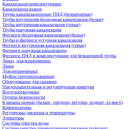
Канализация комплектующие
Канализация разное
Трубы канализационные ПНД (безнапорные)
Трубы внутренняя бесшумная канализация (белые)
Трубы внутренняя канализация (серые)
Трубы наружная канализация
Фитинги бесшумная канализация (белые)
Трубы и фитинги чугунная канализация
Фитинги внутренняя канализация (серые)
Фитинги наружная канализация
Фитинги ПНД и комплектующие для безнапорной трубы
Люки, дождеприемники
Люки
Дождеприемники
Муфты противопожарные
Оборудование для скважин
Предохранительная и регулирующая арматура
Воздухоотводчики
Группы безопасности
Клапаны разные (баланс, предохр, регулир, подпит, эл-магн)
Компенсаторы
Регуляторы давления и температуры
Элеваторы
Системы очистки воды
Система очистки промышленная (заказные позиции)