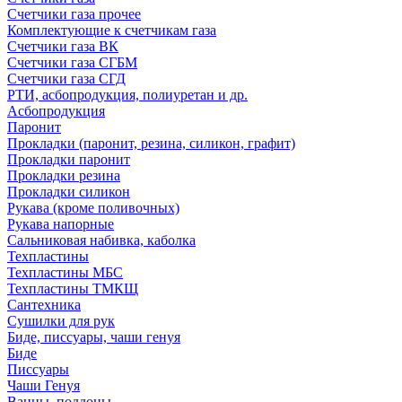
Счетчики газа прочее
Комплектующие к счетчикам газа
Счетчики газа ВК
Счетчики газа СГБМ
Счетчики газа СГД
РТИ, асбопродукция, полиуретан и др.
Асбопродукция
Паронит
Прокладки (паронит, резина, силикон, графит)
Прокладки паронит
Прокладки резина
Прокладки силикон
Рукава (кроме поливочных)
Рукава напорные
Сальниковая набивка, каболка
Техпластины
Техпластины МБС
Техпластины ТМКЩ
Сантехника
Сушилки для рук
Биде, писсуары, чаши генуя
Биде
Писсуары
Чаши Генуя
Ванны, поддоны