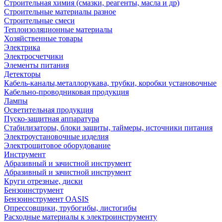
Строительная химия (смазки, реагенты, масла и др)
Строительные материалы разное
Строительные смеси
Теплоизоляционные материалы
Хозяйственные товары
Электрика
Электросчетчики
Элементы питания
Детекторы
Кабель-каналы,металлорукава, трубки, коробки установочные
Кабельно-проводниковая продукция
Лампы
Осветительная продукция
Пуско-защитная аппаратура
Стабилизаторы, блоки защиты, таймеры, источники питания
Электроустановочные изделия
Электрощитовое оборудование
Инструмент
Абразивный и зачистной инструмент
Абразивный и зачистной инструмент
Круги отрезные, диски
Бензоинструмент
Бензоинструмент OASIS
Опрессовщики, трубогибы, листогибы
Расходные материалы к электроинструменту