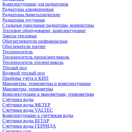
Комплектующие для радиаторов
Радиаторы алюминиевые
Радиаторы биметаллические
Радиаторы чугунные
Стальные панельные радиаторы, конвекторы
Тепловое оборудование, комплектующие
Завесы тепловые
Обогрегреватели инфракрасные
Обогреватели прочее
Теплоноситель
Теплоноситель пропиленгликоль
Теплоноситель этиленгликоль
Тёплый пол
Водяной теплый пол
Приборы учёта и КИП
Манометры, термометры и комплектующие
Манометры, термометры
Комплектующие к манометрам, термометрам
Счётчики воды
Счётчики воды МЕТЕР
Счетчики воды VALTEC
Комплектующие к счетчикам воды
Счетчики воды БЕТАР
Счетчики воды ГЕРРИДА
Счетчики газа