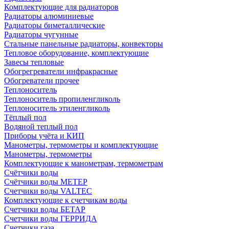
Комплектующие для радиаторов
Радиаторы алюминиевые
Радиаторы биметаллические
Радиаторы чугунные
Стальные панельные радиаторы, конвекторы
Тепловое оборудование, комплектующие
Завесы тепловые
Обогрегреватели инфракрасные
Обогреватели прочее
Теплоноситель
Теплоноситель пропиленгликоль
Теплоноситель этиленгликоль
Тёплый пол
Водяной теплый пол
Приборы учёта и КИП
Манометры, термометры и комплектующие
Манометры, термометры
Комплектующие к манометрам, термометрам
Счётчики воды
Счётчики воды МЕТЕР
Счетчики воды VALTEC
Комплектующие к счетчикам воды
Счетчики воды БЕТАР
Счетчики воды ГЕРРИДА
Счетчики газа