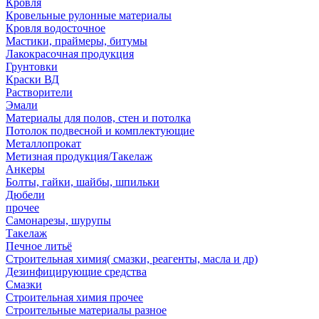
Кровля
Кровельные рулонные материалы
Кровля водосточное
Мастики, праймеры, битумы
Лакокрасочная продукция
Грунтовки
Краски ВД
Растворители
Эмали
Материалы для полов, стен и потолка
Потолок подвесной и комплектующие
Металлопрокат
Метизная продукция/Такелаж
Анкеры
Болты, гайки, шайбы, шпильки
Дюбели
прочее
Самонарезы, шурупы
Такелаж
Печное литьё
Строительная химия( смазки, реагенты, масла и др)
Дезинфицирующие средства
Смазки
Строительная химия прочее
Строительные материалы разное