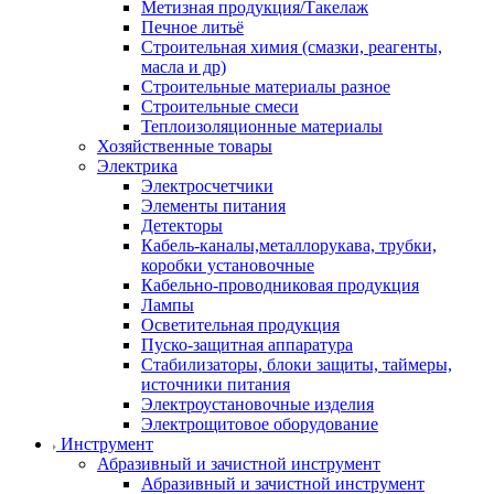
Метизная продукция/Такелаж
Печное литьё
Строительная химия (смазки, реагенты,
масла и др)
Строительные материалы разное
Строительные смеси
Теплоизоляционные материалы
Хозяйственные товары
Электрика
Электросчетчики
Элементы питания
Детекторы
Кабель-каналы,металлорукава, трубки,
коробки установочные
Кабельно-проводниковая продукция
Лампы
Осветительная продукция
Пуско-защитная аппаратура
Стабилизаторы, блоки защиты, таймеры,
источники питания
Электроустановочные изделия
Электрощитовое оборудование
Инструмент
Абразивный и зачистной инструмент
Абразивный и зачистной инструмент