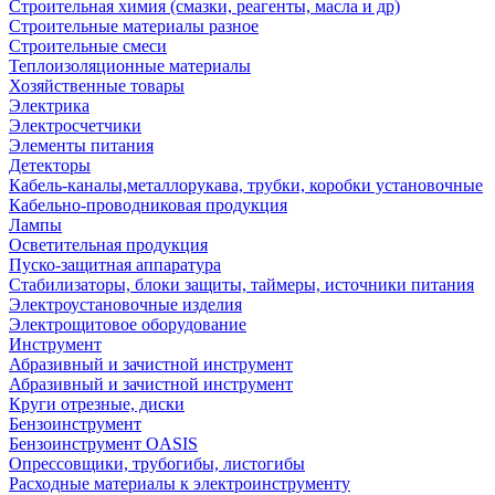
Строительная химия (смазки, реагенты, масла и др)
Строительные материалы разное
Строительные смеси
Теплоизоляционные материалы
Хозяйственные товары
Электрика
Электросчетчики
Элементы питания
Детекторы
Кабель-каналы,металлорукава, трубки, коробки установочные
Кабельно-проводниковая продукция
Лампы
Осветительная продукция
Пуско-защитная аппаратура
Стабилизаторы, блоки защиты, таймеры, источники питания
Электроустановочные изделия
Электрощитовое оборудование
Инструмент
Абразивный и зачистной инструмент
Абразивный и зачистной инструмент
Круги отрезные, диски
Бензоинструмент
Бензоинструмент OASIS
Опрессовщики, трубогибы, листогибы
Расходные материалы к электроинструменту