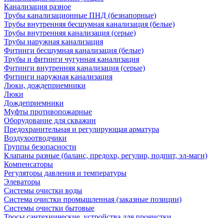
Канализация разное
Трубы канализационные ПНД (безнапорные)
Трубы внутренняя бесшумная канализация (белые)
Трубы внутренняя канализация (серые)
Трубы наружная канализация
Фитинги бесшумная канализация (белые)
Трубы и фитинги чугунная канализация
Фитинги внутренняя канализация (серые)
Фитинги наружная канализация
Люки, дождеприемники
Люки
Дождеприемники
Муфты противопожарные
Оборудование для скважин
Предохранительная и регулирующая арматура
Воздухоотводчики
Группы безопасности
Клапаны разные (баланс, предохр, регулир, подпит, эл-магн)
Компенсаторы
Регуляторы давления и температуры
Элеваторы
Системы очистки воды
Система очистки промышленная (заказные позиции)
Системы очистки бытовые
Тросы сантехнические, устройства для прочистки