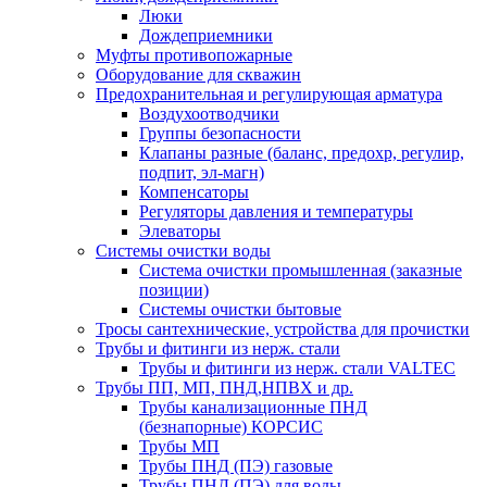
Люки
Дождеприемники
Муфты противопожарные
Оборудование для скважин
Предохранительная и регулирующая арматура
Воздухоотводчики
Группы безопасности
Клапаны разные (баланс, предохр, регулир,
подпит, эл-магн)
Компенсаторы
Регуляторы давления и температуры
Элеваторы
Системы очистки воды
Система очистки промышленная (заказные
позиции)
Системы очистки бытовые
Тросы сантехнические, устройства для прочистки
Трубы и фитинги из нерж. стали
Трубы и фитинги из нерж. стали VALTEC
Трубы ПП, МП, ПНД,НПВХ и др.
Трубы канализационные ПНД
(безнапорные) КОРСИС
Трубы МП
Трубы ПНД (ПЭ) газовые
Трубы ПНД (ПЭ) для воды