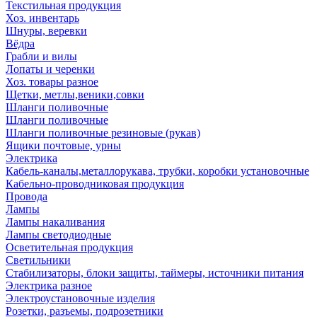
Текстильная продукция
Хоз. инвентарь
Шнуры, веревки
Вёдра
Грабли и вилы
Лопаты и черенки
Хоз. товары разное
Щетки, метлы,веники,совки
Шланги поливочные
Шланги поливочные
Шланги поливочные резиновые (рукав)
Ящики почтовые, урны
Электрика
Кабель-каналы,металлорукава, трубки, коробки установочные
Кабельно-проводниковая продукция
Провода
Лампы
Лампы накаливания
Лампы светодиодные
Осветительная продукция
Светильники
Стабилизаторы, блоки защиты, таймеры, источники питания
Электрика разное
Электроустановочные изделия
Розетки, разъемы, подрозетники