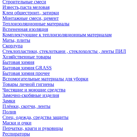
Строительные смеси
Известь,паста меловая
Клеи общестроит., затирки
Монтажные смеси, цемент
Теплоизоляционные материалы
Вспененная изоляция
Комплектующие к теплоизоляционным материалам
Маты, плиты
Скорлупа
Стеклопластики, стеклоткани , стеклохолсты , ленты ПИЛ
Хозяйственные товары
Бытовая химия
Бытовая химия GRASS
Бытовая химия прочее
Вспомогательные материалы для уборки
Товары личной гигиены
Чистящие и моющие средства
Замочно-скобяные изделия
Замки
Плёнки, скотчи, ленты
Полив
Спец. одежда, средства защиты
Маски и очки
Перчатки, краги и руковицы
Респираторы