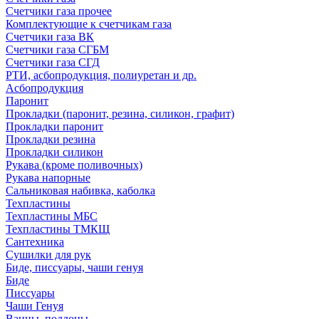
Счетчики газа прочее
Комплектующие к счетчикам газа
Счетчики газа ВК
Счетчики газа СГБМ
Счетчики газа СГД
РТИ, асбопродукция, полиуретан и др.
Асбопродукция
Паронит
Прокладки (паронит, резина, силикон, графит)
Прокладки паронит
Прокладки резина
Прокладки силикон
Рукава (кроме поливочных)
Рукава напорные
Сальниковая набивка, каболка
Техпластины
Техпластины МБС
Техпластины ТМКЩ
Сантехника
Сушилки для рук
Биде, писсуары, чаши генуя
Биде
Писсуары
Чаши Генуя
Ванны, поддоны