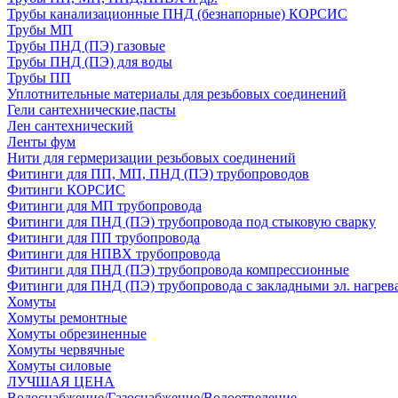
Трубы канализационные ПНД (безнапорные) КОРСИС
Трубы МП
Трубы ПНД (ПЭ) газовые
Трубы ПНД (ПЭ) для воды
Трубы ПП
Уплотнительные материалы для резьбовых соединений
Гели сантехнические,пасты
Лен сантехнический
Ленты фум
Нити для гермеризации резьбовых соединений
Фитинги для ПП, МП, ПНД (ПЭ) трубопроводов
Фитинги КОРСИС
Фитинги для МП трубопровода
Фитинги для ПНД (ПЭ) трубопровода под стыковую сварку
Фитинги для ПП трубопровода
Фитинги для НПВХ трубопровода
Фитинги для ПНД (ПЭ) трубопровода компрессионные
Фитинги для ПНД (ПЭ) трубопровода с закладными эл. нагрев
Хомуты
Хомуты ремонтные
Хомуты обрезиненные
Хомуты червячные
Хомуты силовые
ЛУЧШАЯ ЦЕНА
Водоснабжение/Газоснабжение/Водоотведение