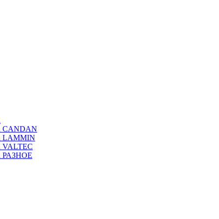
а
ода CANDAN
да LAMMIN
да VALTEC
да РАЗНОЕ