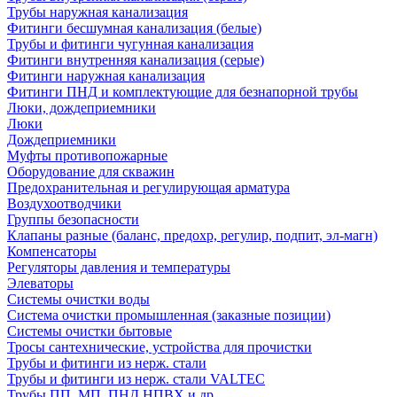
Трубы наружная канализация
Фитинги бесшумная канализация (белые)
Трубы и фитинги чугунная канализация
Фитинги внутренняя канализация (серые)
Фитинги наружная канализация
Фитинги ПНД и комплектующие для безнапорной трубы
Люки, дождеприемники
Люки
Дождеприемники
Муфты противопожарные
Оборудование для скважин
Предохранительная и регулирующая арматура
Воздухоотводчики
Группы безопасности
Клапаны разные (баланс, предохр, регулир, подпит, эл-магн)
Компенсаторы
Регуляторы давления и температуры
Элеваторы
Системы очистки воды
Система очистки промышленная (заказные позиции)
Системы очистки бытовые
Тросы сантехнические, устройства для прочистки
Трубы и фитинги из нерж. стали
Трубы и фитинги из нерж. стали VALTEC
Трубы ПП, МП, ПНД,НПВХ и др.