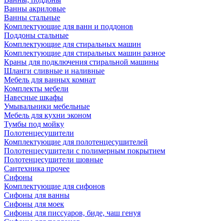
Ванны акриловые
Ванны стальные
Комплектующие для ванн и поддонов
Поддоны стальные
Комплектующие для стиральных машин
Комплектующие для стиральных машин разное
Краны для подключения стиральной машины
Шланги сливные и наливные
Мебель для ванных комнат
Комплекты мебели
Навесные шкафы
Умывальники мебельные
Мебель для кухни эконом
Тумбы под мойку
Полотенцесушители
Комплектующие для полотенцесушителей
Полотенцесушители с полимерным покрытием
Полотенцесушители шовные
Сантехника прочее
Сифоны
Комплектующие для сифонов
Сифоны для ванны
Сифоны для моек
Сифоны для писсуаров, биде, чаш генуя