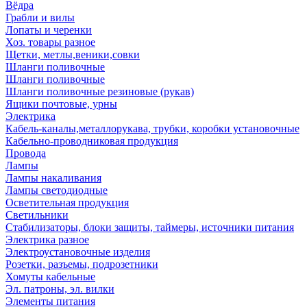
Вёдра
Грабли и вилы
Лопаты и черенки
Хоз. товары разное
Щетки, метлы,веники,совки
Шланги поливочные
Шланги поливочные
Шланги поливочные резиновые (рукав)
Ящики почтовые, урны
Электрика
Кабель-каналы,металлорукава, трубки, коробки установочные
Кабельно-проводниковая продукция
Провода
Лампы
Лампы накаливания
Лампы светодиодные
Осветительная продукция
Светильники
Стабилизаторы, блоки защиты, таймеры, источники питания
Электрика разное
Электроустановочные изделия
Розетки, разъемы, подрозетники
Хомуты кабельные
Эл. патроны, эл. вилки
Элементы питания