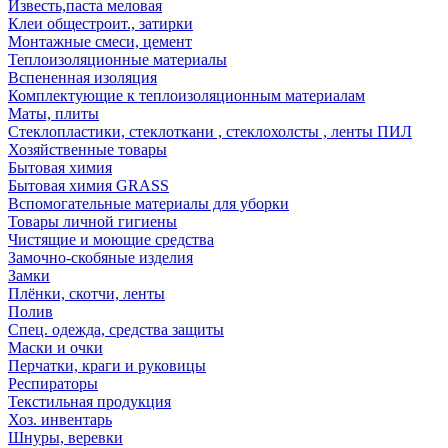
Известь,паста меловая
Клеи общестроит., затирки
Монтажные смеси, цемент
Теплоизоляционные материалы
Вспененная изоляция
Комплектующие к теплоизоляционным материалам
Маты, плиты
Стеклопластики, стеклоткани , стеклохолсты , ленты ПИЛ
Хозяйственные товары
Бытовая химия
Бытовая химия GRASS
Вспомогательные материалы для уборки
Товары личной гигиены
Чистящие и моющие средства
Замочно-скобяные изделия
Замки
Плёнки, скотчи, ленты
Полив
Спец. одежда, средства защиты
Маски и очки
Перчатки, краги и руковицы
Респираторы
Текстильная продукция
Хоз. инвентарь
Шнуры, веревки