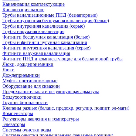
Канализация комплектующие
Канализация разное
Трубы канализационные ПНД (безнапорные)
Трубы внутренняя бесшумная канализация (белые)
Трубы внутренняя канализация (серые)
Трубы наружная канализация
Фитинги бесшумная канализация (белые)
Трубы и фитинги чугунная канализация
Фитинги внутренняя канализация (серые)
Фитинги наружная канализация
Фитинги ПНД и комплектующие для безнапорной трубы
Люки, дождеприемники
Люки
Дождеприемники
Муфты противопожарные
Оборудование для скважин
Предохранительная и регулирующая арматура
Воздухоотводчики
Группы безопасности
Клапаны разные (баланс, предохр, регулир, подпит, эл-магн)
Компенсаторы
Регуляторы давления и температуры
Элеваторы
Системы очистки воды
Система очистки промышленная (заказные позиции)