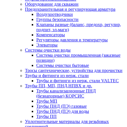
Оборудование для скважин
Предохранительная и регулирующая арматура
Воздухоотводчики
Группы безопасности
Клапаны разные (баланс, предохр, регулир,
подпит, эл-магн)
Компенсаторы
Регуляторы давления и температуры
Элеваторы
Системы очистки воды
Система очистки промышленная (заказные
позиции)
Системы очистки бытовые
Тросы сантехнические, устройства для прочистки
Трубы и фитинги из нерж. стали
Трубы и фитинги из нерж. стали VALTEC
Трубы ПП, МП, ПНД,НПВХ и др.
Трубы канализационные ПНД
(безнапорные) КОРСИС
Трубы МП
Трубы ПНД (ПЭ) газовые
Трубы ПНД (ПЭ) для воды
Трубы ПП
Уплотнительные материалы для резьбовых
соединений