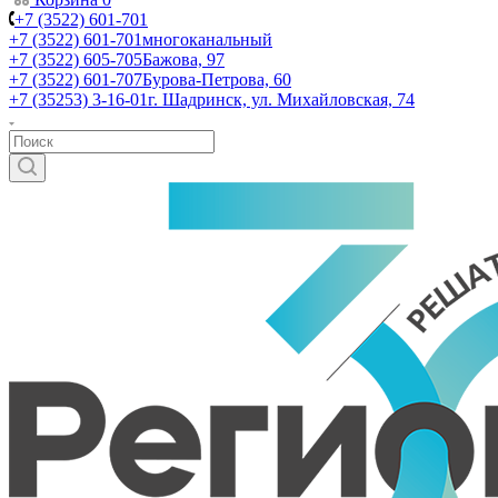
+7 (3522) 601-701
+7 (3522) 601-701
многоканальный
+7 (3522) 605-705
Бажова, 97
+7 (3522) 601-707
Бурова-Петрова, 60
+7 (35253) 3-16-01
г. Шадринск, ул. Михайловская, 74