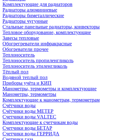
Комплектующие для радиаторов
Радиаторы алюминиевые
Радиаторы биметаллические
Радиаторы чугунные
Стальные панельные радиаторы, конвекторы
Тепловое оборудование, комплектующие
Завесы тепловые
Обогрегреватели инфракрасные
Обогреватели прочее
Теплоноситель
Теплоноситель пропиленгликоль
Теплоноситель этиленгликоль
Тёплый пол
Водяной теплый пол
Приборы учёта и КИП
Манометры, термометры и комплектующие
Манометры, термометры
Комплектующие к манометрам, термометрам
Счётчики воды
Счётчики воды МЕТЕР
Счетчики воды VALTEC
Комплектующие к счетчикам воды
Счетчики воды БЕТАР
Счетчики воды ГЕРРИДА
Счетчики газа