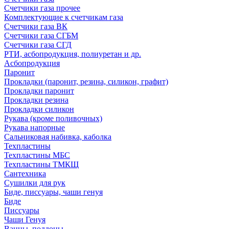
Счетчики газа прочее
Комплектующие к счетчикам газа
Счетчики газа ВК
Счетчики газа СГБМ
Счетчики газа СГД
РТИ, асбопродукция, полиуретан и др.
Асбопродукция
Паронит
Прокладки (паронит, резина, силикон, графит)
Прокладки паронит
Прокладки резина
Прокладки силикон
Рукава (кроме поливочных)
Рукава напорные
Сальниковая набивка, каболка
Техпластины
Техпластины МБС
Техпластины ТМКЩ
Сантехника
Сушилки для рук
Биде, писсуары, чаши генуя
Биде
Писсуары
Чаши Генуя
Ванны, поддоны