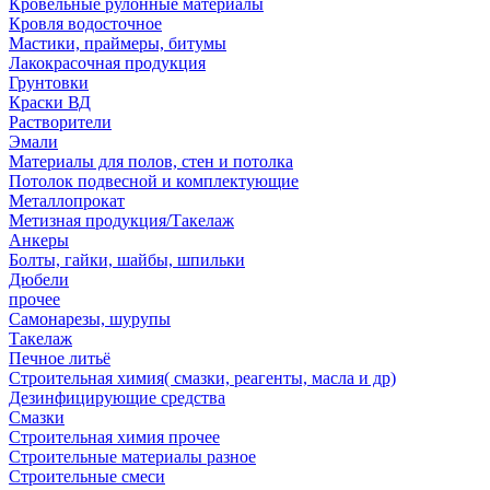
Кровельные рулонные материалы
Кровля водосточное
Мастики, праймеры, битумы
Лакокрасочная продукция
Грунтовки
Краски ВД
Растворители
Эмали
Материалы для полов, стен и потолка
Потолок подвесной и комплектующие
Металлопрокат
Метизная продукция/Такелаж
Анкеры
Болты, гайки, шайбы, шпильки
Дюбели
прочее
Самонарезы, шурупы
Такелаж
Печное литьё
Строительная химия( смазки, реагенты, масла и др)
Дезинфицирующие средства
Смазки
Строительная химия прочее
Строительные материалы разное
Строительные смеси