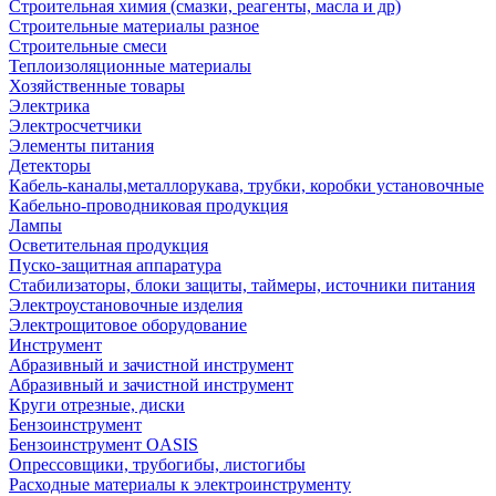
Строительная химия (смазки, реагенты, масла и др)
Строительные материалы разное
Строительные смеси
Теплоизоляционные материалы
Хозяйственные товары
Электрика
Электросчетчики
Элементы питания
Детекторы
Кабель-каналы,металлорукава, трубки, коробки установочные
Кабельно-проводниковая продукция
Лампы
Осветительная продукция
Пуско-защитная аппаратура
Стабилизаторы, блоки защиты, таймеры, источники питания
Электроустановочные изделия
Электрощитовое оборудование
Инструмент
Абразивный и зачистной инструмент
Абразивный и зачистной инструмент
Круги отрезные, диски
Бензоинструмент
Бензоинструмент OASIS
Опрессовщики, трубогибы, листогибы
Расходные материалы к электроинструменту