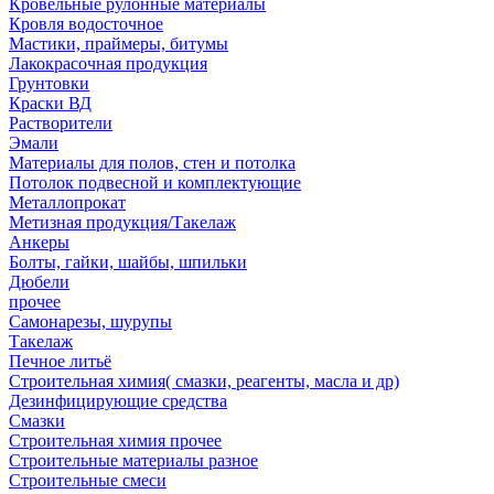
Кровельные рулонные материалы
Кровля водосточное
Мастики, праймеры, битумы
Лакокрасочная продукция
Грунтовки
Краски ВД
Растворители
Эмали
Материалы для полов, стен и потолка
Потолок подвесной и комплектующие
Металлопрокат
Метизная продукция/Такелаж
Анкеры
Болты, гайки, шайбы, шпильки
Дюбели
прочее
Самонарезы, шурупы
Такелаж
Печное литьё
Строительная химия( смазки, реагенты, масла и др)
Дезинфицирующие средства
Смазки
Строительная химия прочее
Строительные материалы разное
Строительные смеси