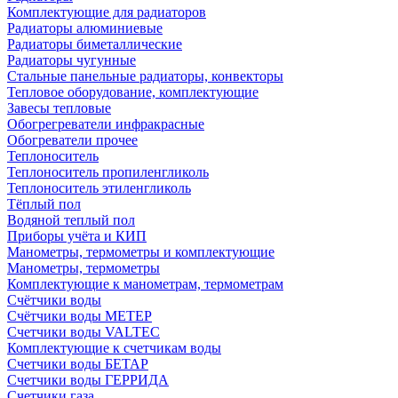
Комплектующие для радиаторов
Радиаторы алюминиевые
Радиаторы биметаллические
Радиаторы чугунные
Стальные панельные радиаторы, конвекторы
Тепловое оборудование, комплектующие
Завесы тепловые
Обогрегреватели инфракрасные
Обогреватели прочее
Теплоноситель
Теплоноситель пропиленгликоль
Теплоноситель этиленгликоль
Тёплый пол
Водяной теплый пол
Приборы учёта и КИП
Манометры, термометры и комплектующие
Манометры, термометры
Комплектующие к манометрам, термометрам
Счётчики воды
Счётчики воды МЕТЕР
Счетчики воды VALTEC
Комплектующие к счетчикам воды
Счетчики воды БЕТАР
Счетчики воды ГЕРРИДА
Счетчики газа