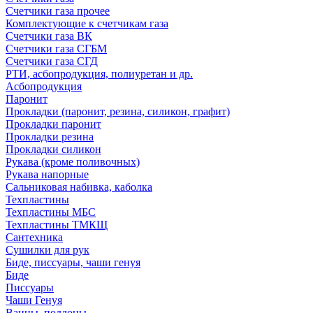
Счетчики газа прочее
Комплектующие к счетчикам газа
Счетчики газа ВК
Счетчики газа СГБМ
Счетчики газа СГД
РТИ, асбопродукция, полиуретан и др.
Асбопродукция
Паронит
Прокладки (паронит, резина, силикон, графит)
Прокладки паронит
Прокладки резина
Прокладки силикон
Рукава (кроме поливочных)
Рукава напорные
Сальниковая набивка, каболка
Техпластины
Техпластины МБС
Техпластины ТМКЩ
Сантехника
Сушилки для рук
Биде, писсуары, чаши генуя
Биде
Писсуары
Чаши Генуя
Ванны, поддоны