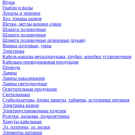
Вёдра
Грабли и вилы
Лопаты и черенки
Хоз. товары разное
Щетки, метлы,веники,совки
Шланги поливочные
Шланги поливочные
Шланги поливочные резиновые (рукав)
Ящики почтовые, урны
Электрика
Кабель-каналы,металлорукава, трубки, коробки установочные
Кабельно-проводниковая продукция
Провода
Лампы
Лампы накаливания
Лампы светодиодные
Осветительная продукция
Светильники
Стабилизаторы, блоки защиты, таймеры, источники питания
Электрика разное
Электроустановочные изделия
Розетки, разъемы, подрозетники
Хомуты кабельные
Эл. патроны, эл. вилки
Элементы питания