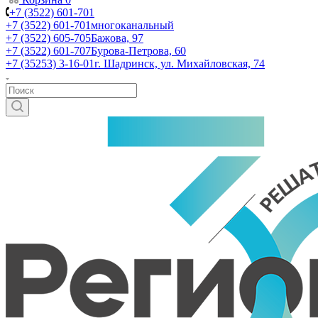
+7 (3522) 601-701
+7 (3522) 601-701
многоканальный
+7 (3522) 605-705
Бажова, 97
+7 (3522) 601-707
Бурова-Петрова, 60
+7 (35253) 3-16-01
г. Шадринск, ул. Михайловская, 74