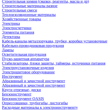
Строительная химия (смазки, реагенты, масла и др)
Строительные материалы разное
Строительные смеси
Теплоизоляционные материалы
Хозяйственные товары
Электрика
Электросчетчики
Элементы питания
Детекторы
Кабель-каналы,металлорукава, трубки, коробки установочные
Кабельно-проводниковая продукция
Лампы
Осветительная продукция
Пуско-защитная аппаратура
Стабилизаторы, блоки защиты, таймеры, источники питания
Электроустановочные изделия
Электрощитовое оборудование
Инструмент
Абразивный и зачистной инструмент
Абразивный и зачистной инструмент
Круги отрезные, диски
Бензоинструмент
Бензоинструмент OASIS
Опрессовщики, трубогибы, листогибы
Расходные материалы к электроинструменту