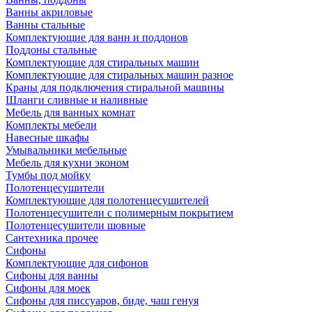
Ванны акриловые
Ванны стальные
Комплектующие для ванн и поддонов
Поддоны стальные
Комплектующие для стиральных машин
Комплектующие для стиральных машин разное
Краны для подключения стиральной машины
Шланги сливные и наливные
Мебель для ванных комнат
Комплекты мебели
Навесные шкафы
Умывальники мебельные
Мебель для кухни эконом
Тумбы под мойку
Полотенцесушители
Комплектующие для полотенцесушителей
Полотенцесушители с полимерным покрытием
Полотенцесушители шовные
Сантехника прочее
Сифоны
Комплектующие для сифонов
Сифоны для ванны
Сифоны для моек
Сифоны для писсуаров, биде, чаш генуя