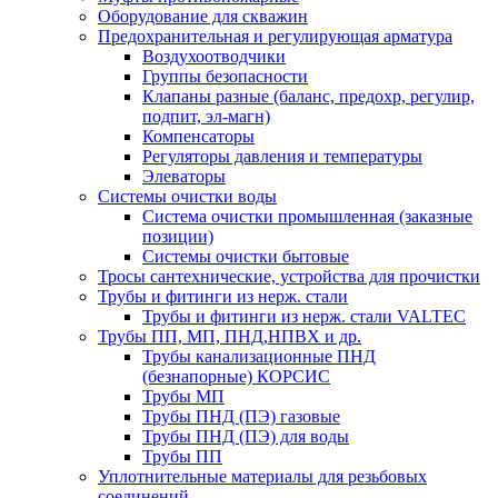
Оборудование для скважин
Предохранительная и регулирующая арматура
Воздухоотводчики
Группы безопасности
Клапаны разные (баланс, предохр, регулир,
подпит, эл-магн)
Компенсаторы
Регуляторы давления и температуры
Элеваторы
Системы очистки воды
Система очистки промышленная (заказные
позиции)
Системы очистки бытовые
Тросы сантехнические, устройства для прочистки
Трубы и фитинги из нерж. стали
Трубы и фитинги из нерж. стали VALTEC
Трубы ПП, МП, ПНД,НПВХ и др.
Трубы канализационные ПНД
(безнапорные) КОРСИС
Трубы МП
Трубы ПНД (ПЭ) газовые
Трубы ПНД (ПЭ) для воды
Трубы ПП
Уплотнительные материалы для резьбовых
соединений