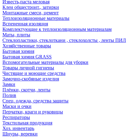
Известь,паста меловая
Клеи общестроит., затирки
Монтажные смеси, цемент
Теплоизоляционные материалы
Вспененная изоляция
Комплектующие к теплоизоляционным материалам
Маты, плиты
Стеклопластики, стеклоткани , стеклохолсты , ленты ПИЛ
Хозяйственные товары
Бытовая химия
Бытовая химия GRASS
Вспомогательные материалы для уборки
Товары личной гигиены
Чистящие и моющие средства
Замочно-скобяные изделия
Замки
Плёнки, скотчи, ленты
Полив
Спец. одежда, средства защиты
Маски и очки
Перчатки, краги и руковицы
Респираторы
Текстильная продукция
Хоз. инвентарь
Шнуры, веревки