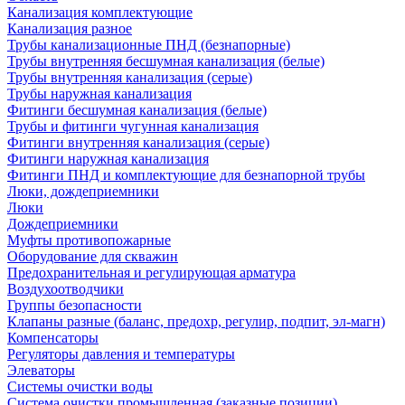
Канализация комплектующие
Канализация разное
Трубы канализационные ПНД (безнапорные)
Трубы внутренняя бесшумная канализация (белые)
Трубы внутренняя канализация (серые)
Трубы наружная канализация
Фитинги бесшумная канализация (белые)
Трубы и фитинги чугунная канализация
Фитинги внутренняя канализация (серые)
Фитинги наружная канализация
Фитинги ПНД и комплектующие для безнапорной трубы
Люки, дождеприемники
Люки
Дождеприемники
Муфты противопожарные
Оборудование для скважин
Предохранительная и регулирующая арматура
Воздухоотводчики
Группы безопасности
Клапаны разные (баланс, предохр, регулир, подпит, эл-магн)
Компенсаторы
Регуляторы давления и температуры
Элеваторы
Системы очистки воды
Система очистки промышленная (заказные позиции)