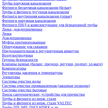
Трубы наружная канализация
Фитинги бесшумная канализация (белые)
Трубы и фитинги чугунная канализация
Фитинги внутренняя канализация (серые)
Фитинги наружная канализация
Фитинги ПНД и комплектующие для безнапорной трубы
Люки, дождеприемники
Люки
Дождеприемники
Муфты противопожарные
Оборудование для скважин
Предохранительная и регулирующая арматура
Воздухоотводчики
Группы безопасности
Клапаны разные (баланс, предохр, регулир, подпит, эл-магн)
Компенсаторы
Регуляторы давления и температуры
Элеваторы
Системы очистки воды
Система очистки промышленная (заказные позиции)
Системы очистки бытовые
Тросы сантехнические, устройства для прочистки
Трубы и фитинги из нерж. стали
Трубы и фитинги из нерж. стали VALTEC
Трубы ПП, МП, ПНД,НПВХ и др.