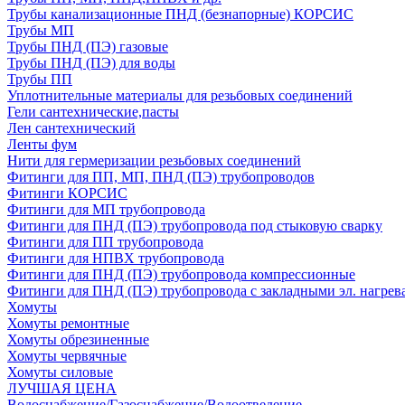
Трубы канализационные ПНД (безнапорные) КОРСИС
Трубы МП
Трубы ПНД (ПЭ) газовые
Трубы ПНД (ПЭ) для воды
Трубы ПП
Уплотнительные материалы для резьбовых соединений
Гели сантехнические,пасты
Лен сантехнический
Ленты фум
Нити для гермеризации резьбовых соединений
Фитинги для ПП, МП, ПНД (ПЭ) трубопроводов
Фитинги КОРСИС
Фитинги для МП трубопровода
Фитинги для ПНД (ПЭ) трубопровода под стыковую сварку
Фитинги для ПП трубопровода
Фитинги для НПВХ трубопровода
Фитинги для ПНД (ПЭ) трубопровода компрессионные
Фитинги для ПНД (ПЭ) трубопровода с закладными эл. нагрев
Хомуты
Хомуты ремонтные
Хомуты обрезиненные
Хомуты червячные
Хомуты силовые
ЛУЧШАЯ ЦЕНА
Водоснабжение/Газоснабжение/Водоотведение