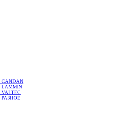
а
ода CANDAN
да LAMMIN
да VALTEC
да РАЗНОЕ