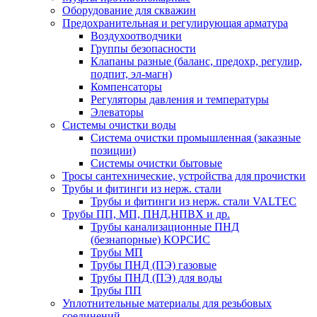
Оборудование для скважин
Предохранительная и регулирующая арматура
Воздухоотводчики
Группы безопасности
Клапаны разные (баланс, предохр, регулир,
подпит, эл-магн)
Компенсаторы
Регуляторы давления и температуры
Элеваторы
Системы очистки воды
Система очистки промышленная (заказные
позиции)
Системы очистки бытовые
Тросы сантехнические, устройства для прочистки
Трубы и фитинги из нерж. стали
Трубы и фитинги из нерж. стали VALTEC
Трубы ПП, МП, ПНД,НПВХ и др.
Трубы канализационные ПНД
(безнапорные) КОРСИС
Трубы МП
Трубы ПНД (ПЭ) газовые
Трубы ПНД (ПЭ) для воды
Трубы ПП
Уплотнительные материалы для резьбовых
соединений