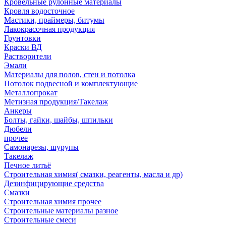
Кровельные рулонные материалы
Кровля водосточное
Мастики, праймеры, битумы
Лакокрасочная продукция
Грунтовки
Краски ВД
Растворители
Эмали
Материалы для полов, стен и потолка
Потолок подвесной и комплектующие
Металлопрокат
Метизная продукция/Такелаж
Анкеры
Болты, гайки, шайбы, шпильки
Дюбели
прочее
Самонарезы, шурупы
Такелаж
Печное литьё
Строительная химия( смазки, реагенты, масла и др)
Дезинфицирующие средства
Смазки
Строительная химия прочее
Строительные материалы разное
Строительные смеси