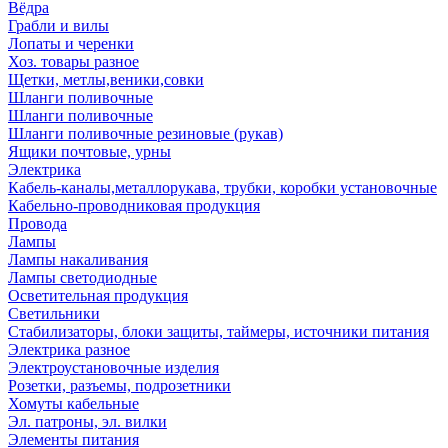
Вёдра
Грабли и вилы
Лопаты и черенки
Хоз. товары разное
Щетки, метлы,веники,совки
Шланги поливочные
Шланги поливочные
Шланги поливочные резиновые (рукав)
Ящики почтовые, урны
Электрика
Кабель-каналы,металлорукава, трубки, коробки установочные
Кабельно-проводниковая продукция
Провода
Лампы
Лампы накаливания
Лампы светодиодные
Осветительная продукция
Светильники
Стабилизаторы, блоки защиты, таймеры, источники питания
Электрика разное
Электроустановочные изделия
Розетки, разъемы, подрозетники
Хомуты кабельные
Эл. патроны, эл. вилки
Элементы питания