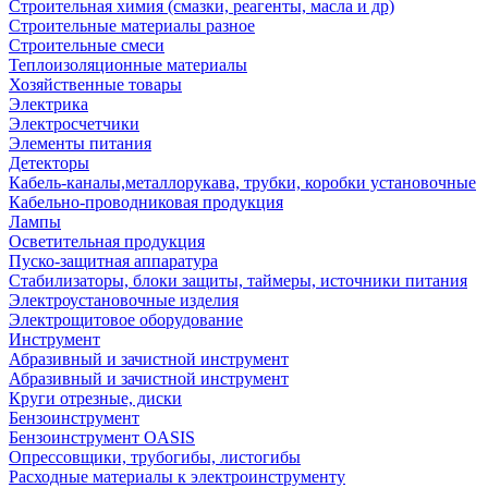
Строительная химия (смазки, реагенты, масла и др)
Строительные материалы разное
Строительные смеси
Теплоизоляционные материалы
Хозяйственные товары
Электрика
Электросчетчики
Элементы питания
Детекторы
Кабель-каналы,металлорукава, трубки, коробки установочные
Кабельно-проводниковая продукция
Лампы
Осветительная продукция
Пуско-защитная аппаратура
Стабилизаторы, блоки защиты, таймеры, источники питания
Электроустановочные изделия
Электрощитовое оборудование
Инструмент
Абразивный и зачистной инструмент
Абразивный и зачистной инструмент
Круги отрезные, диски
Бензоинструмент
Бензоинструмент OASIS
Опрессовщики, трубогибы, листогибы
Расходные материалы к электроинструменту