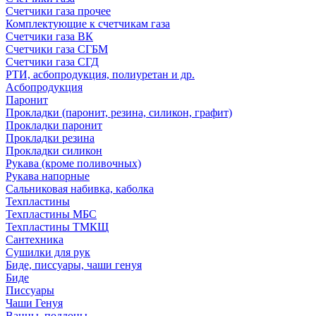
Счетчики газа прочее
Комплектующие к счетчикам газа
Счетчики газа ВК
Счетчики газа СГБМ
Счетчики газа СГД
РТИ, асбопродукция, полиуретан и др.
Асбопродукция
Паронит
Прокладки (паронит, резина, силикон, графит)
Прокладки паронит
Прокладки резина
Прокладки силикон
Рукава (кроме поливочных)
Рукава напорные
Сальниковая набивка, каболка
Техпластины
Техпластины МБС
Техпластины ТМКЩ
Сантехника
Сушилки для рук
Биде, писсуары, чаши генуя
Биде
Писсуары
Чаши Генуя
Ванны, поддоны