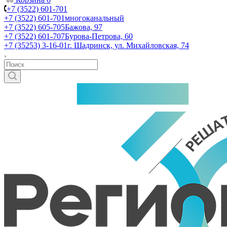
+7 (3522) 601-701
+7 (3522) 601-701
многоканальный
+7 (3522) 605-705
Бажова, 97
+7 (3522) 601-707
Бурова-Петрова, 60
+7 (35253) 3-16-01
г. Шадринск, ул. Михайловская, 74