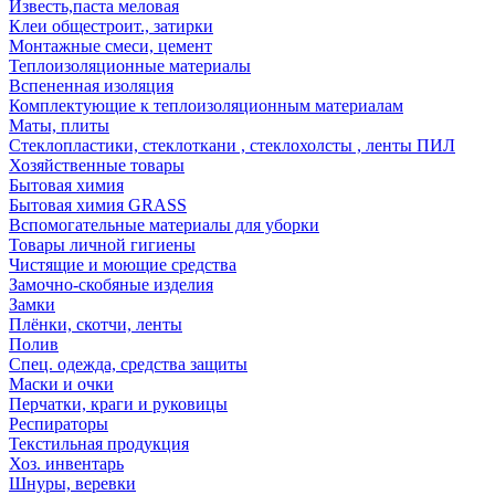
Известь,паста меловая
Клеи общестроит., затирки
Монтажные смеси, цемент
Теплоизоляционные материалы
Вспененная изоляция
Комплектующие к теплоизоляционным материалам
Маты, плиты
Стеклопластики, стеклоткани , стеклохолсты , ленты ПИЛ
Хозяйственные товары
Бытовая химия
Бытовая химия GRASS
Вспомогательные материалы для уборки
Товары личной гигиены
Чистящие и моющие средства
Замочно-скобяные изделия
Замки
Плёнки, скотчи, ленты
Полив
Спец. одежда, средства защиты
Маски и очки
Перчатки, краги и руковицы
Респираторы
Текстильная продукция
Хоз. инвентарь
Шнуры, веревки