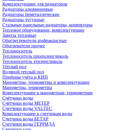
Комплектующие для радиаторов
Радиаторы алюминиевые
Радиаторы биметаллические
Радиаторы чугунные
Стальные панельные радиаторы, конвекторы
Тепловое оборудование, комплектующие
Завесы тепловые
Обогрегреватели инфракрасные
Обогреватели прочее
Теплоноситель
Теплоноситель пропиленгликоль
Теплоноситель этиленгликоль
Тёплый пол
Водяной теплый пол
Приборы учёта и КИП
Манометры, термометры и комплектующие
Манометры, термометры
Комплектующие к манометрам, термометрам
Счётчики воды
Счётчики воды МЕТЕР
Счетчики воды VALTEC
Комплектующие к счетчикам воды
Счетчики воды БЕТАР
Счетчики воды ГЕРРИДА
Счетчики газа