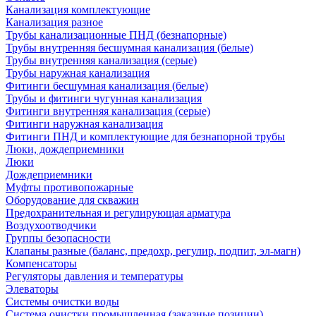
Канализация комплектующие
Канализация разное
Трубы канализационные ПНД (безнапорные)
Трубы внутренняя бесшумная канализация (белые)
Трубы внутренняя канализация (серые)
Трубы наружная канализация
Фитинги бесшумная канализация (белые)
Трубы и фитинги чугунная канализация
Фитинги внутренняя канализация (серые)
Фитинги наружная канализация
Фитинги ПНД и комплектующие для безнапорной трубы
Люки, дождеприемники
Люки
Дождеприемники
Муфты противопожарные
Оборудование для скважин
Предохранительная и регулирующая арматура
Воздухоотводчики
Группы безопасности
Клапаны разные (баланс, предохр, регулир, подпит, эл-магн)
Компенсаторы
Регуляторы давления и температуры
Элеваторы
Системы очистки воды
Система очистки промышленная (заказные позиции)