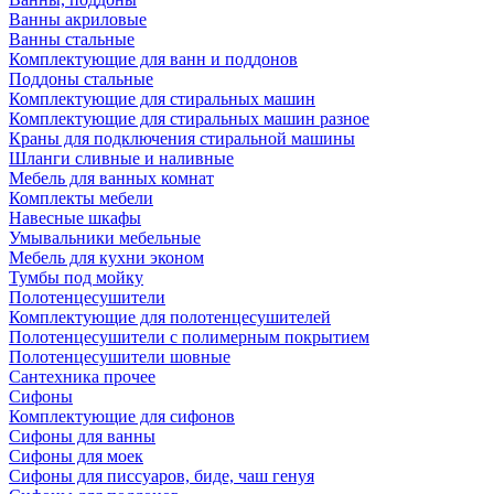
Ванны акриловые
Ванны стальные
Комплектующие для ванн и поддонов
Поддоны стальные
Комплектующие для стиральных машин
Комплектующие для стиральных машин разное
Краны для подключения стиральной машины
Шланги сливные и наливные
Мебель для ванных комнат
Комплекты мебели
Навесные шкафы
Умывальники мебельные
Мебель для кухни эконом
Тумбы под мойку
Полотенцесушители
Комплектующие для полотенцесушителей
Полотенцесушители с полимерным покрытием
Полотенцесушители шовные
Сантехника прочее
Сифоны
Комплектующие для сифонов
Сифоны для ванны
Сифоны для моек
Сифоны для писсуаров, биде, чаш генуя