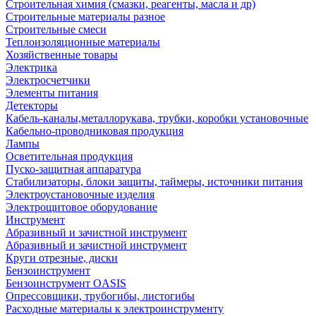
Строительная химия (смазки, реагенты, масла и др)
Строительные материалы разное
Строительные смеси
Теплоизоляционные материалы
Хозяйственные товары
Электрика
Электросчетчики
Элементы питания
Детекторы
Кабель-каналы,металлорукава, трубки, коробки установочные
Кабельно-проводниковая продукция
Лампы
Осветительная продукция
Пуско-защитная аппаратура
Стабилизаторы, блоки защиты, таймеры, источники питания
Электроустановочные изделия
Электрощитовое оборудование
Инструмент
Абразивный и зачистной инструмент
Абразивный и зачистной инструмент
Круги отрезные, диски
Бензоинструмент
Бензоинструмент OASIS
Опрессовщики, трубогибы, листогибы
Расходные материалы к электроинструменту