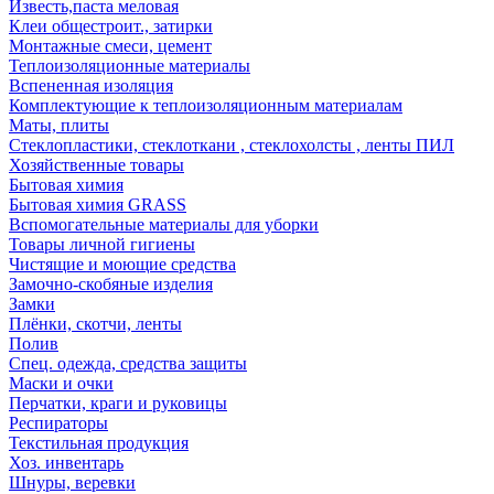
Известь,паста меловая
Клеи общестроит., затирки
Монтажные смеси, цемент
Теплоизоляционные материалы
Вспененная изоляция
Комплектующие к теплоизоляционным материалам
Маты, плиты
Стеклопластики, стеклоткани , стеклохолсты , ленты ПИЛ
Хозяйственные товары
Бытовая химия
Бытовая химия GRASS
Вспомогательные материалы для уборки
Товары личной гигиены
Чистящие и моющие средства
Замочно-скобяные изделия
Замки
Плёнки, скотчи, ленты
Полив
Спец. одежда, средства защиты
Маски и очки
Перчатки, краги и руковицы
Респираторы
Текстильная продукция
Хоз. инвентарь
Шнуры, веревки