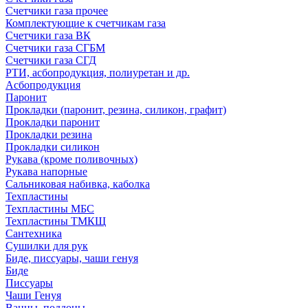
Счетчики газа прочее
Комплектующие к счетчикам газа
Счетчики газа ВК
Счетчики газа СГБМ
Счетчики газа СГД
РТИ, асбопродукция, полиуретан и др.
Асбопродукция
Паронит
Прокладки (паронит, резина, силикон, графит)
Прокладки паронит
Прокладки резина
Прокладки силикон
Рукава (кроме поливочных)
Рукава напорные
Сальниковая набивка, каболка
Техпластины
Техпластины МБС
Техпластины ТМКЩ
Сантехника
Сушилки для рук
Биде, писсуары, чаши генуя
Биде
Писсуары
Чаши Генуя
Ванны, поддоны