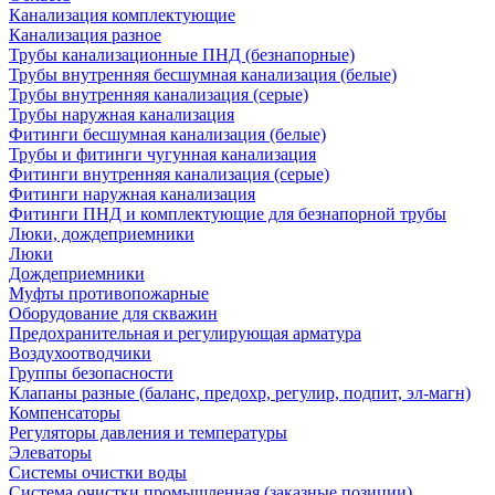
Канализация комплектующие
Канализация разное
Трубы канализационные ПНД (безнапорные)
Трубы внутренняя бесшумная канализация (белые)
Трубы внутренняя канализация (серые)
Трубы наружная канализация
Фитинги бесшумная канализация (белые)
Трубы и фитинги чугунная канализация
Фитинги внутренняя канализация (серые)
Фитинги наружная канализация
Фитинги ПНД и комплектующие для безнапорной трубы
Люки, дождеприемники
Люки
Дождеприемники
Муфты противопожарные
Оборудование для скважин
Предохранительная и регулирующая арматура
Воздухоотводчики
Группы безопасности
Клапаны разные (баланс, предохр, регулир, подпит, эл-магн)
Компенсаторы
Регуляторы давления и температуры
Элеваторы
Системы очистки воды
Система очистки промышленная (заказные позиции)