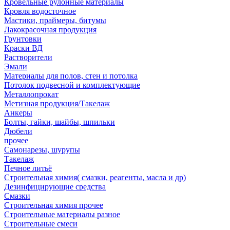
Кровельные рулонные материалы
Кровля водосточное
Мастики, праймеры, битумы
Лакокрасочная продукция
Грунтовки
Краски ВД
Растворители
Эмали
Материалы для полов, стен и потолка
Потолок подвесной и комплектующие
Металлопрокат
Метизная продукция/Такелаж
Анкеры
Болты, гайки, шайбы, шпильки
Дюбели
прочее
Самонарезы, шурупы
Такелаж
Печное литьё
Строительная химия( смазки, реагенты, масла и др)
Дезинфицирующие средства
Смазки
Строительная химия прочее
Строительные материалы разное
Строительные смеси