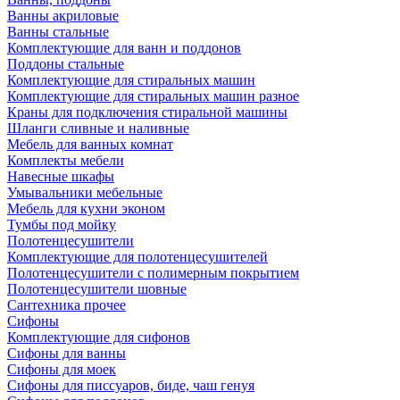
Ванны акриловые
Ванны стальные
Комплектующие для ванн и поддонов
Поддоны стальные
Комплектующие для стиральных машин
Комплектующие для стиральных машин разное
Краны для подключения стиральной машины
Шланги сливные и наливные
Мебель для ванных комнат
Комплекты мебели
Навесные шкафы
Умывальники мебельные
Мебель для кухни эконом
Тумбы под мойку
Полотенцесушители
Комплектующие для полотенцесушителей
Полотенцесушители с полимерным покрытием
Полотенцесушители шовные
Сантехника прочее
Сифоны
Комплектующие для сифонов
Сифоны для ванны
Сифоны для моек
Сифоны для писсуаров, биде, чаш генуя