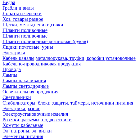
Вёдра
Грабли и вилы
Лопаты и черенки
Хоз. товары разное
Щетки, метлы,веники,совки
Шланги поливочные
Шланги поливочные
Шланги поливочные резиновые (рукав)
Ящики почтовые, урны
Электрика
Кабель-каналы,металлорукава, трубки, коробки установочные
Кабельно-проводниковая продукция
Провода
Лампы
Лампы накаливания
Лампы светодиодные
Осветительная продукция
Светильники
Стабилизаторы, блоки защиты, таймеры, источники питания
Электрика разное
Электроустановочные изделия
Розетки, разъемы, подрозетники
Хомуты кабельные
Эл. патроны, эл. вилки
Элементы питания