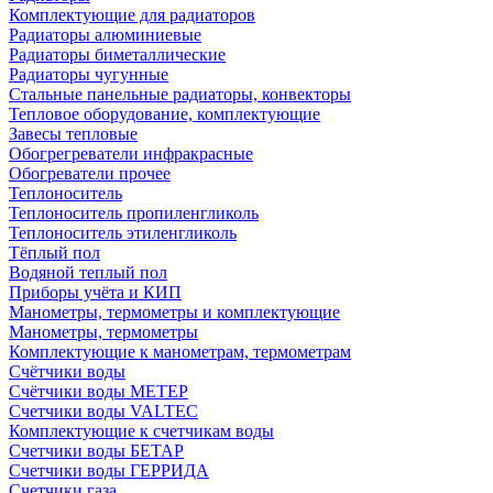
Комплектующие для радиаторов
Радиаторы алюминиевые
Радиаторы биметаллические
Радиаторы чугунные
Стальные панельные радиаторы, конвекторы
Тепловое оборудование, комплектующие
Завесы тепловые
Обогрегреватели инфракрасные
Обогреватели прочее
Теплоноситель
Теплоноситель пропиленгликоль
Теплоноситель этиленгликоль
Тёплый пол
Водяной теплый пол
Приборы учёта и КИП
Манометры, термометры и комплектующие
Манометры, термометры
Комплектующие к манометрам, термометрам
Счётчики воды
Счётчики воды МЕТЕР
Счетчики воды VALTEC
Комплектующие к счетчикам воды
Счетчики воды БЕТАР
Счетчики воды ГЕРРИДА
Счетчики газа