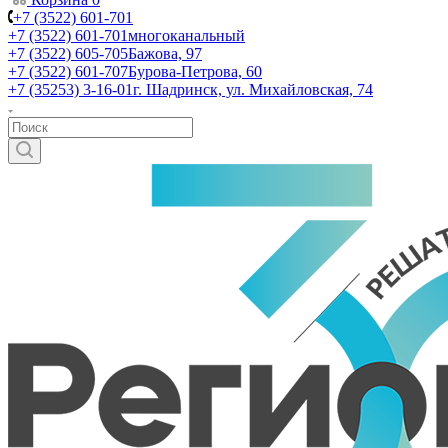
+7 (3522) 601-701
+7 (3522) 601-701
многоканальный
+7 (3522) 605-705
Бажова, 97
+7 (3522) 601-707
Бурова-Петрова, 60
+7 (35253) 3-16-01
г. Шадринск, ул. Михайловская, 74