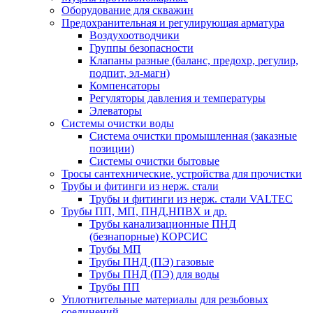
Оборудование для скважин
Предохранительная и регулирующая арматура
Воздухоотводчики
Группы безопасности
Клапаны разные (баланс, предохр, регулир,
подпит, эл-магн)
Компенсаторы
Регуляторы давления и температуры
Элеваторы
Системы очистки воды
Система очистки промышленная (заказные
позиции)
Системы очистки бытовые
Тросы сантехнические, устройства для прочистки
Трубы и фитинги из нерж. стали
Трубы и фитинги из нерж. стали VALTEC
Трубы ПП, МП, ПНД,НПВХ и др.
Трубы канализационные ПНД
(безнапорные) КОРСИС
Трубы МП
Трубы ПНД (ПЭ) газовые
Трубы ПНД (ПЭ) для воды
Трубы ПП
Уплотнительные материалы для резьбовых
соединений