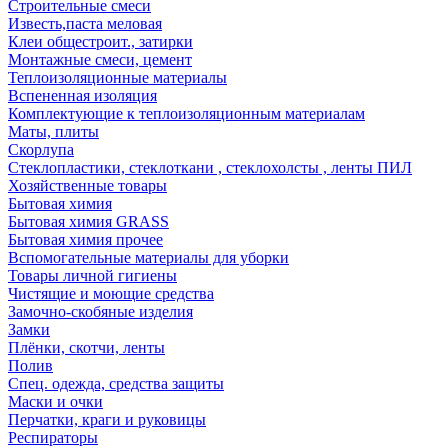
Строительные смеси
Известь,паста меловая
Клеи общестроит., затирки
Монтажные смеси, цемент
Теплоизоляционные материалы
Вспененная изоляция
Комплектующие к теплоизоляционным материалам
Маты, плиты
Скорлупа
Стеклопластики, стеклоткани , стеклохолсты , ленты ПИЛ
Хозяйственные товары
Бытовая химия
Бытовая химия GRASS
Бытовая химия прочее
Вспомогательные материалы для уборки
Товары личной гигиены
Чистящие и моющие средства
Замочно-скобяные изделия
Замки
Плёнки, скотчи, ленты
Полив
Спец. одежда, средства защиты
Маски и очки
Перчатки, краги и руковицы
Респираторы