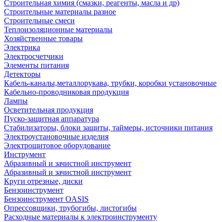
Строительная химия (смазки, реагенты, масла и др)
Строительные материалы разное
Строительные смеси
Теплоизоляционные материалы
Хозяйственные товары
Электрика
Электросчетчики
Элементы питания
Детекторы
Кабель-каналы,металлорукава, трубки, коробки установочные
Кабельно-проводниковая продукция
Лампы
Осветительная продукция
Пуско-защитная аппаратура
Стабилизаторы, блоки защиты, таймеры, источники питания
Электроустановочные изделия
Электрощитовое оборудование
Инструмент
Абразивный и зачистной инструмент
Абразивный и зачистной инструмент
Круги отрезные, диски
Бензоинструмент
Бензоинструмент OASIS
Опрессовщики, трубогибы, листогибы
Расходные материалы к электроинструменту