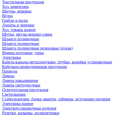
Текстильная продукция
Хоз. инвентарь
Шнуры, веревки
Вёдра
Грабли и вилы
Лопаты и черенки
Хоз. товары разное
Щетки, метлы,веники,совки
Шланги поливочные
Шланги поливочные
Шланги поливочные резиновые (рукав)
Ящики почтовые, урны
Электрика
Кабель-каналы,металлорукава, трубки, коробки установочные
Кабельно-проводниковая продукция
Провода
Лампы
Лампы накаливания
Лампы светодиодные
Осветительная продукция
Светильники
Стабилизаторы, блоки защиты, таймеры, источники питания
Электрика разное
Электроустановочные изделия
Розетки, разъемы, подрозетники