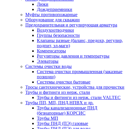
Люки
Дождеприемники
Муфты противопожарные
Оборудование для скважин
Предохранительная и регулирующая арматура
Воздухоотводчики
Группы безопасности
Клапаны разные (баланс, предохр, регулир,
подпит, эл-магн)
Компенсаторы
Регуляторы давления и температуры
Элеваторы
Системы очистки воды
Система очистки промышленная (заказные
позиции)
Системы очистки бытовые
Тросы сантехнические, устройства для прочистки
Трубы и фитинги из нерж. стали
Трубы и фитинги из нерж. стали VALTEC
Трубы ПП, МП, ПНД,НПВХ и др.
Трубы канализационные ПНД
(безнапорные) КОРСИС
Трубы МП
Трубы ПНД (ПЭ) газовые
Трубы ПНД (ПЭ) для воды