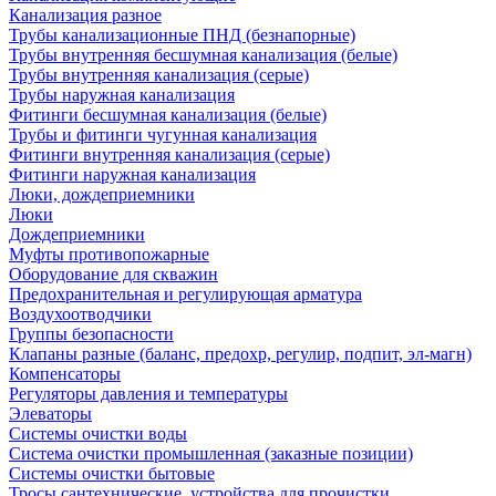
Канализация разное
Трубы канализационные ПНД (безнапорные)
Трубы внутренняя бесшумная канализация (белые)
Трубы внутренняя канализация (серые)
Трубы наружная канализация
Фитинги бесшумная канализация (белые)
Трубы и фитинги чугунная канализация
Фитинги внутренняя канализация (серые)
Фитинги наружная канализация
Люки, дождеприемники
Люки
Дождеприемники
Муфты противопожарные
Оборудование для скважин
Предохранительная и регулирующая арматура
Воздухоотводчики
Группы безопасности
Клапаны разные (баланс, предохр, регулир, подпит, эл-магн)
Компенсаторы
Регуляторы давления и температуры
Элеваторы
Системы очистки воды
Система очистки промышленная (заказные позиции)
Системы очистки бытовые
Тросы сантехнические, устройства для прочистки