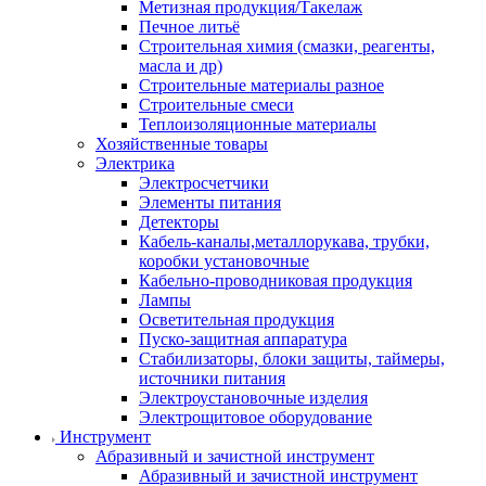
Метизная продукция/Такелаж
Печное литьё
Строительная химия (смазки, реагенты,
масла и др)
Строительные материалы разное
Строительные смеси
Теплоизоляционные материалы
Хозяйственные товары
Электрика
Электросчетчики
Элементы питания
Детекторы
Кабель-каналы,металлорукава, трубки,
коробки установочные
Кабельно-проводниковая продукция
Лампы
Осветительная продукция
Пуско-защитная аппаратура
Стабилизаторы, блоки защиты, таймеры,
источники питания
Электроустановочные изделия
Электрощитовое оборудование
Инструмент
Абразивный и зачистной инструмент
Абразивный и зачистной инструмент