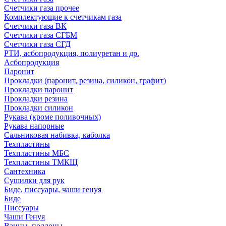
Счетчики газа прочее
Комплектующие к счетчикам газа
Счетчики газа ВК
Счетчики газа СГБМ
Счетчики газа СГД
РТИ, асбопродукция, полиуретан и др.
Асбопродукция
Паронит
Прокладки (паронит, резина, силикон, графит)
Прокладки паронит
Прокладки резина
Прокладки силикон
Рукава (кроме поливочных)
Рукава напорные
Сальниковая набивка, каболка
Техпластины
Техпластины МБС
Техпластины ТМКЩ
Сантехника
Сушилки для рук
Биде, писсуары, чаши генуя
Биде
Писсуары
Чаши Генуя
Ванны, поддоны