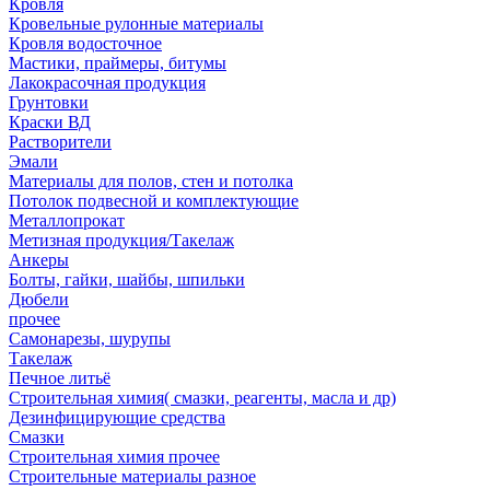
Кровля
Кровельные рулонные материалы
Кровля водосточное
Мастики, праймеры, битумы
Лакокрасочная продукция
Грунтовки
Краски ВД
Растворители
Эмали
Материалы для полов, стен и потолка
Потолок подвесной и комплектующие
Металлопрокат
Метизная продукция/Такелаж
Анкеры
Болты, гайки, шайбы, шпильки
Дюбели
прочее
Самонарезы, шурупы
Такелаж
Печное литьё
Строительная химия( смазки, реагенты, масла и др)
Дезинфицирующие средства
Смазки
Строительная химия прочее
Строительные материалы разное