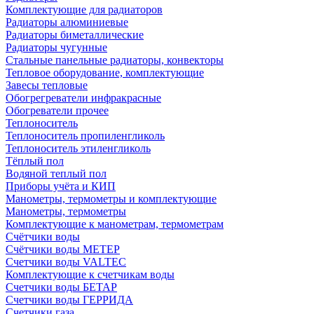
Комплектующие для радиаторов
Радиаторы алюминиевые
Радиаторы биметаллические
Радиаторы чугунные
Стальные панельные радиаторы, конвекторы
Тепловое оборудование, комплектующие
Завесы тепловые
Обогрегреватели инфракрасные
Обогреватели прочее
Теплоноситель
Теплоноситель пропиленгликоль
Теплоноситель этиленгликоль
Тёплый пол
Водяной теплый пол
Приборы учёта и КИП
Манометры, термометры и комплектующие
Манометры, термометры
Комплектующие к манометрам, термометрам
Счётчики воды
Счётчики воды МЕТЕР
Счетчики воды VALTEC
Комплектующие к счетчикам воды
Счетчики воды БЕТАР
Счетчики воды ГЕРРИДА
Счетчики газа