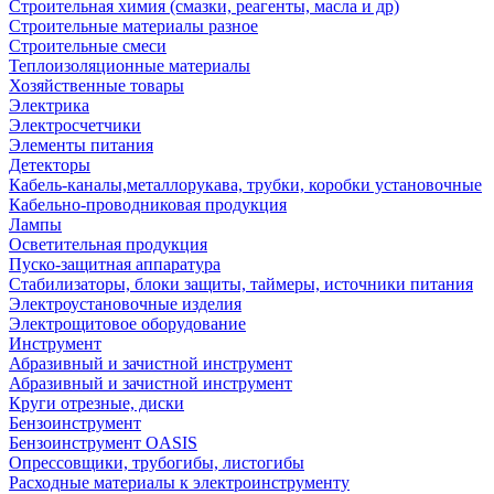
Строительная химия (смазки, реагенты, масла и др)
Строительные материалы разное
Строительные смеси
Теплоизоляционные материалы
Хозяйственные товары
Электрика
Электросчетчики
Элементы питания
Детекторы
Кабель-каналы,металлорукава, трубки, коробки установочные
Кабельно-проводниковая продукция
Лампы
Осветительная продукция
Пуско-защитная аппаратура
Стабилизаторы, блоки защиты, таймеры, источники питания
Электроустановочные изделия
Электрощитовое оборудование
Инструмент
Абразивный и зачистной инструмент
Абразивный и зачистной инструмент
Круги отрезные, диски
Бензоинструмент
Бензоинструмент OASIS
Опрессовщики, трубогибы, листогибы
Расходные материалы к электроинструменту