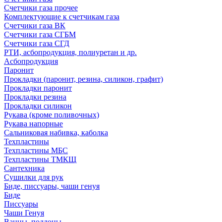
Счетчики газа прочее
Комплектующие к счетчикам газа
Счетчики газа ВК
Счетчики газа СГБМ
Счетчики газа СГД
РТИ, асбопродукция, полиуретан и др.
Асбопродукция
Паронит
Прокладки (паронит, резина, силикон, графит)
Прокладки паронит
Прокладки резина
Прокладки силикон
Рукава (кроме поливочных)
Рукава напорные
Сальниковая набивка, каболка
Техпластины
Техпластины МБС
Техпластины ТМКЩ
Сантехника
Сушилки для рук
Биде, писсуары, чаши генуя
Биде
Писсуары
Чаши Генуя
Ванны, поддоны