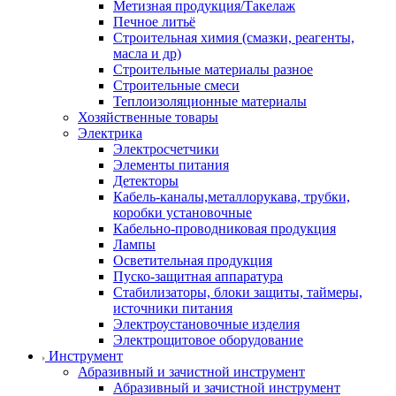
Метизная продукция/Такелаж
Печное литьё
Строительная химия (смазки, реагенты,
масла и др)
Строительные материалы разное
Строительные смеси
Теплоизоляционные материалы
Хозяйственные товары
Электрика
Электросчетчики
Элементы питания
Детекторы
Кабель-каналы,металлорукава, трубки,
коробки установочные
Кабельно-проводниковая продукция
Лампы
Осветительная продукция
Пуско-защитная аппаратура
Стабилизаторы, блоки защиты, таймеры,
источники питания
Электроустановочные изделия
Электрощитовое оборудование
Инструмент
Абразивный и зачистной инструмент
Абразивный и зачистной инструмент