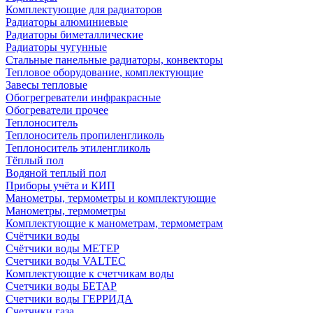
Комплектующие для радиаторов
Радиаторы алюминиевые
Радиаторы биметаллические
Радиаторы чугунные
Стальные панельные радиаторы, конвекторы
Тепловое оборудование, комплектующие
Завесы тепловые
Обогрегреватели инфракрасные
Обогреватели прочее
Теплоноситель
Теплоноситель пропиленгликоль
Теплоноситель этиленгликоль
Тёплый пол
Водяной теплый пол
Приборы учёта и КИП
Манометры, термометры и комплектующие
Манометры, термометры
Комплектующие к манометрам, термометрам
Счётчики воды
Счётчики воды МЕТЕР
Счетчики воды VALTEC
Комплектующие к счетчикам воды
Счетчики воды БЕТАР
Счетчики воды ГЕРРИДА
Счетчики газа