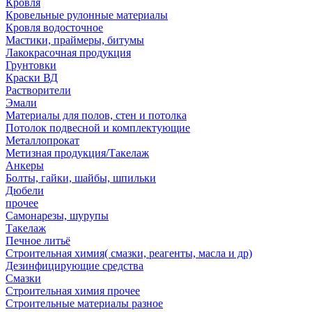
Кровля
Кровельные рулонные материалы
Кровля водосточное
Мастики, праймеры, битумы
Лакокрасочная продукция
Грунтовки
Краски ВД
Растворители
Эмали
Материалы для полов, стен и потолка
Потолок подвесной и комплектующие
Металлопрокат
Метизная продукция/Такелаж
Анкеры
Болты, гайки, шайбы, шпильки
Дюбели
прочее
Самонарезы, шурупы
Такелаж
Печное литьё
Строительная химия( смазки, реагенты, масла и др)
Дезинфицирующие средства
Смазки
Строительная химия прочее
Строительные материалы разное