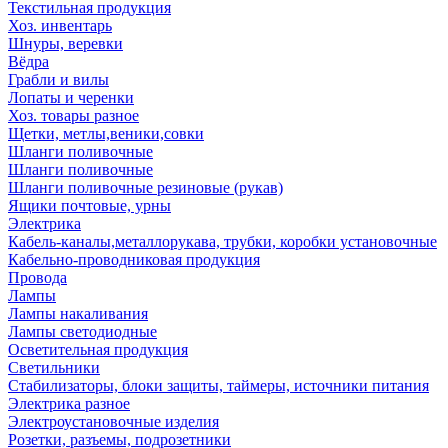
Текстильная продукция
Хоз. инвентарь
Шнуры, веревки
Вёдра
Грабли и вилы
Лопаты и черенки
Хоз. товары разное
Щетки, метлы,веники,совки
Шланги поливочные
Шланги поливочные
Шланги поливочные резиновые (рукав)
Ящики почтовые, урны
Электрика
Кабель-каналы,металлорукава, трубки, коробки установочные
Кабельно-проводниковая продукция
Провода
Лампы
Лампы накаливания
Лампы светодиодные
Осветительная продукция
Светильники
Стабилизаторы, блоки защиты, таймеры, источники питания
Электрика разное
Электроустановочные изделия
Розетки, разъемы, подрозетники