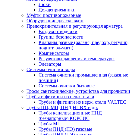
Люки
Дождеприемники
Муфты противопожарные
Оборудование для скважин
Предохранительная и регулирующая арматура
Воздухоотводчики
Группы безопасности
Клапаны разные (баланс, предохр, регулир,
подпит, эл-магн)
Компенсаторы
Регуляторы давления и температуры
Элеваторы
Системы очистки воды
Система очистки промышленная (заказные
позиции)
Системы очистки бытовые
Тросы сантехнические, устройства для прочистки
Трубы и фитинги из нерж. стали
Трубы и фитинги из нерж. стали VALTEC
Трубы ПП, МП, ПНД,НПВХ и др.
Трубы канализационные ПНД
(безнапорные) КОРСИС
Трубы МП
Трубы ПНД (ПЭ) газовые
Трубы ПНД (ПЭ) для воды