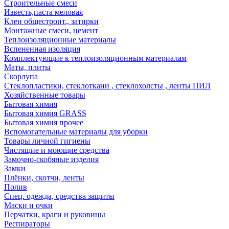
Строительные смеси
Известь,паста меловая
Клеи общестроит., затирки
Монтажные смеси, цемент
Теплоизоляционные материалы
Вспененная изоляция
Комплектующие к теплоизоляционным материалам
Маты, плиты
Скорлупа
Стеклопластики, стеклоткани , стеклохолсты , ленты ПИЛ
Хозяйственные товары
Бытовая химия
Бытовая химия GRASS
Бытовая химия прочее
Вспомогательные материалы для уборки
Товары личной гигиены
Чистящие и моющие средства
Замочно-скобяные изделия
Замки
Плёнки, скотчи, ленты
Полив
Спец. одежда, средства защиты
Маски и очки
Перчатки, краги и руковицы
Респираторы