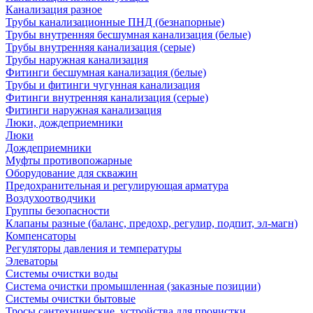
Канализация разное
Трубы канализационные ПНД (безнапорные)
Трубы внутренняя бесшумная канализация (белые)
Трубы внутренняя канализация (серые)
Трубы наружная канализация
Фитинги бесшумная канализация (белые)
Трубы и фитинги чугунная канализация
Фитинги внутренняя канализация (серые)
Фитинги наружная канализация
Люки, дождеприемники
Люки
Дождеприемники
Муфты противопожарные
Оборудование для скважин
Предохранительная и регулирующая арматура
Воздухоотводчики
Группы безопасности
Клапаны разные (баланс, предохр, регулир, подпит, эл-магн)
Компенсаторы
Регуляторы давления и температуры
Элеваторы
Системы очистки воды
Система очистки промышленная (заказные позиции)
Системы очистки бытовые
Тросы сантехнические, устройства для прочистки