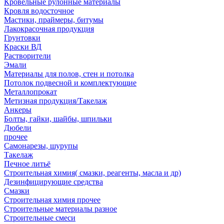
Кровельные рулонные материалы
Кровля водосточное
Мастики, праймеры, битумы
Лакокрасочная продукция
Грунтовки
Краски ВД
Растворители
Эмали
Материалы для полов, стен и потолка
Потолок подвесной и комплектующие
Металлопрокат
Метизная продукция/Такелаж
Анкеры
Болты, гайки, шайбы, шпильки
Дюбели
прочее
Самонарезы, шурупы
Такелаж
Печное литьё
Строительная химия( смазки, реагенты, масла и др)
Дезинфицирующие средства
Смазки
Строительная химия прочее
Строительные материалы разное
Строительные смеси