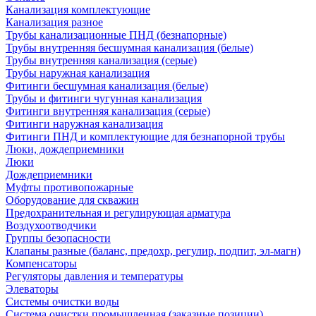
Канализация комплектующие
Канализация разное
Трубы канализационные ПНД (безнапорные)
Трубы внутренняя бесшумная канализация (белые)
Трубы внутренняя канализация (серые)
Трубы наружная канализация
Фитинги бесшумная канализация (белые)
Трубы и фитинги чугунная канализация
Фитинги внутренняя канализация (серые)
Фитинги наружная канализация
Фитинги ПНД и комплектующие для безнапорной трубы
Люки, дождеприемники
Люки
Дождеприемники
Муфты противопожарные
Оборудование для скважин
Предохранительная и регулирующая арматура
Воздухоотводчики
Группы безопасности
Клапаны разные (баланс, предохр, регулир, подпит, эл-магн)
Компенсаторы
Регуляторы давления и температуры
Элеваторы
Системы очистки воды
Система очистки промышленная (заказные позиции)