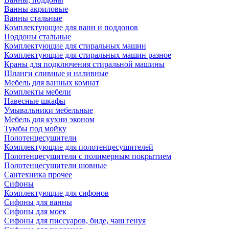
Ванны акриловые
Ванны стальные
Комплектующие для ванн и поддонов
Поддоны стальные
Комплектующие для стиральных машин
Комплектующие для стиральных машин разное
Краны для подключения стиральной машины
Шланги сливные и наливные
Мебель для ванных комнат
Комплекты мебели
Навесные шкафы
Умывальники мебельные
Мебель для кухни эконом
Тумбы под мойку
Полотенцесушители
Комплектующие для полотенцесушителей
Полотенцесушители с полимерным покрытием
Полотенцесушители шовные
Сантехника прочее
Сифоны
Комплектующие для сифонов
Сифоны для ванны
Сифоны для моек
Сифоны для писсуаров, биде, чаш генуя