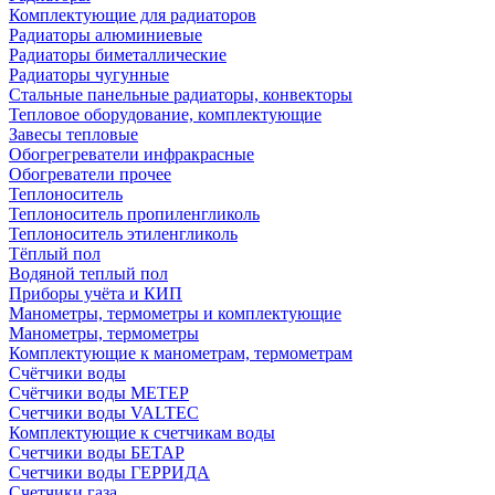
Комплектующие для радиаторов
Радиаторы алюминиевые
Радиаторы биметаллические
Радиаторы чугунные
Стальные панельные радиаторы, конвекторы
Тепловое оборудование, комплектующие
Завесы тепловые
Обогрегреватели инфракрасные
Обогреватели прочее
Теплоноситель
Теплоноситель пропиленгликоль
Теплоноситель этиленгликоль
Тёплый пол
Водяной теплый пол
Приборы учёта и КИП
Манометры, термометры и комплектующие
Манометры, термометры
Комплектующие к манометрам, термометрам
Счётчики воды
Счётчики воды МЕТЕР
Счетчики воды VALTEC
Комплектующие к счетчикам воды
Счетчики воды БЕТАР
Счетчики воды ГЕРРИДА
Счетчики газа