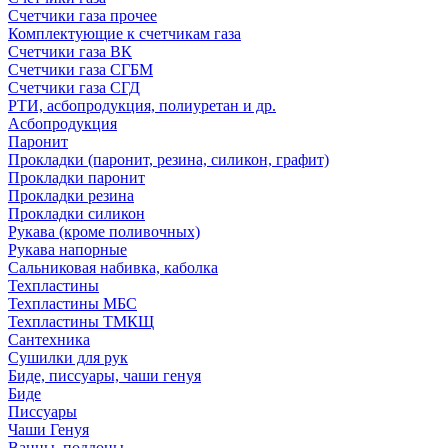
Счетчики газа прочее
Комплектующие к счетчикам газа
Счетчики газа ВК
Счетчики газа СГБМ
Счетчики газа СГД
РТИ, асбопродукция, полиуретан и др.
Асбопродукция
Паронит
Прокладки (паронит, резина, силикон, графит)
Прокладки паронит
Прокладки резина
Прокладки силикон
Рукава (кроме поливочных)
Рукава напорные
Сальниковая набивка, каболка
Техпластины
Техпластины МБС
Техпластины ТМКЩ
Сантехника
Сушилки для рук
Биде, писсуары, чаши генуя
Биде
Писсуары
Чаши Генуя
Ванны, поддоны