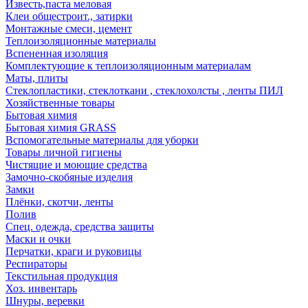
Известь,паста меловая
Клеи общестроит., затирки
Монтажные смеси, цемент
Теплоизоляционные материалы
Вспененная изоляция
Комплектующие к теплоизоляционным материалам
Маты, плиты
Стеклопластики, стеклоткани , стеклохолсты , ленты ПИЛ
Хозяйственные товары
Бытовая химия
Бытовая химия GRASS
Вспомогательные материалы для уборки
Товары личной гигиены
Чистящие и моющие средства
Замочно-скобяные изделия
Замки
Плёнки, скотчи, ленты
Полив
Спец. одежда, средства защиты
Маски и очки
Перчатки, краги и руковицы
Респираторы
Текстильная продукция
Хоз. инвентарь
Шнуры, веревки