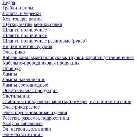
Вёдра
Грабли и вилы
Лопаты и черенки
Хоз. товары разное
Щетки, метлы,веники,совки
Шланги поливочные
Шланги поливочные
Шланги поливочные резиновые (рукав)
Ящики почтовые, урны
Электрика
Кабель-каналы,металлорукава, трубки, коробки установочные
Кабельно-проводниковая продукция
Провода
Лампы
Лампы накаливания
Лампы светодиодные
Осветительная продукция
Светильники
Стабилизаторы, блоки защиты, таймеры, источники питания
Электрика разное
Электроустановочные изделия
Розетки, разъемы, подрозетники
Хомуты кабельные
Эл. патроны, эл. вилки
Элементы питания