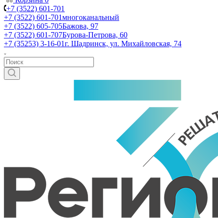
+7 (3522) 601-701
+7 (3522) 601-701
многоканальный
+7 (3522) 605-705
Бажова, 97
+7 (3522) 601-707
Бурова-Петрова, 60
+7 (35253) 3-16-01
г. Шадринск, ул. Михайловская, 74