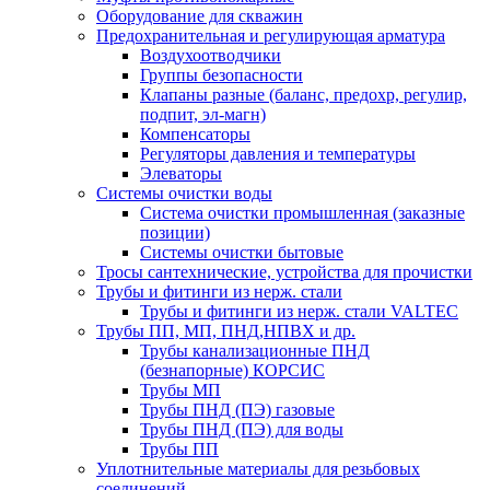
Оборудование для скважин
Предохранительная и регулирующая арматура
Воздухоотводчики
Группы безопасности
Клапаны разные (баланс, предохр, регулир,
подпит, эл-магн)
Компенсаторы
Регуляторы давления и температуры
Элеваторы
Системы очистки воды
Система очистки промышленная (заказные
позиции)
Системы очистки бытовые
Тросы сантехнические, устройства для прочистки
Трубы и фитинги из нерж. стали
Трубы и фитинги из нерж. стали VALTEC
Трубы ПП, МП, ПНД,НПВХ и др.
Трубы канализационные ПНД
(безнапорные) КОРСИС
Трубы МП
Трубы ПНД (ПЭ) газовые
Трубы ПНД (ПЭ) для воды
Трубы ПП
Уплотнительные материалы для резьбовых
соединений