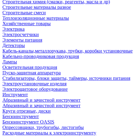
Строительная химия (смазки, реагенты, масла и др)
Строительные материалы разное
Строительные смеси
Теплоизоляционные материалы
Хозяйственные товары
Электрика
Электросчетчики
Элементы питания
Детекторы
Кабель-каналы,металлорукава, трубки, коробки установочные
Кабельно-проводниковая продукция
Лампы
Осветительная продукция
Пуско-защитная аппаратура
Стабилизаторы, блоки защиты, таймеры, источники питания
Электроустановочные изделия
Электрощитовое оборудование
Инструмент
Абразивный и зачистной инструмент
Абразивный и зачистной инструмент
Круги отрезные, диски
Бензоинструмент
Бензоинструмент OASIS
Опрессовщики, трубогибы, листогибы
Расходные материалы к электроинструменту