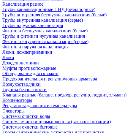
Канализация разное
Трубы канализационные ПНД (безнапорные)
Трубы внутренняя бесшумная канализация (белые)
Трубы внутренняя канализация (серые)
Трубы наружная канализация
Фитинги бесшумная канализация (белые)
Трубы и фитинги чугунная канализация
Фитинги внутренняя канализация (серые)
Фитинги наружная канализация
Люки, дождеприемники
Люки
Дождеприемники
Муфты противопожарные
Оборудование для скважин
Предохранительная и регулирующая арматура
Воздухоотводчики
Группы безопасности
Клапаны разные (баланс, предохр, регулир, подпит, эл-магн)
Компенсаторы
Регуляторы давления и температуры
Элеваторы
Системы очистки воды
Система очистки промышленная (заказные позиции)
Системы очистки бытовые
Тросы сантехнические, устройства для прочистки