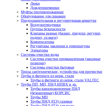
Люки
Дождеприемники
Муфты противопожарные
Оборудование для скважин
Предохранительная и регулирующая арматура
Воздухоотводчики
Группы безопасности
Клапаны разные (баланс, предохр, регулир,
подпит, эл-магн)
Компенсаторы
Регуляторы давления и температуры
Элеваторы
Системы очистки воды
Система очистки промышленная (заказные
позиции)
Системы очистки бытовые
Тросы сантехнические, устройства для прочистки
Трубы и фитинги из нерж. стали
Трубы и фитинги из нерж. стали VALTEC
Трубы ПП, МП, ПНД,НПВХ и др.
Трубы канализационные ПНД
(безнапорные) КОРСИС
Трубы МП
Трубы ПНД (ПЭ) газовые
Трубы ПНД (ПЭ) для воды