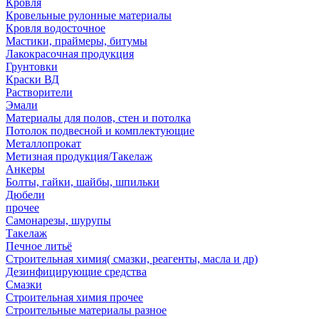
Кровля
Кровельные рулонные материалы
Кровля водосточное
Мастики, праймеры, битумы
Лакокрасочная продукция
Грунтовки
Краски ВД
Растворители
Эмали
Материалы для полов, стен и потолка
Потолок подвесной и комплектующие
Металлопрокат
Метизная продукция/Такелаж
Анкеры
Болты, гайки, шайбы, шпильки
Дюбели
прочее
Самонарезы, шурупы
Такелаж
Печное литьё
Строительная химия( смазки, реагенты, масла и др)
Дезинфицирующие средства
Смазки
Строительная химия прочее
Строительные материалы разное