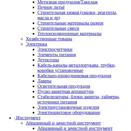
Метизная продукция/Такелаж
Печное литьё
Строительная химия (смазки, реагенты,
масла и др)
Строительные материалы разное
Строительные смеси
Теплоизоляционные материалы
Хозяйственные товары
Электрика
Электросчетчики
Элементы питания
Детекторы
Кабель-каналы,металлорукава, трубки,
коробки установочные
Кабельно-проводниковая продукция
Лампы
Осветительная продукция
Пуско-защитная аппаратура
Стабилизаторы, блоки защиты, таймеры,
источники питания
Электроустановочные изделия
Электрощитовое оборудование
Инструмент
Абразивный и зачистной инструмент
Абразивный и зачистной инструмент