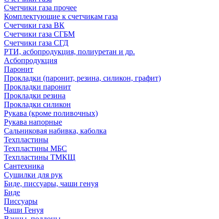
Счетчики газа прочее
Комплектующие к счетчикам газа
Счетчики газа ВК
Счетчики газа СГБМ
Счетчики газа СГД
РТИ, асбопродукция, полиуретан и др.
Асбопродукция
Паронит
Прокладки (паронит, резина, силикон, графит)
Прокладки паронит
Прокладки резина
Прокладки силикон
Рукава (кроме поливочных)
Рукава напорные
Сальниковая набивка, каболка
Техпластины
Техпластины МБС
Техпластины ТМКЩ
Сантехника
Сушилки для рук
Биде, писсуары, чаши генуя
Биде
Писсуары
Чаши Генуя
Ванны, поддоны