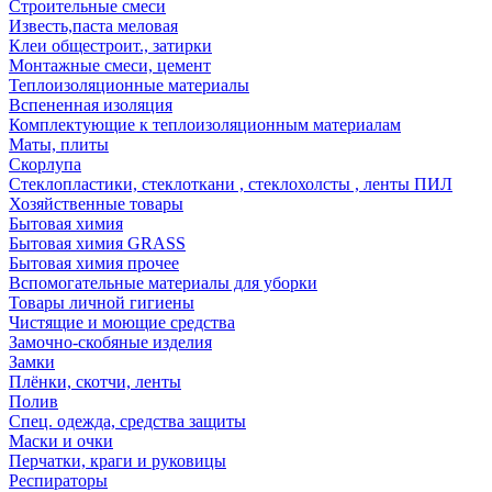
Строительные смеси
Известь,паста меловая
Клеи общестроит., затирки
Монтажные смеси, цемент
Теплоизоляционные материалы
Вспененная изоляция
Комплектующие к теплоизоляционным материалам
Маты, плиты
Скорлупа
Стеклопластики, стеклоткани , стеклохолсты , ленты ПИЛ
Хозяйственные товары
Бытовая химия
Бытовая химия GRASS
Бытовая химия прочее
Вспомогательные материалы для уборки
Товары личной гигиены
Чистящие и моющие средства
Замочно-скобяные изделия
Замки
Плёнки, скотчи, ленты
Полив
Спец. одежда, средства защиты
Маски и очки
Перчатки, краги и руковицы
Респираторы