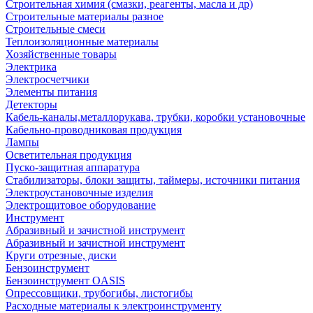
Строительная химия (смазки, реагенты, масла и др)
Строительные материалы разное
Строительные смеси
Теплоизоляционные материалы
Хозяйственные товары
Электрика
Электросчетчики
Элементы питания
Детекторы
Кабель-каналы,металлорукава, трубки, коробки установочные
Кабельно-проводниковая продукция
Лампы
Осветительная продукция
Пуско-защитная аппаратура
Стабилизаторы, блоки защиты, таймеры, источники питания
Электроустановочные изделия
Электрощитовое оборудование
Инструмент
Абразивный и зачистной инструмент
Абразивный и зачистной инструмент
Круги отрезные, диски
Бензоинструмент
Бензоинструмент OASIS
Опрессовщики, трубогибы, листогибы
Расходные материалы к электроинструменту