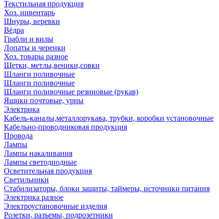
Текстильная продукция
Хоз. инвентарь
Шнуры, веревки
Вёдра
Грабли и вилы
Лопаты и черенки
Хоз. товары разное
Щетки, метлы,веники,совки
Шланги поливочные
Шланги поливочные
Шланги поливочные резиновые (рукав)
Ящики почтовые, урны
Электрика
Кабель-каналы,металлорукава, трубки, коробки установочные
Кабельно-проводниковая продукция
Провода
Лампы
Лампы накаливания
Лампы светодиодные
Осветительная продукция
Светильники
Стабилизаторы, блоки защиты, таймеры, источники питания
Электрика разное
Электроустановочные изделия
Розетки, разъемы, подрозетники