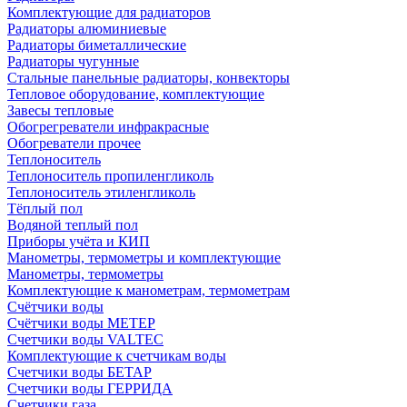
Комплектующие для радиаторов
Радиаторы алюминиевые
Радиаторы биметаллические
Радиаторы чугунные
Стальные панельные радиаторы, конвекторы
Тепловое оборудование, комплектующие
Завесы тепловые
Обогрегреватели инфракрасные
Обогреватели прочее
Теплоноситель
Теплоноситель пропиленгликоль
Теплоноситель этиленгликоль
Тёплый пол
Водяной теплый пол
Приборы учёта и КИП
Манометры, термометры и комплектующие
Манометры, термометры
Комплектующие к манометрам, термометрам
Счётчики воды
Счётчики воды МЕТЕР
Счетчики воды VALTEC
Комплектующие к счетчикам воды
Счетчики воды БЕТАР
Счетчики воды ГЕРРИДА
Счетчики газа