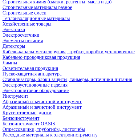
Строительная химия (смазки, реагенты, масла и др)
Строительные материалы разное
Строительные смеси
Теплоизоляционные материалы
Хозяйственные товары
Электрика
Электросчетчики
Элементы питания
Детекторы
Кабель-каналы,металлорукава, трубки, коробки установочные
Кабельно-проводниковая продукция
Лампы
Осветительная продукция
Пуско-защитная аппаратура
Стабилизаторы, блоки защиты, таймеры, источники питания
Электроустановочные изделия
Электрощитовое оборудование
Инструмент
Абразивный и зачистной инструмент
Абразивный и зачистной инструмент
Круги отрезные, диски
Бензоинструмент
Бензоинструмент OASIS
Опрессовщики, трубогибы, листогибы
Расходные материалы к электроинструменту