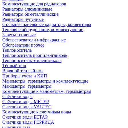
Комплектующие для радиаторов
Радиаторы алюминиевые
Радиаторы биметаллические
Радиаторы чугунные
Стальные панельные радиаторы, конвекторы
Тепловое оборудование, комплектующие
Завесы тепловые
Обогрегреватели инфракрасные
Обогреватели прочее
Теплоноситель
Теплоноситель пропиленгликоль
Теплоноситель этиленгликоль
Тёплый пол
Водяной теплый пол
Приборы учёта и КИП
Манометры, термометры и комплектующие
Манометры, термометры
Комплектующие к манометрам, термометрам
Счётчики воды
Счётчики воды МЕТЕР
Счетчики воды VALTEC
Комплектующие к счетчикам воды
Счетчики воды БЕТАР
Счетчики воды ГЕРРИДА
Счетчики газа