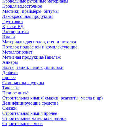
Кровельные рулонные материалы
Кровля водосточное
Мастики, праймеры, битумы
Лакокрасочная продукция
Грунтовки
Краски ВД
Растворители
Эмали
Материалы для полов, стен и потолка
Потолок подвесной и комплектующие
Металлопрокат
Метизная продукция/Такелаж
Анкеры
Болты, гайки, шайбы, шпильки
Дюбели
прочее
Самонарезы, шурупы
Такелаж
Печное литьё
Строительная химия( смазки, реагенты, масла и др)
Дезинфицирующие средства
Смазки
Строительная химия прочее
Строительные материалы разное
Строительные смеси