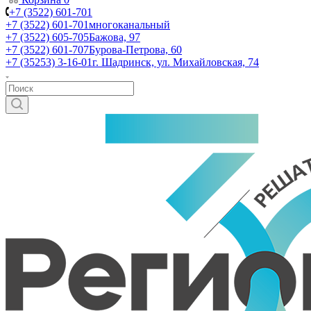
+7 (3522) 601-701
+7 (3522) 601-701
многоканальный
+7 (3522) 605-705
Бажова, 97
+7 (3522) 601-707
Бурова-Петрова, 60
+7 (35253) 3-16-01
г. Шадринск, ул. Михайловская, 74