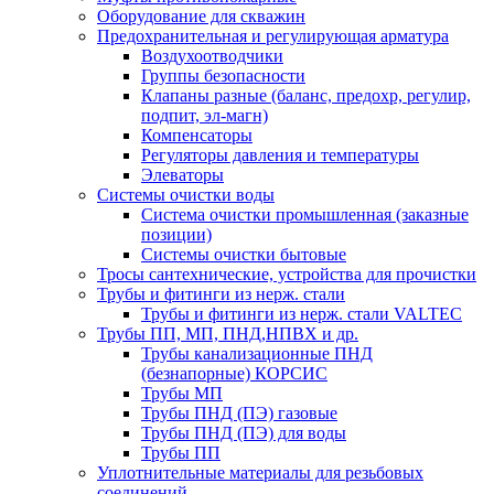
Оборудование для скважин
Предохранительная и регулирующая арматура
Воздухоотводчики
Группы безопасности
Клапаны разные (баланс, предохр, регулир,
подпит, эл-магн)
Компенсаторы
Регуляторы давления и температуры
Элеваторы
Системы очистки воды
Система очистки промышленная (заказные
позиции)
Системы очистки бытовые
Тросы сантехнические, устройства для прочистки
Трубы и фитинги из нерж. стали
Трубы и фитинги из нерж. стали VALTEC
Трубы ПП, МП, ПНД,НПВХ и др.
Трубы канализационные ПНД
(безнапорные) КОРСИС
Трубы МП
Трубы ПНД (ПЭ) газовые
Трубы ПНД (ПЭ) для воды
Трубы ПП
Уплотнительные материалы для резьбовых
соединений