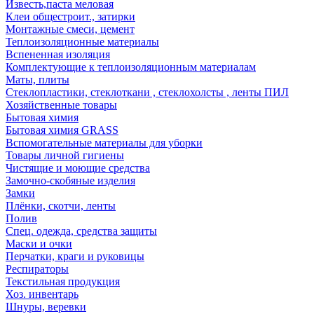
Известь,паста меловая
Клеи общестроит., затирки
Монтажные смеси, цемент
Теплоизоляционные материалы
Вспененная изоляция
Комплектующие к теплоизоляционным материалам
Маты, плиты
Стеклопластики, стеклоткани , стеклохолсты , ленты ПИЛ
Хозяйственные товары
Бытовая химия
Бытовая химия GRASS
Вспомогательные материалы для уборки
Товары личной гигиены
Чистящие и моющие средства
Замочно-скобяные изделия
Замки
Плёнки, скотчи, ленты
Полив
Спец. одежда, средства защиты
Маски и очки
Перчатки, краги и руковицы
Респираторы
Текстильная продукция
Хоз. инвентарь
Шнуры, веревки