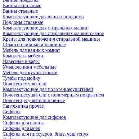
Ванны акриловые
Ванны стальные
Комплектующие для ванн и поддонов
Поддоны стальные
Комплектующие для стиральных машин
Комплектующие для стиральных машин разное
Краны для подключения стиральной машины
Шланги сливные и наливные
Мебель для ванных комнат
Комплекты мебели
Навесные шкафы
Умывальники мебельные
Мебель для кухни эконом
Тумбы под мойку
Полотенцесушители
Комплектующие для полотенцесушителей
Полотенцесушители с полимерным покрытием
Полотенцесушители шовные
Сантехника прочее
Сифоны
Комплектующие для сифонов
Сифоны для ванны
Сифоны для моек
Сифоны для писсуаров, биде, чаш генуя