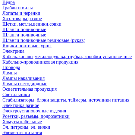
Вёдра
Грабли и вилы
Лопаты и черенки
Хоз. товары разное
Щетки, метлы,веники,совки
Шланги поливочные
Шланги поливочные
Шланги поливочные резиновые (рукав)
Ящики почтовые, урны
Электрика
Кабель-каналы,металлорукава, трубки, коробки установочные
Кабельно-проводниковая продукция
Провода
Лампы
Лампы накаливания
Лампы светодиодные
Осветительная продукция
Светильники
Стабилизаторы, блоки защиты, таймеры, источники питания
Электрика разное
Электроустановочные изделия
Розетки, разъемы, подрозетники
Хомуты кабельные
Эл. патроны, эл. вилки
Элементы питания