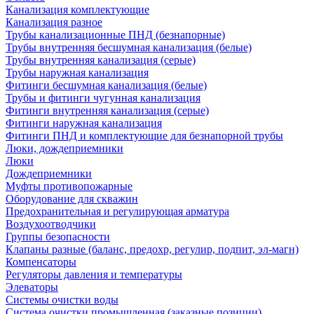
Канализация комплектующие
Канализация разное
Трубы канализационные ПНД (безнапорные)
Трубы внутренняя бесшумная канализация (белые)
Трубы внутренняя канализация (серые)
Трубы наружная канализация
Фитинги бесшумная канализация (белые)
Трубы и фитинги чугунная канализация
Фитинги внутренняя канализация (серые)
Фитинги наружная канализация
Фитинги ПНД и комплектующие для безнапорной трубы
Люки, дождеприемники
Люки
Дождеприемники
Муфты противопожарные
Оборудование для скважин
Предохранительная и регулирующая арматура
Воздухоотводчики
Группы безопасности
Клапаны разные (баланс, предохр, регулир, подпит, эл-магн)
Компенсаторы
Регуляторы давления и температуры
Элеваторы
Системы очистки воды
Система очистки промышленная (заказные позиции)