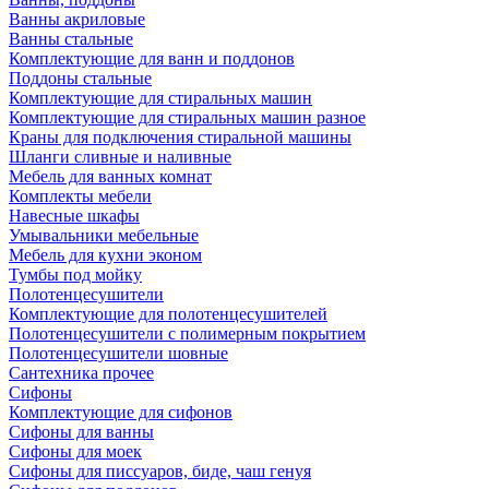
Ванны акриловые
Ванны стальные
Комплектующие для ванн и поддонов
Поддоны стальные
Комплектующие для стиральных машин
Комплектующие для стиральных машин разное
Краны для подключения стиральной машины
Шланги сливные и наливные
Мебель для ванных комнат
Комплекты мебели
Навесные шкафы
Умывальники мебельные
Мебель для кухни эконом
Тумбы под мойку
Полотенцесушители
Комплектующие для полотенцесушителей
Полотенцесушители с полимерным покрытием
Полотенцесушители шовные
Сантехника прочее
Сифоны
Комплектующие для сифонов
Сифоны для ванны
Сифоны для моек
Сифоны для писсуаров, биде, чаш генуя