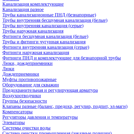
Канализация комплектующие
Канализация разное
Трубы канализационные ПНД (безнапорные)
Трубы внутренняя бесшумная канализация (белые)
Трубы внутренняя канализация (серые)
Трубы наружная канализация
Фитинги бесшумная канализация (белые)
Трубы и фитинги чугунная канализация
Фитинги внутренняя канализация (серые)
Фитинги наружная канализация
Фитинги ПНД и комплектующие для безнапорной трубы
Люки, дождеприемники
Люки
Дождеприемники
Муфты противопожарные
Оборудование для скважин
Предохранительная и регулирующая арматура
Воздухоотводчики
Группы безопасности
Клапаны разные (баланс, предохр, регулир, подпит, эл-магн)
Компенсаторы
Регуляторы давления и температуры
Элеваторы
Системы очистки воды
Система очистки промышленная (заказные позиции)