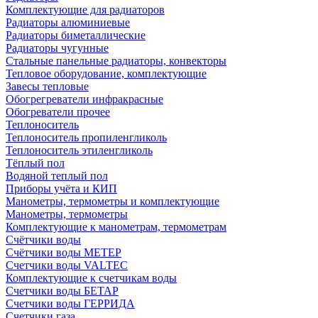
Комплектующие для радиаторов
Радиаторы алюминиевые
Радиаторы биметаллические
Радиаторы чугунные
Стальные панельные радиаторы, конвекторы
Тепловое оборудование, комплектующие
Завесы тепловые
Обогрегреватели инфракрасные
Обогреватели прочее
Теплоноситель
Теплоноситель пропиленгликоль
Теплоноситель этиленгликоль
Тёплый пол
Водяной теплый пол
Приборы учёта и КИП
Манометры, термометры и комплектующие
Манометры, термометры
Комплектующие к манометрам, термометрам
Счётчики воды
Счётчики воды МЕТЕР
Счетчики воды VALTEC
Комплектующие к счетчикам воды
Счетчики воды БЕТАР
Счетчики воды ГЕРРИДА
Счетчики газа