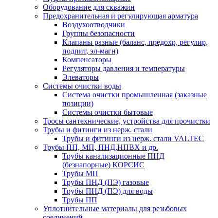
Оборудование для скважин
Предохранительная и регулирующая арматура
Воздухоотводчики
Группы безопасности
Клапаны разные (баланс, предохр, регулир,
подпит, эл-магн)
Компенсаторы
Регуляторы давления и температуры
Элеваторы
Системы очистки воды
Система очистки промышленная (заказные
позиции)
Системы очистки бытовые
Тросы сантехнические, устройства для прочистки
Трубы и фитинги из нерж. стали
Трубы и фитинги из нерж. стали VALTEC
Трубы ПП, МП, ПНД,НПВХ и др.
Трубы канализационные ПНД
(безнапорные) КОРСИС
Трубы МП
Трубы ПНД (ПЭ) газовые
Трубы ПНД (ПЭ) для воды
Трубы ПП
Уплотнительные материалы для резьбовых
соединений