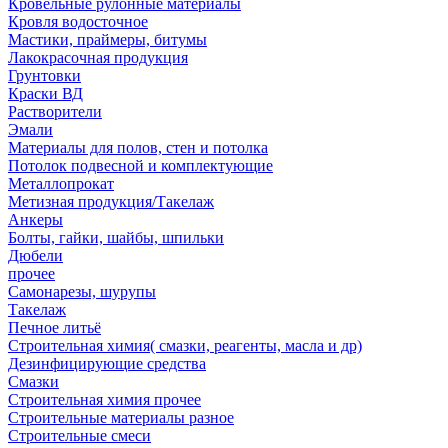
Кровельные рулонные материалы
Кровля водосточное
Мастики, праймеры, битумы
Лакокрасочная продукция
Грунтовки
Краски ВД
Растворители
Эмали
Материалы для полов, стен и потолка
Потолок подвесной и комплектующие
Металлопрокат
Метизная продукция/Такелаж
Анкеры
Болты, гайки, шайбы, шпильки
Дюбели
прочее
Самонарезы, шурупы
Такелаж
Печное литьё
Строительная химия( смазки, реагенты, масла и др)
Дезинфицирующие средства
Смазки
Строительная химия прочее
Строительные материалы разное
Строительные смеси