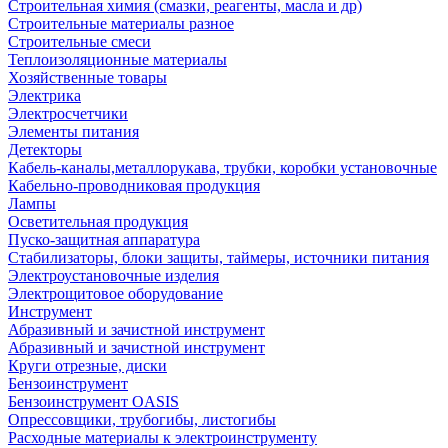
Строительная химия (смазки, реагенты, масла и др)
Строительные материалы разное
Строительные смеси
Теплоизоляционные материалы
Хозяйственные товары
Электрика
Электросчетчики
Элементы питания
Детекторы
Кабель-каналы,металлорукава, трубки, коробки установочные
Кабельно-проводниковая продукция
Лампы
Осветительная продукция
Пуско-защитная аппаратура
Стабилизаторы, блоки защиты, таймеры, источники питания
Электроустановочные изделия
Электрощитовое оборудование
Инструмент
Абразивный и зачистной инструмент
Абразивный и зачистной инструмент
Круги отрезные, диски
Бензоинструмент
Бензоинструмент OASIS
Опрессовщики, трубогибы, листогибы
Расходные материалы к электроинструменту