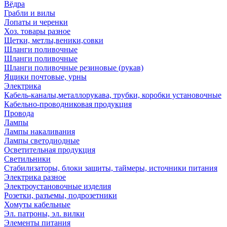
Вёдра
Грабли и вилы
Лопаты и черенки
Хоз. товары разное
Щетки, метлы,веники,совки
Шланги поливочные
Шланги поливочные
Шланги поливочные резиновые (рукав)
Ящики почтовые, урны
Электрика
Кабель-каналы,металлорукава, трубки, коробки установочные
Кабельно-проводниковая продукция
Провода
Лампы
Лампы накаливания
Лампы светодиодные
Осветительная продукция
Светильники
Стабилизаторы, блоки защиты, таймеры, источники питания
Электрика разное
Электроустановочные изделия
Розетки, разъемы, подрозетники
Хомуты кабельные
Эл. патроны, эл. вилки
Элементы питания