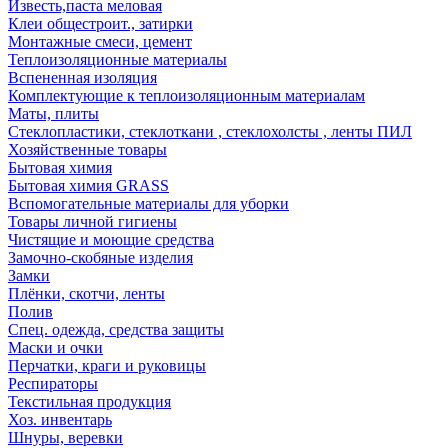
Известь,паста меловая
Клеи общестроит., затирки
Монтажные смеси, цемент
Теплоизоляционные материалы
Вспененная изоляция
Комплектующие к теплоизоляционным материалам
Маты, плиты
Стеклопластики, стеклоткани , стеклохолсты , ленты ПИЛ
Хозяйственные товары
Бытовая химия
Бытовая химия GRASS
Вспомогательные материалы для уборки
Товары личной гигиены
Чистящие и моющие средства
Замочно-скобяные изделия
Замки
Плёнки, скотчи, ленты
Полив
Спец. одежда, средства защиты
Маски и очки
Перчатки, краги и руковицы
Респираторы
Текстильная продукция
Хоз. инвентарь
Шнуры, веревки