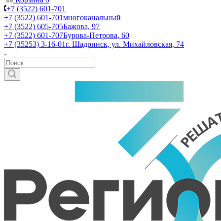
+7 (3522) 601-701
+7 (3522) 601-701
многоканальный
+7 (3522) 605-705
Бажова, 97
+7 (3522) 601-707
Бурова-Петрова, 60
+7 (35253) 3-16-01
г. Шадринск, ул. Михайловская, 74