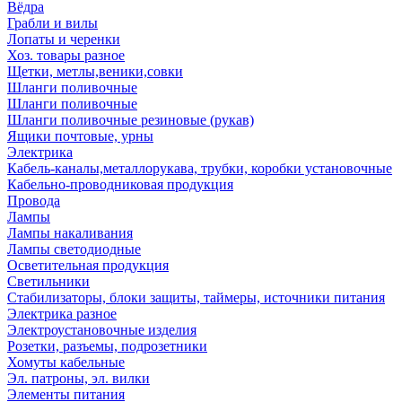
Вёдра
Грабли и вилы
Лопаты и черенки
Хоз. товары разное
Щетки, метлы,веники,совки
Шланги поливочные
Шланги поливочные
Шланги поливочные резиновые (рукав)
Ящики почтовые, урны
Электрика
Кабель-каналы,металлорукава, трубки, коробки установочные
Кабельно-проводниковая продукция
Провода
Лампы
Лампы накаливания
Лампы светодиодные
Осветительная продукция
Светильники
Стабилизаторы, блоки защиты, таймеры, источники питания
Электрика разное
Электроустановочные изделия
Розетки, разъемы, подрозетники
Хомуты кабельные
Эл. патроны, эл. вилки
Элементы питания