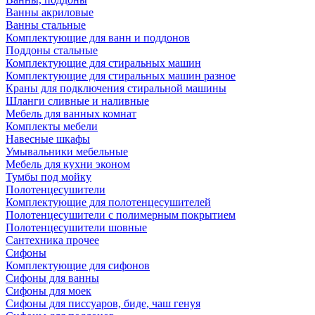
Ванны акриловые
Ванны стальные
Комплектующие для ванн и поддонов
Поддоны стальные
Комплектующие для стиральных машин
Комплектующие для стиральных машин разное
Краны для подключения стиральной машины
Шланги сливные и наливные
Мебель для ванных комнат
Комплекты мебели
Навесные шкафы
Умывальники мебельные
Мебель для кухни эконом
Тумбы под мойку
Полотенцесушители
Комплектующие для полотенцесушителей
Полотенцесушители с полимерным покрытием
Полотенцесушители шовные
Сантехника прочее
Сифоны
Комплектующие для сифонов
Сифоны для ванны
Сифоны для моек
Сифоны для писсуаров, биде, чаш генуя