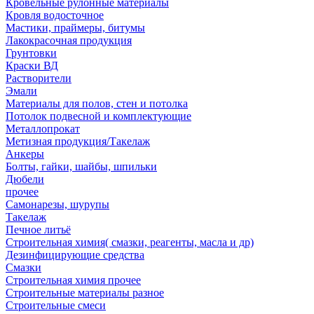
Кровельные рулонные материалы
Кровля водосточное
Мастики, праймеры, битумы
Лакокрасочная продукция
Грунтовки
Краски ВД
Растворители
Эмали
Материалы для полов, стен и потолка
Потолок подвесной и комплектующие
Металлопрокат
Метизная продукция/Такелаж
Анкеры
Болты, гайки, шайбы, шпильки
Дюбели
прочее
Самонарезы, шурупы
Такелаж
Печное литьё
Строительная химия( смазки, реагенты, масла и др)
Дезинфицирующие средства
Смазки
Строительная химия прочее
Строительные материалы разное
Строительные смеси