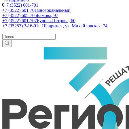
+7 (3522) 601-701
+7 (3522) 601-701
многоканальный
+7 (3522) 605-705
Бажова, 97
+7 (3522) 601-707
Бурова-Петрова, 60
+7 (35253) 3-16-01
г. Шадринск, ул. Михайловская, 74