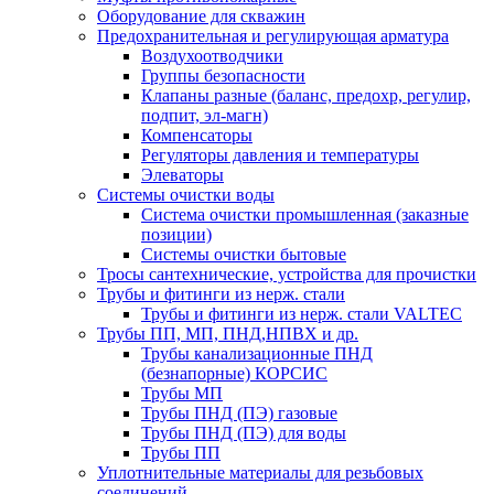
Оборудование для скважин
Предохранительная и регулирующая арматура
Воздухоотводчики
Группы безопасности
Клапаны разные (баланс, предохр, регулир,
подпит, эл-магн)
Компенсаторы
Регуляторы давления и температуры
Элеваторы
Системы очистки воды
Система очистки промышленная (заказные
позиции)
Системы очистки бытовые
Тросы сантехнические, устройства для прочистки
Трубы и фитинги из нерж. стали
Трубы и фитинги из нерж. стали VALTEC
Трубы ПП, МП, ПНД,НПВХ и др.
Трубы канализационные ПНД
(безнапорные) КОРСИС
Трубы МП
Трубы ПНД (ПЭ) газовые
Трубы ПНД (ПЭ) для воды
Трубы ПП
Уплотнительные материалы для резьбовых
соединений