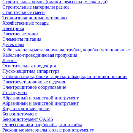
Строительная химия (смазки, реагенты, масла и др)
Строительные материалы разное
Строительные смеси
Теплоизоляционные материалы
Хозяйственные товары
Электрика
Электросчетчики
Элементы питания
Детекторы
Кабель-каналы,металлорукава, трубки, коробки установочные
Кабельно-проводниковая продукция
Лампы
Осветительная продукция
Пуско-защитная аппаратура
Стабилизаторы, блоки защиты, таймеры, источники питания
Электроустановочные изделия
Электрощитовое оборудование
Инструмент
Абразивный и зачистной инструмент
Абразивный и зачистной инструмент
Круги отрезные, диски
Бензоинструмент
Бензоинструмент OASIS
Опрессовщики, трубогибы, листогибы
Расходные материалы к электроинструменту