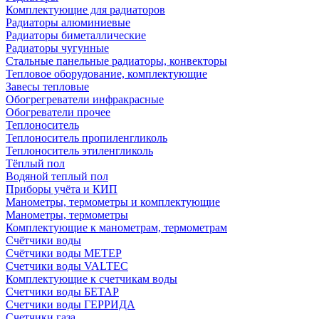
Комплектующие для радиаторов
Радиаторы алюминиевые
Радиаторы биметаллические
Радиаторы чугунные
Стальные панельные радиаторы, конвекторы
Тепловое оборудование, комплектующие
Завесы тепловые
Обогрегреватели инфракрасные
Обогреватели прочее
Теплоноситель
Теплоноситель пропиленгликоль
Теплоноситель этиленгликоль
Тёплый пол
Водяной теплый пол
Приборы учёта и КИП
Манометры, термометры и комплектующие
Манометры, термометры
Комплектующие к манометрам, термометрам
Счётчики воды
Счётчики воды МЕТЕР
Счетчики воды VALTEC
Комплектующие к счетчикам воды
Счетчики воды БЕТАР
Счетчики воды ГЕРРИДА
Счетчики газа