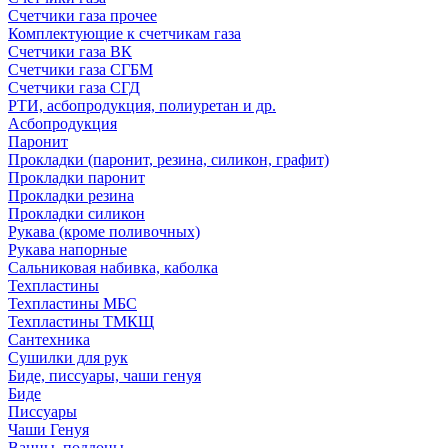
Счетчики газа прочее
Комплектующие к счетчикам газа
Счетчики газа ВК
Счетчики газа СГБМ
Счетчики газа СГД
РТИ, асбопродукция, полиуретан и др.
Асбопродукция
Паронит
Прокладки (паронит, резина, силикон, графит)
Прокладки паронит
Прокладки резина
Прокладки силикон
Рукава (кроме поливочных)
Рукава напорные
Сальниковая набивка, каболка
Техпластины
Техпластины МБС
Техпластины ТМКЩ
Сантехника
Сушилки для рук
Биде, писсуары, чаши генуя
Биде
Писсуары
Чаши Генуя
Ванны, поддоны