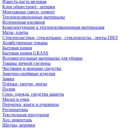
Известь,паста меловая
Клеи общестроит., затирки
Монтажные смеси, цемент
Теплоизоляционные материалы
Вспененная изоляция
Комплектующие к теплоизоляционным материалам
Маты, плиты
Стеклопластики, стеклоткани , стеклохолсты , ленты ПИЛ
Хозяйственные товары
Бытовая химия
Бытовая химия GRASS
Вспомогательные материалы для уборки
Товары личной гигиены
Чистящие и моющие средства
Замочно-скобяные изделия
Замки
Плёнки, скотчи, ленты
Полив
Спец. одежда, средства защиты
Маски и очки
Перчатки, краги и руковицы
Респираторы
Текстильная продукция
Хоз. инвентарь
Шнуры, веревки