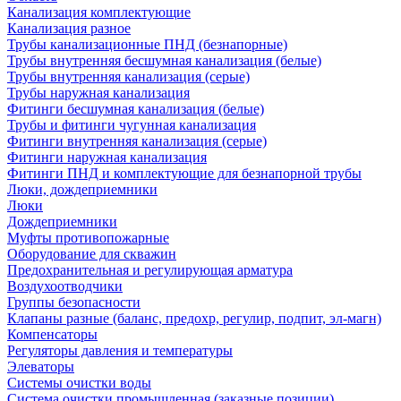
Канализация комплектующие
Канализация разное
Трубы канализационные ПНД (безнапорные)
Трубы внутренняя бесшумная канализация (белые)
Трубы внутренняя канализация (серые)
Трубы наружная канализация
Фитинги бесшумная канализация (белые)
Трубы и фитинги чугунная канализация
Фитинги внутренняя канализация (серые)
Фитинги наружная канализация
Фитинги ПНД и комплектующие для безнапорной трубы
Люки, дождеприемники
Люки
Дождеприемники
Муфты противопожарные
Оборудование для скважин
Предохранительная и регулирующая арматура
Воздухоотводчики
Группы безопасности
Клапаны разные (баланс, предохр, регулир, подпит, эл-магн)
Компенсаторы
Регуляторы давления и температуры
Элеваторы
Системы очистки воды
Система очистки промышленная (заказные позиции)