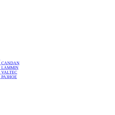
а
ода CANDAN
да LAMMIN
да VALTEC
да РАЗНОЕ