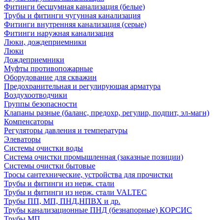
Фитинги бесшумная канализация (белые)
Трубы и фитинги чугунная канализация
Фитинги внутренняя канализация (серые)
Фитинги наружная канализация
Люки, дождеприемники
Люки
Дождеприемники
Муфты противопожарные
Оборудование для скважин
Предохранительная и регулирующая арматура
Воздухоотводчики
Группы безопасности
Клапаны разные (баланс, предохр, регулир, подпит, эл-магн)
Компенсаторы
Регуляторы давления и температуры
Элеваторы
Системы очистки воды
Система очистки промышленная (заказные позиции)
Системы очистки бытовые
Тросы сантехнические, устройства для прочистки
Трубы и фитинги из нерж. стали
Трубы и фитинги из нерж. стали VALTEC
Трубы ПП, МП, ПНД,НПВХ и др.
Трубы канализационные ПНД (безнапорные) КОРСИС
Трубы МП