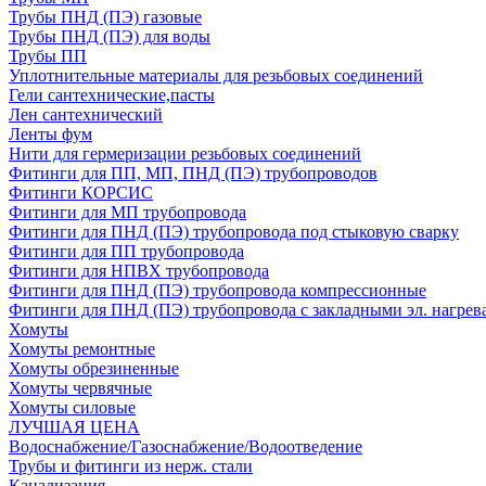
Трубы ПНД (ПЭ) газовые
Трубы ПНД (ПЭ) для воды
Трубы ПП
Уплотнительные материалы для резьбовых соединений
Гели сантехнические,пасты
Лен сантехнический
Ленты фум
Нити для гермеризации резьбовых соединений
Фитинги для ПП, МП, ПНД (ПЭ) трубопроводов
Фитинги КОРСИС
Фитинги для МП трубопровода
Фитинги для ПНД (ПЭ) трубопровода под стыковую сварку
Фитинги для ПП трубопровода
Фитинги для НПВХ трубопровода
Фитинги для ПНД (ПЭ) трубопровода компрессионные
Фитинги для ПНД (ПЭ) трубопровода с закладными эл. нагрев
Хомуты
Хомуты ремонтные
Хомуты обрезиненные
Хомуты червячные
Хомуты силовые
ЛУЧШАЯ ЦЕНА
Водоснабжение/Газоснабжение/Водоотведение
Трубы и фитинги из нерж. стали
Канализация