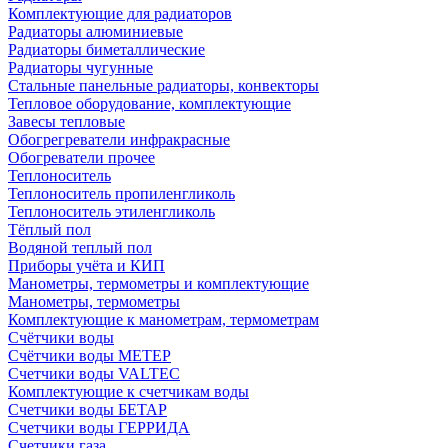
Комплектующие для радиаторов
Радиаторы алюминиевые
Радиаторы биметаллические
Радиаторы чугунные
Стальные панельные радиаторы, конвекторы
Тепловое оборудование, комплектующие
Завесы тепловые
Обогрегреватели инфракрасные
Обогреватели прочее
Теплоноситель
Теплоноситель пропиленгликоль
Теплоноситель этиленгликоль
Тёплый пол
Водяной теплый пол
Приборы учёта и КИП
Манометры, термометры и комплектующие
Манометры, термометры
Комплектующие к манометрам, термометрам
Счётчики воды
Счётчики воды МЕТЕР
Счетчики воды VALTEC
Комплектующие к счетчикам воды
Счетчики воды БЕТАР
Счетчики воды ГЕРРИДА
Счетчики газа