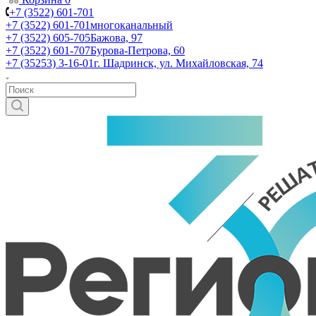
+7 (3522) 601-701
+7 (3522) 601-701
многоканальный
+7 (3522) 605-705
Бажова, 97
+7 (3522) 601-707
Бурова-Петрова, 60
+7 (35253) 3-16-01
г. Шадринск, ул. Михайловская, 74