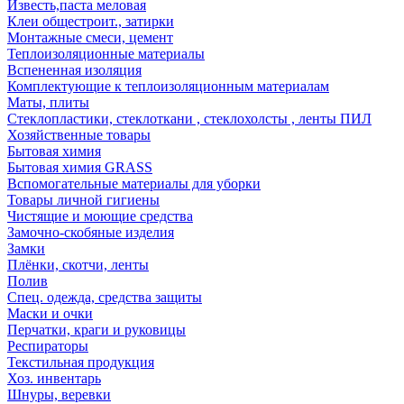
Известь,паста меловая
Клеи общестроит., затирки
Монтажные смеси, цемент
Теплоизоляционные материалы
Вспененная изоляция
Комплектующие к теплоизоляционным материалам
Маты, плиты
Стеклопластики, стеклоткани , стеклохолсты , ленты ПИЛ
Хозяйственные товары
Бытовая химия
Бытовая химия GRASS
Вспомогательные материалы для уборки
Товары личной гигиены
Чистящие и моющие средства
Замочно-скобяные изделия
Замки
Плёнки, скотчи, ленты
Полив
Спец. одежда, средства защиты
Маски и очки
Перчатки, краги и руковицы
Респираторы
Текстильная продукция
Хоз. инвентарь
Шнуры, веревки