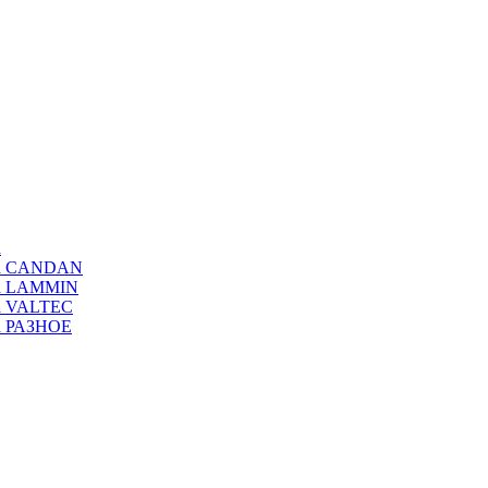
а
ода CANDAN
да LAMMIN
да VALTEC
да РАЗНОЕ