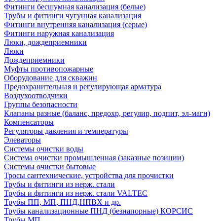
Фитинги бесшумная канализация (белые)
Трубы и фитинги чугунная канализация
Фитинги внутренняя канализация (серые)
Фитинги наружная канализация
Люки, дождеприемники
Люки
Дождеприемники
Муфты противопожарные
Оборудование для скважин
Предохранительная и регулирующая арматура
Воздухоотводчики
Группы безопасности
Клапаны разные (баланс, предохр, регулир, подпит, эл-магн)
Компенсаторы
Регуляторы давления и температуры
Элеваторы
Системы очистки воды
Система очистки промышленная (заказные позиции)
Системы очистки бытовые
Тросы сантехнические, устройства для прочистки
Трубы и фитинги из нерж. стали
Трубы и фитинги из нерж. стали VALTEC
Трубы ПП, МП, ПНД,НПВХ и др.
Трубы канализационные ПНД (безнапорные) КОРСИС
Трубы МП