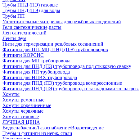
Трубы ПНД (ПЭ) газовые
Трубы ПНД (ПЭ) для воды
Трубы ПП
Уплотнительные материалы для резьбовых соединений
Гели сантехнические,пасты
Лен сантехнический
Ленты фум
Нити для гермеризации резьбовых соединений
Фитинги для ПП, МП, ПНД (ПЭ) трубопроводов
Фитинги КОРСИС
Фитинги для МП трубопровода
Фитинги для ПНД (ПЭ) трубопровода под стыковую сварку
Фитинги для ПП трубопровода
Фитинги для НПВХ трубопровода
Фитинги для ПНД (ПЭ) трубопровода компрессионные
Фитинги для ПНД (ПЭ) трубопровода с закладными эл. нагрев
Хомуты
Хомуты ремонтные
Хомуты обрезиненные
Хомуты червячные
Хомуты силовые
ЛУЧШАЯ ЦЕНА
Водоснабжение/Газоснабжение/Водоотведение
Трубы и фитинги из нерж. стали
Канализация