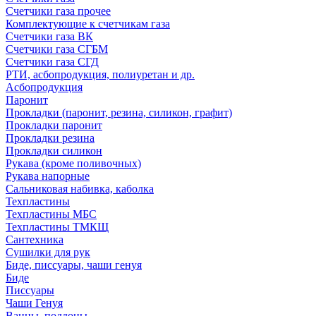
Счетчики газа прочее
Комплектующие к счетчикам газа
Счетчики газа ВК
Счетчики газа СГБМ
Счетчики газа СГД
РТИ, асбопродукция, полиуретан и др.
Асбопродукция
Паронит
Прокладки (паронит, резина, силикон, графит)
Прокладки паронит
Прокладки резина
Прокладки силикон
Рукава (кроме поливочных)
Рукава напорные
Сальниковая набивка, каболка
Техпластины
Техпластины МБС
Техпластины ТМКЩ
Сантехника
Сушилки для рук
Биде, писсуары, чаши генуя
Биде
Писсуары
Чаши Генуя
Ванны, поддоны