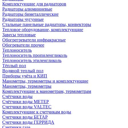
Комплектующие для радиаторов
Радиаторы алюминиевые
Радиаторы биметаллические
Радиаторы чугунные
Стальные панельные радиаторы, конвекторы
Тепловое оборудование, комплектующие
Завесы тепловые
Обогрегреватели инфракрасные
Обогреватели прочее
Теплоноситель
Теплоноситель пропиленгликоль
Теплоноситель этиленгликоль
Тёплый пол
Водяной теплый пол
Приборы учёта и КИП
Манометры, термометры и комплектующие
Манометры, термометры
Комплектующие к манометрам, термометрам
Счётчики воды
Счётчики воды МЕТЕР
Счетчики воды VALTEC
Комплектующие к счетчикам воды
Счетчики воды БЕТАР
Счетчики воды ГЕРРИДА
Счетчики газа