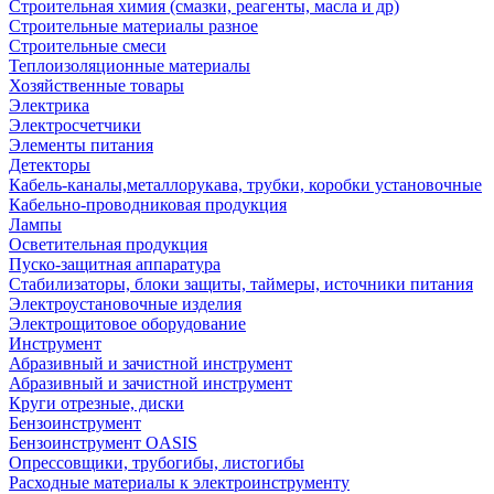
Строительная химия (смазки, реагенты, масла и др)
Строительные материалы разное
Строительные смеси
Теплоизоляционные материалы
Хозяйственные товары
Электрика
Электросчетчики
Элементы питания
Детекторы
Кабель-каналы,металлорукава, трубки, коробки установочные
Кабельно-проводниковая продукция
Лампы
Осветительная продукция
Пуско-защитная аппаратура
Стабилизаторы, блоки защиты, таймеры, источники питания
Электроустановочные изделия
Электрощитовое оборудование
Инструмент
Абразивный и зачистной инструмент
Абразивный и зачистной инструмент
Круги отрезные, диски
Бензоинструмент
Бензоинструмент OASIS
Опрессовщики, трубогибы, листогибы
Расходные материалы к электроинструменту