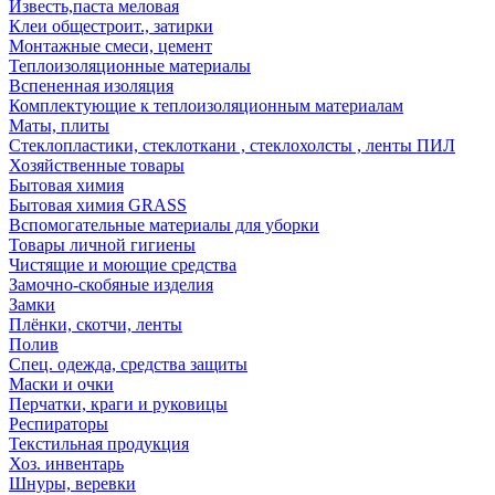
Известь,паста меловая
Клеи общестроит., затирки
Монтажные смеси, цемент
Теплоизоляционные материалы
Вспененная изоляция
Комплектующие к теплоизоляционным материалам
Маты, плиты
Стеклопластики, стеклоткани , стеклохолсты , ленты ПИЛ
Хозяйственные товары
Бытовая химия
Бытовая химия GRASS
Вспомогательные материалы для уборки
Товары личной гигиены
Чистящие и моющие средства
Замочно-скобяные изделия
Замки
Плёнки, скотчи, ленты
Полив
Спец. одежда, средства защиты
Маски и очки
Перчатки, краги и руковицы
Респираторы
Текстильная продукция
Хоз. инвентарь
Шнуры, веревки