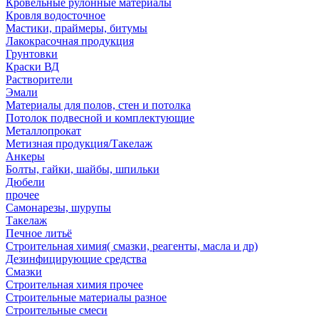
Кровельные рулонные материалы
Кровля водосточное
Мастики, праймеры, битумы
Лакокрасочная продукция
Грунтовки
Краски ВД
Растворители
Эмали
Материалы для полов, стен и потолка
Потолок подвесной и комплектующие
Металлопрокат
Метизная продукция/Такелаж
Анкеры
Болты, гайки, шайбы, шпильки
Дюбели
прочее
Самонарезы, шурупы
Такелаж
Печное литьё
Строительная химия( смазки, реагенты, масла и др)
Дезинфицирующие средства
Смазки
Строительная химия прочее
Строительные материалы разное
Строительные смеси