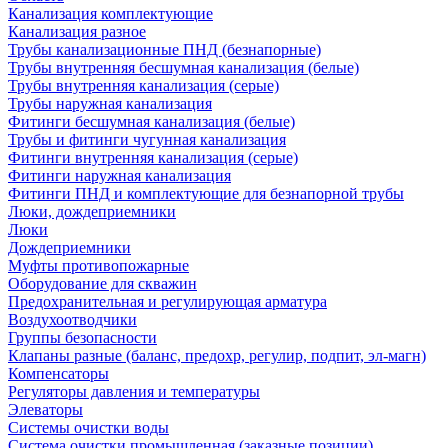
Канализация комплектующие
Канализация разное
Трубы канализационные ПНД (безнапорные)
Трубы внутренняя бесшумная канализация (белые)
Трубы внутренняя канализация (серые)
Трубы наружная канализация
Фитинги бесшумная канализация (белые)
Трубы и фитинги чугунная канализация
Фитинги внутренняя канализация (серые)
Фитинги наружная канализация
Фитинги ПНД и комплектующие для безнапорной трубы
Люки, дождеприемники
Люки
Дождеприемники
Муфты противопожарные
Оборудование для скважин
Предохранительная и регулирующая арматура
Воздухоотводчики
Группы безопасности
Клапаны разные (баланс, предохр, регулир, подпит, эл-магн)
Компенсаторы
Регуляторы давления и температуры
Элеваторы
Системы очистки воды
Система очистки промышленная (заказные позиции)