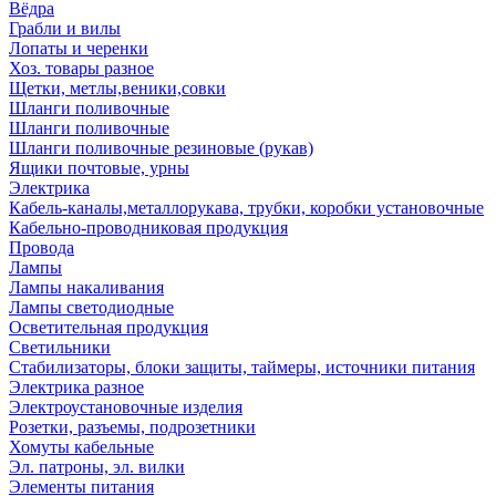
Вёдра
Грабли и вилы
Лопаты и черенки
Хоз. товары разное
Щетки, метлы,веники,совки
Шланги поливочные
Шланги поливочные
Шланги поливочные резиновые (рукав)
Ящики почтовые, урны
Электрика
Кабель-каналы,металлорукава, трубки, коробки установочные
Кабельно-проводниковая продукция
Провода
Лампы
Лампы накаливания
Лампы светодиодные
Осветительная продукция
Светильники
Стабилизаторы, блоки защиты, таймеры, источники питания
Электрика разное
Электроустановочные изделия
Розетки, разъемы, подрозетники
Хомуты кабельные
Эл. патроны, эл. вилки
Элементы питания