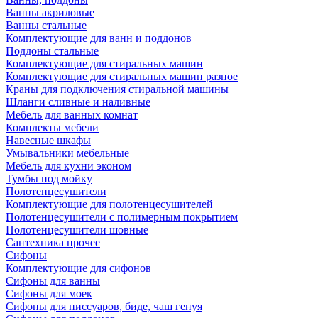
Ванны акриловые
Ванны стальные
Комплектующие для ванн и поддонов
Поддоны стальные
Комплектующие для стиральных машин
Комплектующие для стиральных машин разное
Краны для подключения стиральной машины
Шланги сливные и наливные
Мебель для ванных комнат
Комплекты мебели
Навесные шкафы
Умывальники мебельные
Мебель для кухни эконом
Тумбы под мойку
Полотенцесушители
Комплектующие для полотенцесушителей
Полотенцесушители с полимерным покрытием
Полотенцесушители шовные
Сантехника прочее
Сифоны
Комплектующие для сифонов
Сифоны для ванны
Сифоны для моек
Сифоны для писсуаров, биде, чаш генуя