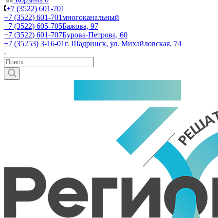
+7 (3522) 601-701
+7 (3522) 601-701
многоканальный
+7 (3522) 605-705
Бажова, 97
+7 (3522) 601-707
Бурова-Петрова, 60
+7 (35253) 3-16-01
г. Шадринск, ул. Михайловская, 74