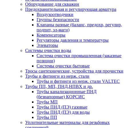
Оборудование для скважин
Предохранительная и регулирующая арматура
Воздухоотводчики
Группы безопасности
Клапаны разные (баланс, предохр, регулир,
подпит, эл-магн)
Компенсаторы
Регуляторы давления и температуры
Элеваторы
Системы очистки воды
Система очистки промышленная (заказные
позиции)
Системы очистки бытовые
Тросы сантехнические, устройства для прочистки
Трубы и фитинги из нерж. стали
Трубы и фитинги из нерж. стали VALTEC
Трубы ПП, МП, ПНД,НПВХ и др.
Трубы канализационные ПНД
(безнапорные) КОРСИС
Трубы МП
Трубы ПНД (ПЭ) газовые
Трубы ПНД (ПЭ) для воды
Трубы ПП
Уплотнительные материалы для резьбовых
соединений