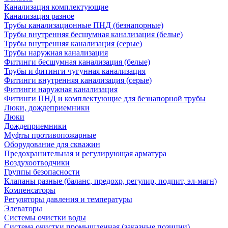
Канализация комплектующие
Канализация разное
Трубы канализационные ПНД (безнапорные)
Трубы внутренняя бесшумная канализация (белые)
Трубы внутренняя канализация (серые)
Трубы наружная канализация
Фитинги бесшумная канализация (белые)
Трубы и фитинги чугунная канализация
Фитинги внутренняя канализация (серые)
Фитинги наружная канализация
Фитинги ПНД и комплектующие для безнапорной трубы
Люки, дождеприемники
Люки
Дождеприемники
Муфты противопожарные
Оборудование для скважин
Предохранительная и регулирующая арматура
Воздухоотводчики
Группы безопасности
Клапаны разные (баланс, предохр, регулир, подпит, эл-магн)
Компенсаторы
Регуляторы давления и температуры
Элеваторы
Системы очистки воды
Система очистки промышленная (заказные позиции)