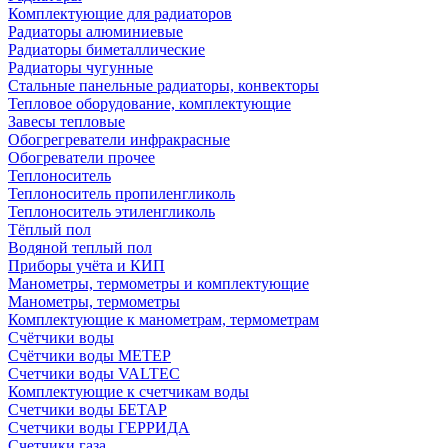
Комплектующие для радиаторов
Радиаторы алюминиевые
Радиаторы биметаллические
Радиаторы чугунные
Стальные панельные радиаторы, конвекторы
Тепловое оборудование, комплектующие
Завесы тепловые
Обогрегреватели инфракрасные
Обогреватели прочее
Теплоноситель
Теплоноситель пропиленгликоль
Теплоноситель этиленгликоль
Тёплый пол
Водяной теплый пол
Приборы учёта и КИП
Манометры, термометры и комплектующие
Манометры, термометры
Комплектующие к манометрам, термометрам
Счётчики воды
Счётчики воды МЕТЕР
Счетчики воды VALTEC
Комплектующие к счетчикам воды
Счетчики воды БЕТАР
Счетчики воды ГЕРРИДА
Счетчики газа