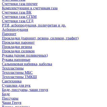
Счетчики газа прочее
Комплектующие к счетчикам газа
Счетчики газа ВК
Счетчики газа СГБМ
Счетчики газа СГД
РТИ, асбопродукция, полиуретан и др.
Асбопродукция
Паронит
Прокладки (паронит, резина, силикон, графит)
Прокладки паронит
Прокладки резина
Прокладки силикон
Рукава (кроме поливочных)
Рукава напорные
Сальниковая набивка, каболка
Техпластины
Техпластины МБС
Техпластины ТМКЩ
Сантехника
Сушилки для рук
Биде, писсуары, чаши генуя
Биде
Писсуары
Чаши Генуя
Ванны, поддоны