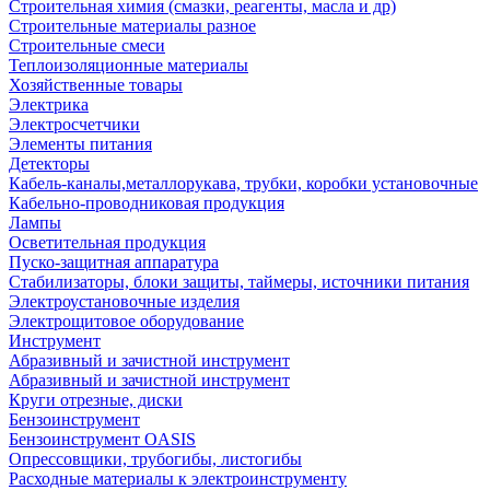
Строительная химия (смазки, реагенты, масла и др)
Строительные материалы разное
Строительные смеси
Теплоизоляционные материалы
Хозяйственные товары
Электрика
Электросчетчики
Элементы питания
Детекторы
Кабель-каналы,металлорукава, трубки, коробки установочные
Кабельно-проводниковая продукция
Лампы
Осветительная продукция
Пуско-защитная аппаратура
Стабилизаторы, блоки защиты, таймеры, источники питания
Электроустановочные изделия
Электрощитовое оборудование
Инструмент
Абразивный и зачистной инструмент
Абразивный и зачистной инструмент
Круги отрезные, диски
Бензоинструмент
Бензоинструмент OASIS
Опрессовщики, трубогибы, листогибы
Расходные материалы к электроинструменту