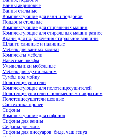
Ванны акриловые
Ванны стальные
Комплектующие для ванн и поддонов
Поддоны стальные
Комплектующие для стиральных машин
Комплектующие для стиральных машин разное
Краны для подключения стиральной машины
Шланги сливные и наливные
Мебель для ванных комнат
Комплекты мебели
Навесные шкафы
Умывальники мебельные
Мебель для кухни эконом
Тумбы под мойку
Полотенцесушители
Комплектующие для полотенцесушителей
Полотенцесушители с полимерным покрытием
Полотенцесушители шовные
Сантехника прочее
Сифоны
Комплектующие для сифонов
Сифоны для ванны
Сифоны для моек
Сифоны для писсуаров, биде, чаш генуя