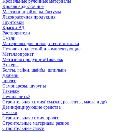
Кровельные рулонные материалы
Кровля водосточное
Мастики, праймеры, битумы
Лакокрасочная продукция
Грунтовки
Краски ВД
Растворители
Эмали
Материалы для полов, стен и потолка
Потолок подвесной и комплектующие
Металлопрокат
Метизная продукция/Такелаж
Анкеры
Болты, гайки, шайбы, шпильки
Дюбели
прочее
Самонарезы, шурупы
Такелаж
Печное литьё
Строительная химия( смазки, реагенты, масла и др)
Дезинфицирующие средства
Смазки
Строительная химия прочее
Строительные материалы разное
Строительные смеси