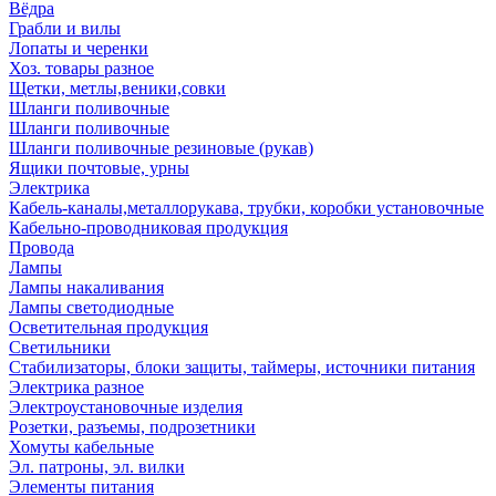
Вёдра
Грабли и вилы
Лопаты и черенки
Хоз. товары разное
Щетки, метлы,веники,совки
Шланги поливочные
Шланги поливочные
Шланги поливочные резиновые (рукав)
Ящики почтовые, урны
Электрика
Кабель-каналы,металлорукава, трубки, коробки установочные
Кабельно-проводниковая продукция
Провода
Лампы
Лампы накаливания
Лампы светодиодные
Осветительная продукция
Светильники
Стабилизаторы, блоки защиты, таймеры, источники питания
Электрика разное
Электроустановочные изделия
Розетки, разъемы, подрозетники
Хомуты кабельные
Эл. патроны, эл. вилки
Элементы питания