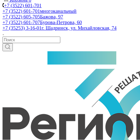
+7 (3522) 601-701
+7 (3522) 601-701
многоканальный
+7 (3522) 605-705
Бажова, 97
+7 (3522) 601-707
Бурова-Петрова, 60
+7 (35253) 3-16-01
г. Шадринск, ул. Михайловская, 74