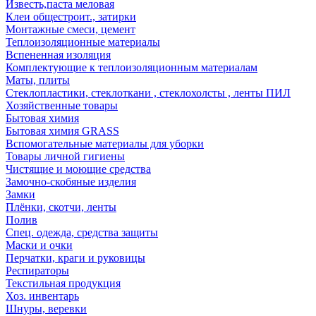
Известь,паста меловая
Клеи общестроит., затирки
Монтажные смеси, цемент
Теплоизоляционные материалы
Вспененная изоляция
Комплектующие к теплоизоляционным материалам
Маты, плиты
Стеклопластики, стеклоткани , стеклохолсты , ленты ПИЛ
Хозяйственные товары
Бытовая химия
Бытовая химия GRASS
Вспомогательные материалы для уборки
Товары личной гигиены
Чистящие и моющие средства
Замочно-скобяные изделия
Замки
Плёнки, скотчи, ленты
Полив
Спец. одежда, средства защиты
Маски и очки
Перчатки, краги и руковицы
Респираторы
Текстильная продукция
Хоз. инвентарь
Шнуры, веревки