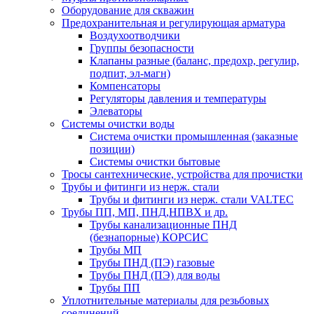
Оборудование для скважин
Предохранительная и регулирующая арматура
Воздухоотводчики
Группы безопасности
Клапаны разные (баланс, предохр, регулир,
подпит, эл-магн)
Компенсаторы
Регуляторы давления и температуры
Элеваторы
Системы очистки воды
Система очистки промышленная (заказные
позиции)
Системы очистки бытовые
Тросы сантехнические, устройства для прочистки
Трубы и фитинги из нерж. стали
Трубы и фитинги из нерж. стали VALTEC
Трубы ПП, МП, ПНД,НПВХ и др.
Трубы канализационные ПНД
(безнапорные) КОРСИС
Трубы МП
Трубы ПНД (ПЭ) газовые
Трубы ПНД (ПЭ) для воды
Трубы ПП
Уплотнительные материалы для резьбовых
соединений