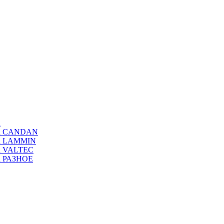
а
ода CANDAN
да LAMMIN
да VALTEC
да РАЗНОЕ