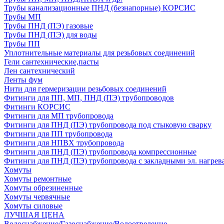
Трубы канализационные ПНД (безнапорные) КОРСИС
Трубы МП
Трубы ПНД (ПЭ) газовые
Трубы ПНД (ПЭ) для воды
Трубы ПП
Уплотнительные материалы для резьбовых соединений
Гели сантехнические,пасты
Лен сантехнический
Ленты фум
Нити для гермеризации резьбовых соединений
Фитинги для ПП, МП, ПНД (ПЭ) трубопроводов
Фитинги КОРСИС
Фитинги для МП трубопровода
Фитинги для ПНД (ПЭ) трубопровода под стыковую сварку
Фитинги для ПП трубопровода
Фитинги для НПВХ трубопровода
Фитинги для ПНД (ПЭ) трубопровода компрессионные
Фитинги для ПНД (ПЭ) трубопровода с закладными эл. нагрев
Хомуты
Хомуты ремонтные
Хомуты обрезиненные
Хомуты червячные
Хомуты силовые
ЛУЧШАЯ ЦЕНА
Водоснабжение/Газоснабжение/Водоотведение