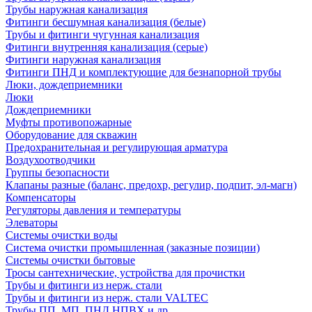
Трубы наружная канализация
Фитинги бесшумная канализация (белые)
Трубы и фитинги чугунная канализация
Фитинги внутренняя канализация (серые)
Фитинги наружная канализация
Фитинги ПНД и комплектующие для безнапорной трубы
Люки, дождеприемники
Люки
Дождеприемники
Муфты противопожарные
Оборудование для скважин
Предохранительная и регулирующая арматура
Воздухоотводчики
Группы безопасности
Клапаны разные (баланс, предохр, регулир, подпит, эл-магн)
Компенсаторы
Регуляторы давления и температуры
Элеваторы
Системы очистки воды
Система очистки промышленная (заказные позиции)
Системы очистки бытовые
Тросы сантехнические, устройства для прочистки
Трубы и фитинги из нерж. стали
Трубы и фитинги из нерж. стали VALTEC
Трубы ПП, МП, ПНД,НПВХ и др.