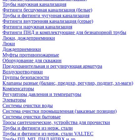
Трубы наружная канализация
Фитинги бесшумная канализация (белые)
Трубы и фитинги чугунная канализация
Фитинги внутренняя канализация (серые)
Фитинги наружная канализация
Фитинги ПНД и комплектующие для безнапорной трубы
Люки, дождеприемники
Люки
Дождеприемники
Муфты противопожарные
Оборудование для скважин
Предохранительная и регулирующая арматура
Воздухоотводчики
Группы безопасности
Клапаны разные (баланс, предохр, регулир, подпит, эл-магн)
Компенсаторы
Регуляторы давления и температуры
Элеваторы
Системы очистки воды
Система очистки промышленная (заказные позиции)
Системы очистки бытовые
Тросы сантехнические, устройства для прочистки
Трубы и фитинги из нерж. стали
Трубы и фитинги из нерж. стали VALTEC
Трубы ПП, МП, ПНД,НПВХ и др.