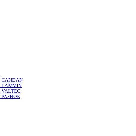
а
ода CANDAN
да LAMMIN
да VALTEC
да РАЗНОЕ