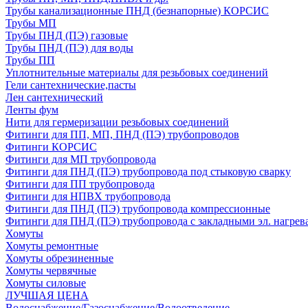
Трубы канализационные ПНД (безнапорные) КОРСИС
Трубы МП
Трубы ПНД (ПЭ) газовые
Трубы ПНД (ПЭ) для воды
Трубы ПП
Уплотнительные материалы для резьбовых соединений
Гели сантехнические,пасты
Лен сантехнический
Ленты фум
Нити для гермеризации резьбовых соединений
Фитинги для ПП, МП, ПНД (ПЭ) трубопроводов
Фитинги КОРСИС
Фитинги для МП трубопровода
Фитинги для ПНД (ПЭ) трубопровода под стыковую сварку
Фитинги для ПП трубопровода
Фитинги для НПВХ трубопровода
Фитинги для ПНД (ПЭ) трубопровода компрессионные
Фитинги для ПНД (ПЭ) трубопровода с закладными эл. нагрев
Хомуты
Хомуты ремонтные
Хомуты обрезиненные
Хомуты червячные
Хомуты силовые
ЛУЧШАЯ ЦЕНА
Водоснабжение/Газоснабжение/Водоотведение