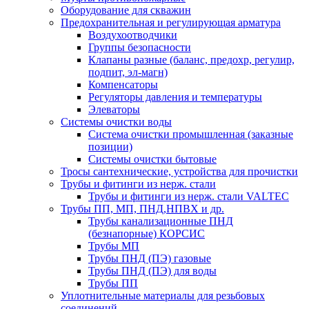
Оборудование для скважин
Предохранительная и регулирующая арматура
Воздухоотводчики
Группы безопасности
Клапаны разные (баланс, предохр, регулир,
подпит, эл-магн)
Компенсаторы
Регуляторы давления и температуры
Элеваторы
Системы очистки воды
Система очистки промышленная (заказные
позиции)
Системы очистки бытовые
Тросы сантехнические, устройства для прочистки
Трубы и фитинги из нерж. стали
Трубы и фитинги из нерж. стали VALTEC
Трубы ПП, МП, ПНД,НПВХ и др.
Трубы канализационные ПНД
(безнапорные) КОРСИС
Трубы МП
Трубы ПНД (ПЭ) газовые
Трубы ПНД (ПЭ) для воды
Трубы ПП
Уплотнительные материалы для резьбовых
соединений