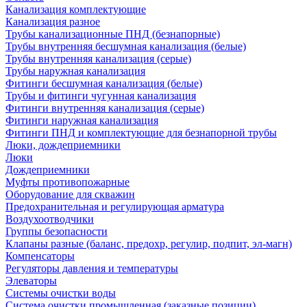
Канализация комплектующие
Канализация разное
Трубы канализационные ПНД (безнапорные)
Трубы внутренняя бесшумная канализация (белые)
Трубы внутренняя канализация (серые)
Трубы наружная канализация
Фитинги бесшумная канализация (белые)
Трубы и фитинги чугунная канализация
Фитинги внутренняя канализация (серые)
Фитинги наружная канализация
Фитинги ПНД и комплектующие для безнапорной трубы
Люки, дождеприемники
Люки
Дождеприемники
Муфты противопожарные
Оборудование для скважин
Предохранительная и регулирующая арматура
Воздухоотводчики
Группы безопасности
Клапаны разные (баланс, предохр, регулир, подпит, эл-магн)
Компенсаторы
Регуляторы давления и температуры
Элеваторы
Системы очистки воды
Система очистки промышленная (заказные позиции)