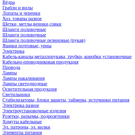
Вёдра
Грабли и вилы
Лопаты и черенки
Хоз. товары разное
Щетки, метлы,веники,совки
Шланги поливочные
Шланги поливочные
Шланги поливочные резиновые (рукав)
Ящики почтовые, урны
Электрика
Кабель-каналы,металлорукава, трубки, коробки установочные
Кабельно-проводниковая продукция
Провода
Лампы
Лампы накаливания
Лампы светодиодные
Осветительная продукция
Светильники
Стабилизаторы, блоки защиты, таймеры, источники питания
Электрика разное
Электроустановочные изделия
Розетки, разъемы, подрозетники
Хомуты кабельные
Эл. патроны, эл. вилки
Элементы питания