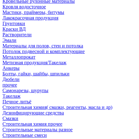
Кровельные рулонные материалы
Кровля водосточное
Мастики, праймеры, битумы
Лакокрасочная продукция
Грунтовки
Краски ВД
Растворители
Эмали
Материалы для полов, стен и потолка
Потолок подвесной и комплектующие
Металлопрокат
Метизная продукция/Такелаж
Анкеры
Болты, гайки, шайбы, шпильки
Дюбели
прочее
Самонарезы, шурупы
Такелаж
Печное литьё
Строительная химия( смазки, реагенты, масла и др)
Дезинфицирующие средства
Смазки
Строительная химия прочее
Строительные материалы разное
Строительные смеси