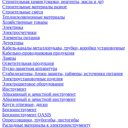
Строительная химия (смазки, реагенты, масла и др)
Строительные материалы разное
Строительные смеси
Теплоизоляционные материалы
Хозяйственные товары
Электрика
Электросчетчики
Элементы питания
Детекторы
Кабель-каналы,металлорукава, трубки, коробки установочные
Кабельно-проводниковая продукция
Лампы
Осветительная продукция
Пуско-защитная аппаратура
Стабилизаторы, блоки защиты, таймеры, источники питания
Электроустановочные изделия
Электрощитовое оборудование
Инструмент
Абразивный и зачистной инструмент
Абразивный и зачистной инструмент
Круги отрезные, диски
Бензоинструмент
Бензоинструмент OASIS
Опрессовщики, трубогибы, листогибы
Расходные материалы к электроинструменту