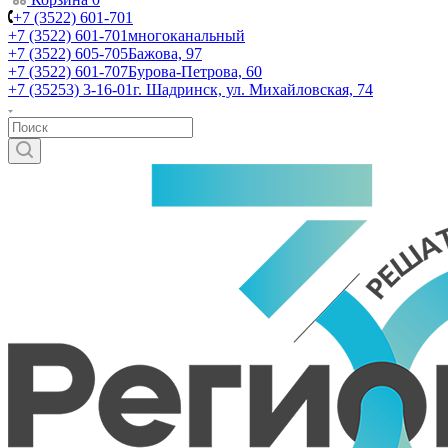
+7 (3522) 601-701
+7 (3522) 601-701
многоканальный
+7 (3522) 605-705
Бажова, 97
+7 (3522) 601-707
Бурова-Петрова, 60
+7 (35253) 3-16-01
г. Шадринск, ул. Михайловская, 74