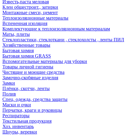
Известь,паста меловая
Клеи общестроит., затирки
Монтажные смеси, цемент
Теплоизоляционные материалы
Вспененная изоляция
Комплектующие к теплоизоляционным материалам
Маты, плиты
Стеклопластики, стеклоткани , стеклохолсты , ленты ПИЛ
Хозяйственные товары
Бытовая химия
Бытовая химия GRASS
Вспомогательные материалы для уборки
Товары личной гигиены
Чистящие и моющие средства
Замочно-скобяные изделия
Замки
Плёнки, скотчи, ленты
Полив
Спец. одежда, средства защиты
Маски и очки
Перчатки, краги и руковицы
Респираторы
Текстильная продукция
Хоз. инвентарь
Шнуры, веревки