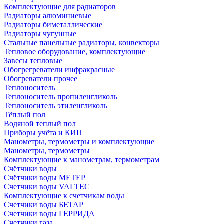
Комплектующие для радиаторов
Радиаторы алюминиевые
Радиаторы биметаллические
Радиаторы чугунные
Стальные панельные радиаторы, конвекторы
Тепловое оборудование, комплектующие
Завесы тепловые
Обогрегреватели инфракрасные
Обогреватели прочее
Теплоноситель
Теплоноситель пропиленгликоль
Теплоноситель этиленгликоль
Тёплый пол
Водяной теплый пол
Приборы учёта и КИП
Манометры, термометры и комплектующие
Манометры, термометры
Комплектующие к манометрам, термометрам
Счётчики воды
Счётчики воды МЕТЕР
Счетчики воды VALTEC
Комплектующие к счетчикам воды
Счетчики воды БЕТАР
Счетчики воды ГЕРРИДА
Счетчики газа