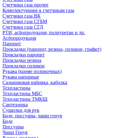
Счетчики газа прочее
Комплектующие к счетчикам газа
Счетчики газа ВК
Счетчики газа СГБМ
Счетчики газа СГД
РТИ, асбопродукция, полиуретан и др.
Асбопродукция
Паронит
Прокладки (паронит, резина, силикон, графит)
Прокладки паронит
Прокладки резина
Прокладки силикон
Рукава (кроме поливочных)
Рукава напорные
Сальниковая набивка, каболка
Техпластины
Техпластины МБС
Техпластины ТМКЩ
Сантехника
Сушилки для рук
Биде, писсуары, чаши генуя
Биде
Писсуары
Чаши Генуя
Ванны, поддоны