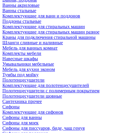
Ванны акриловые
Ванны стальные
Комплектующие для ванн и поддонов
Поддоны стальные
Комплектующие для стиральных машин
Комплектующие для стиральных машин разное
Краны для подключения стиральной машины
Шланги сливные и наливные
Мебель для ванных комнат
Комплекты мебели
Навесные шкафы
Умывальники мебельные
Мебель для кухни эконом
Тумбы под мойку
Полотенцесушители
Комплектующие для полотенцесушителей
Полотенцесушители с полимерным покрытием
Полотенцесушители шовные
Сантехника прочее
Сифоны
Комплектующие для сифонов
Сифоны для ванны
Сифоны для моек
Сифоны для писсуаров, биде, чаш генуя