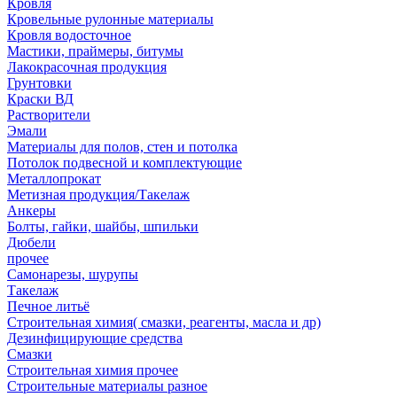
Кровля
Кровельные рулонные материалы
Кровля водосточное
Мастики, праймеры, битумы
Лакокрасочная продукция
Грунтовки
Краски ВД
Растворители
Эмали
Материалы для полов, стен и потолка
Потолок подвесной и комплектующие
Металлопрокат
Метизная продукция/Такелаж
Анкеры
Болты, гайки, шайбы, шпильки
Дюбели
прочее
Самонарезы, шурупы
Такелаж
Печное литьё
Строительная химия( смазки, реагенты, масла и др)
Дезинфицирующие средства
Смазки
Строительная химия прочее
Строительные материалы разное