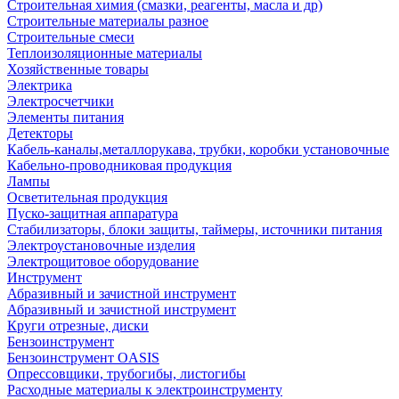
Строительная химия (смазки, реагенты, масла и др)
Строительные материалы разное
Строительные смеси
Теплоизоляционные материалы
Хозяйственные товары
Электрика
Электросчетчики
Элементы питания
Детекторы
Кабель-каналы,металлорукава, трубки, коробки установочные
Кабельно-проводниковая продукция
Лампы
Осветительная продукция
Пуско-защитная аппаратура
Стабилизаторы, блоки защиты, таймеры, источники питания
Электроустановочные изделия
Электрощитовое оборудование
Инструмент
Абразивный и зачистной инструмент
Абразивный и зачистной инструмент
Круги отрезные, диски
Бензоинструмент
Бензоинструмент OASIS
Опрессовщики, трубогибы, листогибы
Расходные материалы к электроинструменту