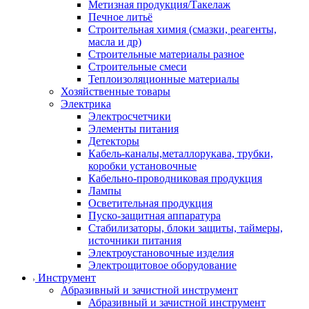
Метизная продукция/Такелаж
Печное литьё
Строительная химия (смазки, реагенты,
масла и др)
Строительные материалы разное
Строительные смеси
Теплоизоляционные материалы
Хозяйственные товары
Электрика
Электросчетчики
Элементы питания
Детекторы
Кабель-каналы,металлорукава, трубки,
коробки установочные
Кабельно-проводниковая продукция
Лампы
Осветительная продукция
Пуско-защитная аппаратура
Стабилизаторы, блоки защиты, таймеры,
источники питания
Электроустановочные изделия
Электрощитовое оборудование
Инструмент
Абразивный и зачистной инструмент
Абразивный и зачистной инструмент