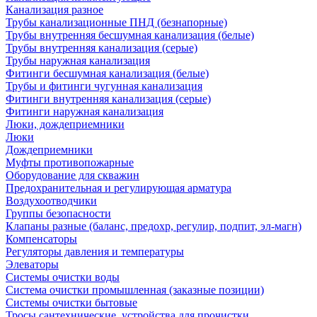
Канализация разное
Трубы канализационные ПНД (безнапорные)
Трубы внутренняя бесшумная канализация (белые)
Трубы внутренняя канализация (серые)
Трубы наружная канализация
Фитинги бесшумная канализация (белые)
Трубы и фитинги чугунная канализация
Фитинги внутренняя канализация (серые)
Фитинги наружная канализация
Люки, дождеприемники
Люки
Дождеприемники
Муфты противопожарные
Оборудование для скважин
Предохранительная и регулирующая арматура
Воздухоотводчики
Группы безопасности
Клапаны разные (баланс, предохр, регулир, подпит, эл-магн)
Компенсаторы
Регуляторы давления и температуры
Элеваторы
Системы очистки воды
Система очистки промышленная (заказные позиции)
Системы очистки бытовые
Тросы сантехнические, устройства для прочистки