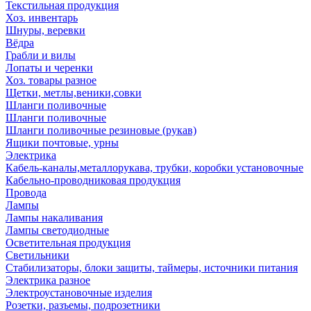
Текстильная продукция
Хоз. инвентарь
Шнуры, веревки
Вёдра
Грабли и вилы
Лопаты и черенки
Хоз. товары разное
Щетки, метлы,веники,совки
Шланги поливочные
Шланги поливочные
Шланги поливочные резиновые (рукав)
Ящики почтовые, урны
Электрика
Кабель-каналы,металлорукава, трубки, коробки установочные
Кабельно-проводниковая продукция
Провода
Лампы
Лампы накаливания
Лампы светодиодные
Осветительная продукция
Светильники
Стабилизаторы, блоки защиты, таймеры, источники питания
Электрика разное
Электроустановочные изделия
Розетки, разъемы, подрозетники