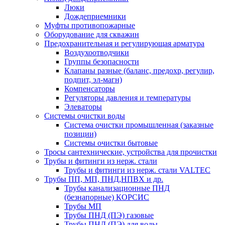
Люки
Дождеприемники
Муфты противопожарные
Оборудование для скважин
Предохранительная и регулирующая арматура
Воздухоотводчики
Группы безопасности
Клапаны разные (баланс, предохр, регулир,
подпит, эл-магн)
Компенсаторы
Регуляторы давления и температуры
Элеваторы
Системы очистки воды
Система очистки промышленная (заказные
позиции)
Системы очистки бытовые
Тросы сантехнические, устройства для прочистки
Трубы и фитинги из нерж. стали
Трубы и фитинги из нерж. стали VALTEC
Трубы ПП, МП, ПНД,НПВХ и др.
Трубы канализационные ПНД
(безнапорные) КОРСИС
Трубы МП
Трубы ПНД (ПЭ) газовые
Трубы ПНД (ПЭ) для воды