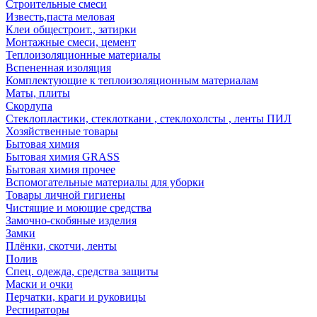
Строительные смеси
Известь,паста меловая
Клеи общестроит., затирки
Монтажные смеси, цемент
Теплоизоляционные материалы
Вспененная изоляция
Комплектующие к теплоизоляционным материалам
Маты, плиты
Скорлупа
Стеклопластики, стеклоткани , стеклохолсты , ленты ПИЛ
Хозяйственные товары
Бытовая химия
Бытовая химия GRASS
Бытовая химия прочее
Вспомогательные материалы для уборки
Товары личной гигиены
Чистящие и моющие средства
Замочно-скобяные изделия
Замки
Плёнки, скотчи, ленты
Полив
Спец. одежда, средства защиты
Маски и очки
Перчатки, краги и руковицы
Респираторы