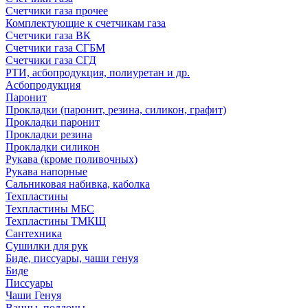
Счетчики газа прочее
Комплектующие к счетчикам газа
Счетчики газа ВК
Счетчики газа СГБМ
Счетчики газа СГД
РТИ, асбопродукция, полиуретан и др.
Асбопродукция
Паронит
Прокладки (паронит, резина, силикон, графит)
Прокладки паронит
Прокладки резина
Прокладки силикон
Рукава (кроме поливочных)
Рукава напорные
Сальниковая набивка, каболка
Техпластины
Техпластины МБС
Техпластины ТМКЩ
Сантехника
Сушилки для рук
Биде, писсуары, чаши генуя
Биде
Писсуары
Чаши Генуя
Ванны, поддоны