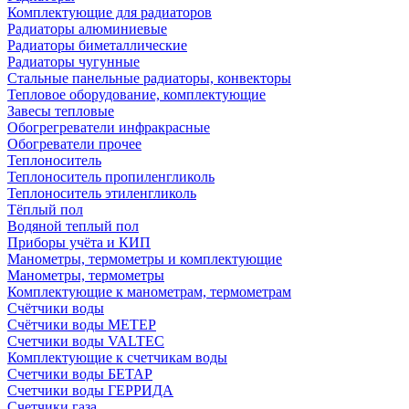
Комплектующие для радиаторов
Радиаторы алюминиевые
Радиаторы биметаллические
Радиаторы чугунные
Стальные панельные радиаторы, конвекторы
Тепловое оборудование, комплектующие
Завесы тепловые
Обогрегреватели инфракрасные
Обогреватели прочее
Теплоноситель
Теплоноситель пропиленгликоль
Теплоноситель этиленгликоль
Тёплый пол
Водяной теплый пол
Приборы учёта и КИП
Манометры, термометры и комплектующие
Манометры, термометры
Комплектующие к манометрам, термометрам
Счётчики воды
Счётчики воды МЕТЕР
Счетчики воды VALTEC
Комплектующие к счетчикам воды
Счетчики воды БЕТАР
Счетчики воды ГЕРРИДА
Счетчики газа