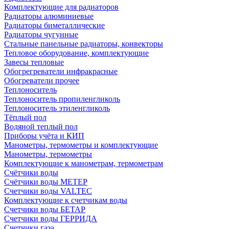
Комплектующие для радиаторов
Радиаторы алюминиевые
Радиаторы биметаллические
Радиаторы чугунные
Стальные панельные радиаторы, конвекторы
Тепловое оборудование, комплектующие
Завесы тепловые
Обогрегреватели инфракрасные
Обогреватели прочее
Теплоноситель
Теплоноситель пропиленгликоль
Теплоноситель этиленгликоль
Тёплый пол
Водяной теплый пол
Приборы учёта и КИП
Манометры, термометры и комплектующие
Манометры, термометры
Комплектующие к манометрам, термометрам
Счётчики воды
Счётчики воды МЕТЕР
Счетчики воды VALTEC
Комплектующие к счетчикам воды
Счетчики воды БЕТАР
Счетчики воды ГЕРРИДА
Счетчики газа