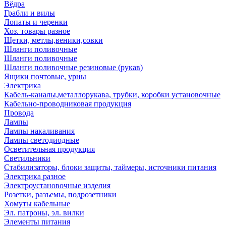
Вёдра
Грабли и вилы
Лопаты и черенки
Хоз. товары разное
Щетки, метлы,веники,совки
Шланги поливочные
Шланги поливочные
Шланги поливочные резиновые (рукав)
Ящики почтовые, урны
Электрика
Кабель-каналы,металлорукава, трубки, коробки установочные
Кабельно-проводниковая продукция
Провода
Лампы
Лампы накаливания
Лампы светодиодные
Осветительная продукция
Светильники
Стабилизаторы, блоки защиты, таймеры, источники питания
Электрика разное
Электроустановочные изделия
Розетки, разъемы, подрозетники
Хомуты кабельные
Эл. патроны, эл. вилки
Элементы питания