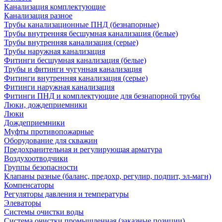
Канализация комплектующие
Канализация разное
Трубы канализационные ПНД (безнапорные)
Трубы внутренняя бесшумная канализация (белые)
Трубы внутренняя канализация (серые)
Трубы наружная канализация
Фитинги бесшумная канализация (белые)
Трубы и фитинги чугунная канализация
Фитинги внутренняя канализация (серые)
Фитинги наружная канализация
Фитинги ПНД и комплектующие для безнапорной трубы
Люки, дождеприемники
Люки
Дождеприемники
Муфты противопожарные
Оборудование для скважин
Предохранительная и регулирующая арматура
Воздухоотводчики
Группы безопасности
Клапаны разные (баланс, предохр, регулир, подпит, эл-магн)
Компенсаторы
Регуляторы давления и температуры
Элеваторы
Системы очистки воды
Система очистки промышленная (заказные позиции)