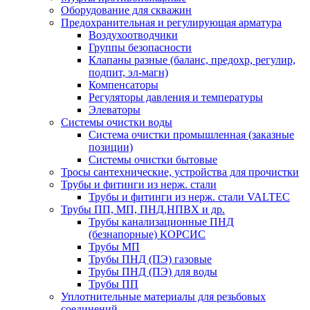
Оборудование для скважин
Предохранительная и регулирующая арматура
Воздухоотводчики
Группы безопасности
Клапаны разные (баланс, предохр, регулир,
подпит, эл-магн)
Компенсаторы
Регуляторы давления и температуры
Элеваторы
Системы очистки воды
Система очистки промышленная (заказные
позиции)
Системы очистки бытовые
Тросы сантехнические, устройства для прочистки
Трубы и фитинги из нерж. стали
Трубы и фитинги из нерж. стали VALTEC
Трубы ПП, МП, ПНД,НПВХ и др.
Трубы канализационные ПНД
(безнапорные) КОРСИС
Трубы МП
Трубы ПНД (ПЭ) газовые
Трубы ПНД (ПЭ) для воды
Трубы ПП
Уплотнительные материалы для резьбовых
соединений