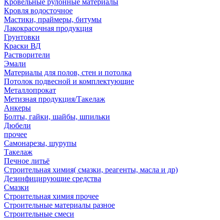
Кровельные рулонные материалы
Кровля водосточное
Мастики, праймеры, битумы
Лакокрасочная продукция
Грунтовки
Краски ВД
Растворители
Эмали
Материалы для полов, стен и потолка
Потолок подвесной и комплектующие
Металлопрокат
Метизная продукция/Такелаж
Анкеры
Болты, гайки, шайбы, шпильки
Дюбели
прочее
Самонарезы, шурупы
Такелаж
Печное литьё
Строительная химия( смазки, реагенты, масла и др)
Дезинфицирующие средства
Смазки
Строительная химия прочее
Строительные материалы разное
Строительные смеси