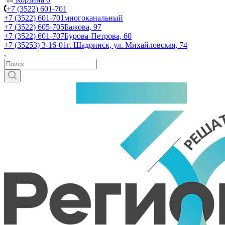
+7 (3522) 601-701
+7 (3522) 601-701
многоканальный
+7 (3522) 605-705
Бажова, 97
+7 (3522) 601-707
Бурова-Петрова, 60
+7 (35253) 3-16-01
г. Шадринск, ул. Михайловская, 74