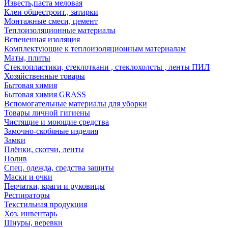
Известь,паста меловая
Клеи общестроит., затирки
Монтажные смеси, цемент
Теплоизоляционные материалы
Вспененная изоляция
Комплектующие к теплоизоляционным материалам
Маты, плиты
Стеклопластики, стеклоткани , стеклохолсты , ленты ПИЛ
Хозяйственные товары
Бытовая химия
Бытовая химия GRASS
Вспомогательные материалы для уборки
Товары личной гигиены
Чистящие и моющие средства
Замочно-скобяные изделия
Замки
Плёнки, скотчи, ленты
Полив
Спец. одежда, средства защиты
Маски и очки
Перчатки, краги и руковицы
Респираторы
Текстильная продукция
Хоз. инвентарь
Шнуры, веревки