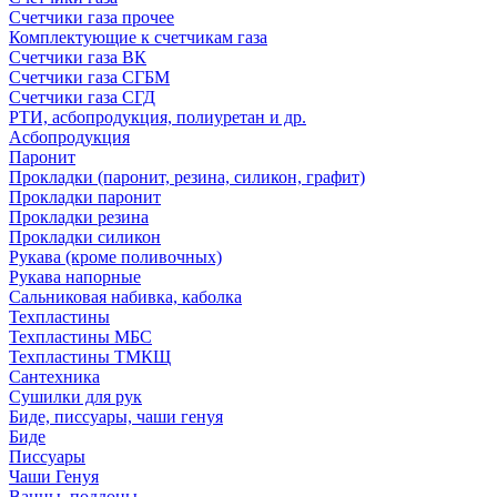
Счетчики газа прочее
Комплектующие к счетчикам газа
Счетчики газа ВК
Счетчики газа СГБМ
Счетчики газа СГД
РТИ, асбопродукция, полиуретан и др.
Асбопродукция
Паронит
Прокладки (паронит, резина, силикон, графит)
Прокладки паронит
Прокладки резина
Прокладки силикон
Рукава (кроме поливочных)
Рукава напорные
Сальниковая набивка, каболка
Техпластины
Техпластины МБС
Техпластины ТМКЩ
Сантехника
Сушилки для рук
Биде, писсуары, чаши генуя
Биде
Писсуары
Чаши Генуя
Ванны, поддоны