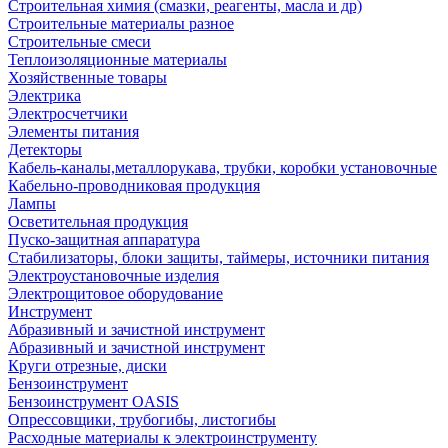
Строительная химия (смазки, реагенты, масла и др)
Строительные материалы разное
Строительные смеси
Теплоизоляционные материалы
Хозяйственные товары
Электрика
Электросчетчики
Элементы питания
Детекторы
Кабель-каналы,металлорукава, трубки, коробки установочные
Кабельно-проводниковая продукция
Лампы
Осветительная продукция
Пуско-защитная аппаратура
Стабилизаторы, блоки защиты, таймеры, источники питания
Электроустановочные изделия
Электрощитовое оборудование
Инструмент
Абразивный и зачистной инструмент
Абразивный и зачистной инструмент
Круги отрезные, диски
Бензоинструмент
Бензоинструмент OASIS
Опрессовщики, трубогибы, листогибы
Расходные материалы к электроинструменту