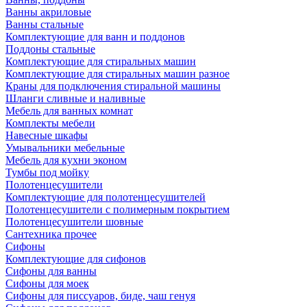
Ванны акриловые
Ванны стальные
Комплектующие для ванн и поддонов
Поддоны стальные
Комплектующие для стиральных машин
Комплектующие для стиральных машин разное
Краны для подключения стиральной машины
Шланги сливные и наливные
Мебель для ванных комнат
Комплекты мебели
Навесные шкафы
Умывальники мебельные
Мебель для кухни эконом
Тумбы под мойку
Полотенцесушители
Комплектующие для полотенцесушителей
Полотенцесушители с полимерным покрытием
Полотенцесушители шовные
Сантехника прочее
Сифоны
Комплектующие для сифонов
Сифоны для ванны
Сифоны для моек
Сифоны для писсуаров, биде, чаш генуя