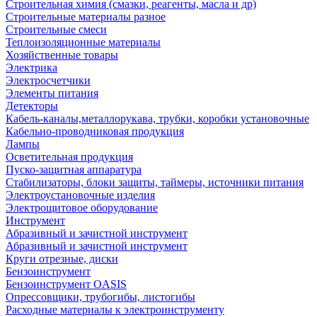
Строительная химия (смазки, реагенты, масла и др)
Строительные материалы разное
Строительные смеси
Теплоизоляционные материалы
Хозяйственные товары
Электрика
Электросчетчики
Элементы питания
Детекторы
Кабель-каналы,металлорукава, трубки, коробки установочные
Кабельно-проводниковая продукция
Лампы
Осветительная продукция
Пуско-защитная аппаратура
Стабилизаторы, блоки защиты, таймеры, источники питания
Электроустановочные изделия
Электрощитовое оборудование
Инструмент
Абразивный и зачистной инструмент
Абразивный и зачистной инструмент
Круги отрезные, диски
Бензоинструмент
Бензоинструмент OASIS
Опрессовщики, трубогибы, листогибы
Расходные материалы к электроинструменту