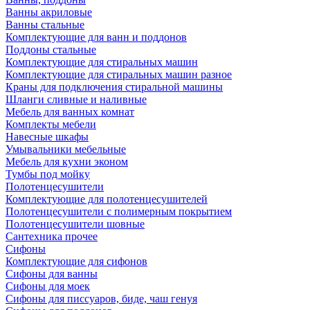
Ванны акриловые
Ванны стальные
Комплектующие для ванн и поддонов
Поддоны стальные
Комплектующие для стиральных машин
Комплектующие для стиральных машин разное
Краны для подключения стиральной машины
Шланги сливные и наливные
Мебель для ванных комнат
Комплекты мебели
Навесные шкафы
Умывальники мебельные
Мебель для кухни эконом
Тумбы под мойку
Полотенцесушители
Комплектующие для полотенцесушителей
Полотенцесушители с полимерным покрытием
Полотенцесушители шовные
Сантехника прочее
Сифоны
Комплектующие для сифонов
Сифоны для ванны
Сифоны для моек
Сифоны для писсуаров, биде, чаш генуя