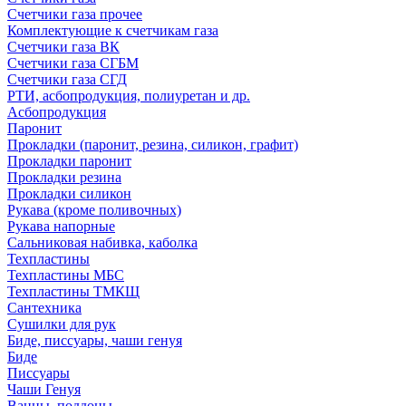
Счетчики газа прочее
Комплектующие к счетчикам газа
Счетчики газа ВК
Счетчики газа СГБМ
Счетчики газа СГД
РТИ, асбопродукция, полиуретан и др.
Асбопродукция
Паронит
Прокладки (паронит, резина, силикон, графит)
Прокладки паронит
Прокладки резина
Прокладки силикон
Рукава (кроме поливочных)
Рукава напорные
Сальниковая набивка, каболка
Техпластины
Техпластины МБС
Техпластины ТМКЩ
Сантехника
Сушилки для рук
Биде, писсуары, чаши генуя
Биде
Писсуары
Чаши Генуя
Ванны, поддоны