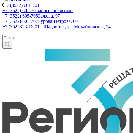
+7 (3522) 601-701
+7 (3522) 601-701
многоканальный
+7 (3522) 605-705
Бажова, 97
+7 (3522) 601-707
Бурова-Петрова, 60
+7 (35253) 3-16-01
г. Шадринск, ул. Михайловская, 74