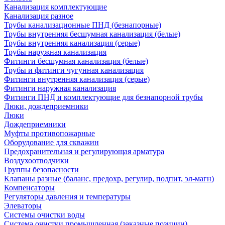
Канализация комплектующие
Канализация разное
Трубы канализационные ПНД (безнапорные)
Трубы внутренняя бесшумная канализация (белые)
Трубы внутренняя канализация (серые)
Трубы наружная канализация
Фитинги бесшумная канализация (белые)
Трубы и фитинги чугунная канализация
Фитинги внутренняя канализация (серые)
Фитинги наружная канализация
Фитинги ПНД и комплектующие для безнапорной трубы
Люки, дождеприемники
Люки
Дождеприемники
Муфты противопожарные
Оборудование для скважин
Предохранительная и регулирующая арматура
Воздухоотводчики
Группы безопасности
Клапаны разные (баланс, предохр, регулир, подпит, эл-магн)
Компенсаторы
Регуляторы давления и температуры
Элеваторы
Системы очистки воды
Система очистки промышленная (заказные позиции)