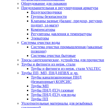
Оборудование для скважин
Предохранительная и регулирующая арматура
Воздухоотводчики
Группы безопасности
Клапаны разные (баланс, предохр, регулир,
подпит, эл-магн)
Компенсаторы
Регуляторы давления и температуры
Элеваторы
Системы очистки воды
Система очистки промышленная (заказные
позиции)
Системы очистки бытовые
Тросы сантехнические, устройства для прочистки
Трубы и фитинги из нерж. стали
Трубы и фитинги из нерж. стали VALTEC
Трубы ПП, МП, ПНД,НПВХ и др.
Трубы канализационные ПНД
(безнапорные) КОРСИС
Трубы МП
Трубы ПНД (ПЭ) газовые
Трубы ПНД (ПЭ) для воды
Трубы ПП
Уплотнительные материалы для резьбовых
соединений