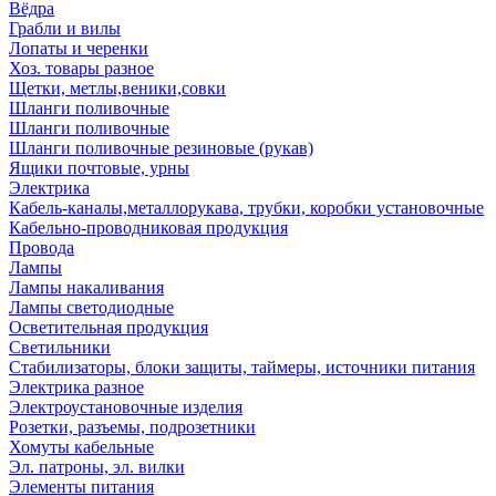
Вёдра
Грабли и вилы
Лопаты и черенки
Хоз. товары разное
Щетки, метлы,веники,совки
Шланги поливочные
Шланги поливочные
Шланги поливочные резиновые (рукав)
Ящики почтовые, урны
Электрика
Кабель-каналы,металлорукава, трубки, коробки установочные
Кабельно-проводниковая продукция
Провода
Лампы
Лампы накаливания
Лампы светодиодные
Осветительная продукция
Светильники
Стабилизаторы, блоки защиты, таймеры, источники питания
Электрика разное
Электроустановочные изделия
Розетки, разъемы, подрозетники
Хомуты кабельные
Эл. патроны, эл. вилки
Элементы питания