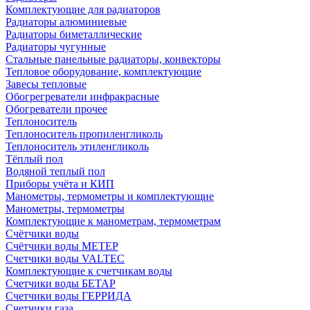
Комплектующие для радиаторов
Радиаторы алюминиевые
Радиаторы биметаллические
Радиаторы чугунные
Стальные панельные радиаторы, конвекторы
Тепловое оборудование, комплектующие
Завесы тепловые
Обогрегреватели инфракрасные
Обогреватели прочее
Теплоноситель
Теплоноситель пропиленгликоль
Теплоноситель этиленгликоль
Тёплый пол
Водяной теплый пол
Приборы учёта и КИП
Манометры, термометры и комплектующие
Манометры, термометры
Комплектующие к манометрам, термометрам
Счётчики воды
Счётчики воды МЕТЕР
Счетчики воды VALTEC
Комплектующие к счетчикам воды
Счетчики воды БЕТАР
Счетчики воды ГЕРРИДА
Счетчики газа