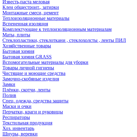
Известь,паста меловая
Клеи общестроит., затирки
Монтажные смеси, цемент
Теплоизоляционные материалы
Вспененная изоляция
Комплектующие к теплоизоляционным материалам
Маты, плиты
Стеклопластики, стеклоткани , стеклохолсты , ленты ПИЛ
Хозяйственные товары
Бытовая химия
Бытовая химия GRASS
Вспомогательные материалы для уборки
Товары личной гигиены
Чистящие и моющие средства
Замочно-скобяные изделия
Замки
Плёнки, скотчи, ленты
Полив
Спец. одежда, средства защиты
Маски и очки
Перчатки, краги и руковицы
Респираторы
Текстильная продукция
Хоз. инвентарь
Шнуры, веревки