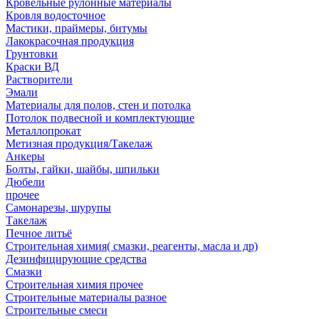
Кровельные рулонные материалы
Кровля водосточное
Мастики, праймеры, битумы
Лакокрасочная продукция
Грунтовки
Краски ВД
Растворители
Эмали
Материалы для полов, стен и потолка
Потолок подвесной и комплектующие
Металлопрокат
Метизная продукция/Такелаж
Анкеры
Болты, гайки, шайбы, шпильки
Дюбели
прочее
Самонарезы, шурупы
Такелаж
Печное литьё
Строительная химия( смазки, реагенты, масла и др)
Дезинфицирующие средства
Смазки
Строительная химия прочее
Строительные материалы разное
Строительные смеси