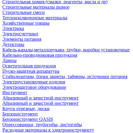
Строительная химия (смазки, реагенты, масла и др)
Строительные материалы разное
Строительные смеси
Теплоизоляционные материалы
Хозяйственные товары
Электрика
Электросчетчики
Элементы питания
Детекторы
Кабель-каналы,металлорукава, трубки, коробки установочные
Кабельно-проводниковая продукция
Лампы
Осветительная продукция
Пуско-защитная аппаратура
Стабилизаторы, блоки защиты, таймеры, источники питания
Электроустановочные изделия
Электрощитовое оборудование
Инструмент
Абразивный и зачистной инструмент
Абразивный и зачистной инструмент
Круги отрезные, диски
Бензоинструмент
Бензоинструмент OASIS
Опрессовщики, трубогибы, листогибы
Расходные материалы к электроинструменту