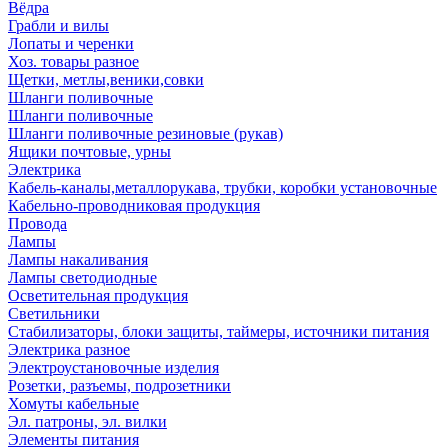
Вёдра
Грабли и вилы
Лопаты и черенки
Хоз. товары разное
Щетки, метлы,веники,совки
Шланги поливочные
Шланги поливочные
Шланги поливочные резиновые (рукав)
Ящики почтовые, урны
Электрика
Кабель-каналы,металлорукава, трубки, коробки установочные
Кабельно-проводниковая продукция
Провода
Лампы
Лампы накаливания
Лампы светодиодные
Осветительная продукция
Светильники
Стабилизаторы, блоки защиты, таймеры, источники питания
Электрика разное
Электроустановочные изделия
Розетки, разъемы, подрозетники
Хомуты кабельные
Эл. патроны, эл. вилки
Элементы питания