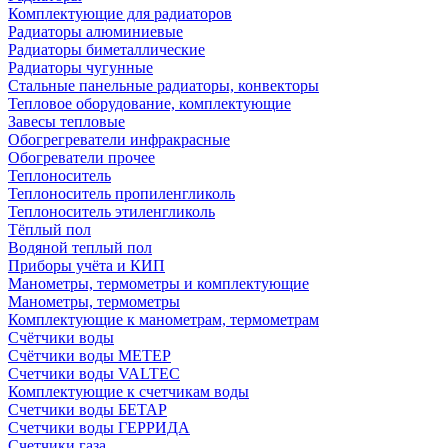
Комплектующие для радиаторов
Радиаторы алюминиевые
Радиаторы биметаллические
Радиаторы чугунные
Стальные панельные радиаторы, конвекторы
Тепловое оборудование, комплектующие
Завесы тепловые
Обогрегреватели инфракрасные
Обогреватели прочее
Теплоноситель
Теплоноситель пропиленгликоль
Теплоноситель этиленгликоль
Тёплый пол
Водяной теплый пол
Приборы учёта и КИП
Манометры, термометры и комплектующие
Манометры, термометры
Комплектующие к манометрам, термометрам
Счётчики воды
Счётчики воды МЕТЕР
Счетчики воды VALTEC
Комплектующие к счетчикам воды
Счетчики воды БЕТАР
Счетчики воды ГЕРРИДА
Счетчики газа