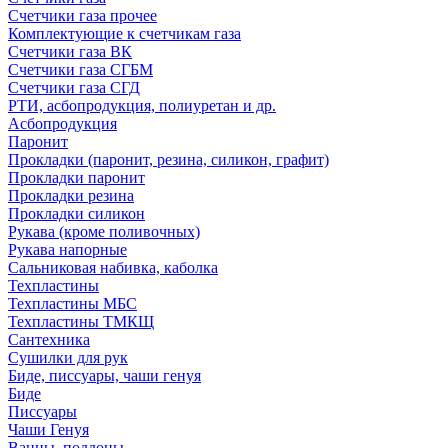
Счетчики газа прочее
Комплектующие к счетчикам газа
Счетчики газа ВК
Счетчики газа СГБМ
Счетчики газа СГД
РТИ, асбопродукция, полиуретан и др.
Асбопродукция
Паронит
Прокладки (паронит, резина, силикон, графит)
Прокладки паронит
Прокладки резина
Прокладки силикон
Рукава (кроме поливочных)
Рукава напорные
Сальниковая набивка, каболка
Техпластины
Техпластины МБС
Техпластины ТМКЩ
Сантехника
Сушилки для рук
Биде, писсуары, чаши генуя
Биде
Писсуары
Чаши Генуя
Ванны, поддоны