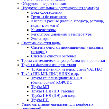
Оборудование для скважин
Предохранительная и регулирующая арматура
Воздухоотводчики
Группы безопасности
Клапаны разные (баланс, предохр, регулир,
подпит, эл-магн)
Компенсаторы
Регуляторы давления и температуры
Элеваторы
Системы очистки воды
Система очистки промышленная (заказные
позиции)
Системы очистки бытовые
Тросы сантехнические, устройства для прочистки
Трубы и фитинги из нерж. стали
Трубы и фитинги из нерж. стали VALTEC
Трубы ПП, МП, ПНД,НПВХ и др.
Трубы канализационные ПНД
(безнапорные) КОРСИС
Трубы МП
Трубы ПНД (ПЭ) газовые
Трубы ПНД (ПЭ) для воды
Трубы ПП
Уплотнительные материалы для резьбовых
соединений