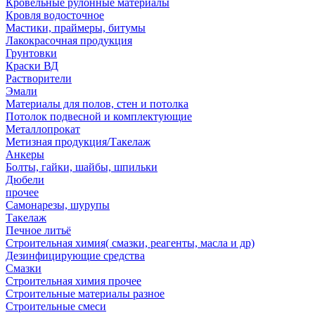
Кровельные рулонные материалы
Кровля водосточное
Мастики, праймеры, битумы
Лакокрасочная продукция
Грунтовки
Краски ВД
Растворители
Эмали
Материалы для полов, стен и потолка
Потолок подвесной и комплектующие
Металлопрокат
Метизная продукция/Такелаж
Анкеры
Болты, гайки, шайбы, шпильки
Дюбели
прочее
Самонарезы, шурупы
Такелаж
Печное литьё
Строительная химия( смазки, реагенты, масла и др)
Дезинфицирующие средства
Смазки
Строительная химия прочее
Строительные материалы разное
Строительные смеси