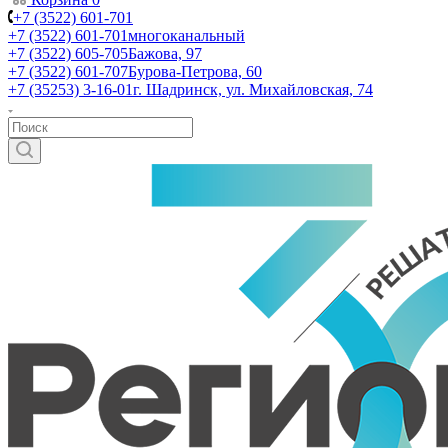
+7 (3522) 601-701
+7 (3522) 601-701
многоканальный
+7 (3522) 605-705
Бажова, 97
+7 (3522) 601-707
Бурова-Петрова, 60
+7 (35253) 3-16-01
г. Шадринск, ул. Михайловская, 74