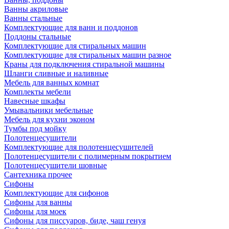
Ванны акриловые
Ванны стальные
Комплектующие для ванн и поддонов
Поддоны стальные
Комплектующие для стиральных машин
Комплектующие для стиральных машин разное
Краны для подключения стиральной машины
Шланги сливные и наливные
Мебель для ванных комнат
Комплекты мебели
Навесные шкафы
Умывальники мебельные
Мебель для кухни эконом
Тумбы под мойку
Полотенцесушители
Комплектующие для полотенцесушителей
Полотенцесушители с полимерным покрытием
Полотенцесушители шовные
Сантехника прочее
Сифоны
Комплектующие для сифонов
Сифоны для ванны
Сифоны для моек
Сифоны для писсуаров, биде, чаш генуя