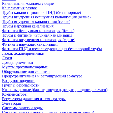
Канализация комплектующие
Канализация разное
Трубы канализационные ПНД (безнапорные)
Трубы внутренняя бесшумная канализация (белые)
Трубы внутренняя канализация (серые)
Трубы наружная канализация
Фитинги бесшумная канализация (белые)
Трубы и фитинги чугунная канализация
Фитинги внутренняя канализация (серые)
Фитинги наружная канализация
Фитинги ПНД и комплектующие для безнапорной трубы
Люки, дождеприемники
Люки
Дождеприемники
Муфты противопожарные
Оборудование для скважин
Предохранительная и регулирующая арматура
Воздухоотводчики
Группы безопасности
Клапаны разные (баланс, предохр, регулир, подпит, эл-магн)
Компенсаторы
Регуляторы давления и температуры
Элеваторы
Системы очистки воды
Система очистки промышленная (заказные позиции)