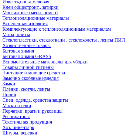
Известь,паста меловая
Клеи общестроит., затирки
Монтажные смеси, цемент
Теплоизоляционные материалы
Вспененная изоляция
Комплектующие к теплоизоляционным материалам
Маты, плиты
Стеклопластики, стеклоткани , стеклохолсты , ленты ПИЛ
Хозяйственные товары
Бытовая химия
Бытовая химия GRASS
Вспомогательные материалы для уборки
Товары личной гигиены
Чистящие и моющие средства
Замочно-скобяные изделия
Замки
Плёнки, скотчи, ленты
Полив
Спец. одежда, средства защиты
Маски и очки
Перчатки, краги и руковицы
Респираторы
Текстильная продукция
Хоз. инвентарь
Шнуры, веревки