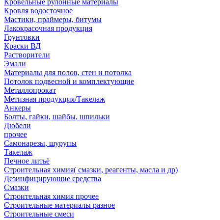
Кровельные рулонные материалы
Кровля водосточное
Мастики, праймеры, битумы
Лакокрасочная продукция
Грунтовки
Краски ВД
Растворители
Эмали
Материалы для полов, стен и потолка
Потолок подвесной и комплектующие
Металлопрокат
Метизная продукция/Такелаж
Анкеры
Болты, гайки, шайбы, шпильки
Дюбели
прочее
Самонарезы, шурупы
Такелаж
Печное литьё
Строительная химия( смазки, реагенты, масла и др)
Дезинфицирующие средства
Смазки
Строительная химия прочее
Строительные материалы разное
Строительные смеси