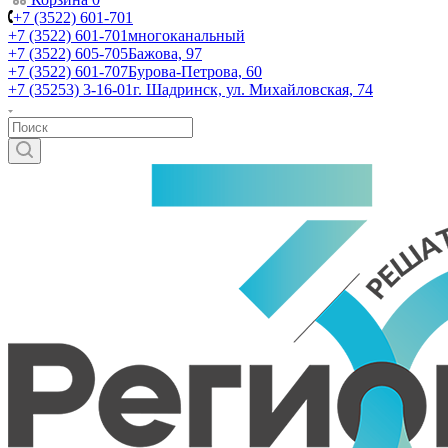
+7 (3522) 601-701
+7 (3522) 601-701
многоканальный
+7 (3522) 605-705
Бажова, 97
+7 (3522) 601-707
Бурова-Петрова, 60
+7 (35253) 3-16-01
г. Шадринск, ул. Михайловская, 74