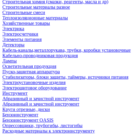
Строительная химия (смазки, реагенты, масла и др)
Строительные материалы разное
Строительные смеси
Теплоизоляционные материалы
Хозяйственные товары
Электрика
Электросчетчики
Элементы питания
Детекторы
Кабель-каналы,металлорукава, трубки, коробки установочные
Кабельно-проводниковая продукция
Лампы
Осветительная продукция
Пуско-защитная аппаратура
Стабилизаторы, блоки защиты, таймеры, источники питания
Электроустановочные изделия
Электрощитовое оборудование
Инструмент
Абразивный и зачистной инструмент
Абразивный и зачистной инструмент
Круги отрезные, диски
Бензоинструмент
Бензоинструмент OASIS
Опрессовщики, трубогибы, листогибы
Расходные материалы к электроинструменту