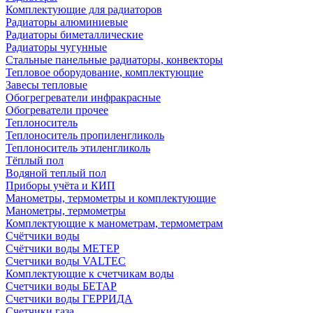
Комплектующие для радиаторов
Радиаторы алюминиевые
Радиаторы биметаллические
Радиаторы чугунные
Стальные панельные радиаторы, конвекторы
Тепловое оборудование, комплектующие
Завесы тепловые
Обогрегреватели инфракрасные
Обогреватели прочее
Теплоноситель
Теплоноситель пропиленгликоль
Теплоноситель этиленгликоль
Тёплый пол
Водяной теплый пол
Приборы учёта и КИП
Манометры, термометры и комплектующие
Манометры, термометры
Комплектующие к манометрам, термометрам
Счётчики воды
Счётчики воды МЕТЕР
Счетчики воды VALTEC
Комплектующие к счетчикам воды
Счетчики воды БЕТАР
Счетчики воды ГЕРРИДА
Счетчики газа