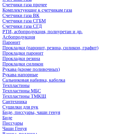
Счетчики газа прочее
Комплектующие к счетчикам газа
Счетчики газа ВК
Счетчики газа СГБМ
Счетчики газа СГД
РТИ, асбопродукция, полиуретан и др.
Асбопродукция
Паронит
Прокладки (паронит, резина, силикон, графит)
Прокладки паронит
Прокладки резина
Прокладки силикон
Рукава (кроме поливочных)
Рукава напорные
Сальниковая набивка, каболка
Техпластины
Техпластины МБС
Техпластины ТМКЩ
Сантехника
Сушилки для рук
Биде, писсуары, чаши генуя
Биде
Писсуары
Чаши Генуя
Ванны, поддоны