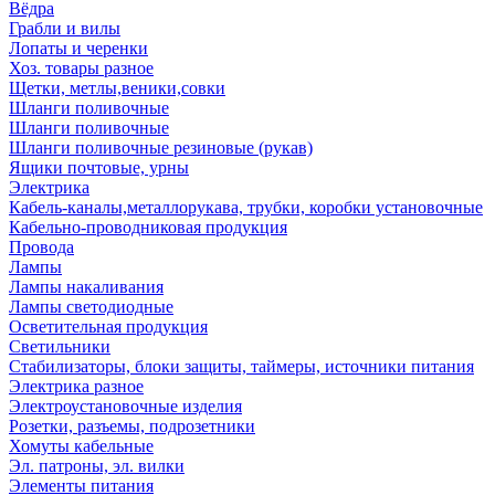
Вёдра
Грабли и вилы
Лопаты и черенки
Хоз. товары разное
Щетки, метлы,веники,совки
Шланги поливочные
Шланги поливочные
Шланги поливочные резиновые (рукав)
Ящики почтовые, урны
Электрика
Кабель-каналы,металлорукава, трубки, коробки установочные
Кабельно-проводниковая продукция
Провода
Лампы
Лампы накаливания
Лампы светодиодные
Осветительная продукция
Светильники
Стабилизаторы, блоки защиты, таймеры, источники питания
Электрика разное
Электроустановочные изделия
Розетки, разъемы, подрозетники
Хомуты кабельные
Эл. патроны, эл. вилки
Элементы питания