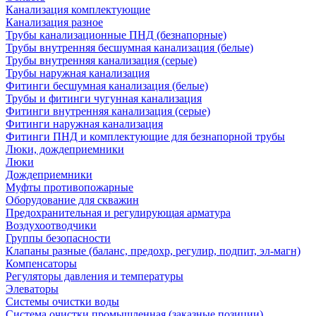
Канализация комплектующие
Канализация разное
Трубы канализационные ПНД (безнапорные)
Трубы внутренняя бесшумная канализация (белые)
Трубы внутренняя канализация (серые)
Трубы наружная канализация
Фитинги бесшумная канализация (белые)
Трубы и фитинги чугунная канализация
Фитинги внутренняя канализация (серые)
Фитинги наружная канализация
Фитинги ПНД и комплектующие для безнапорной трубы
Люки, дождеприемники
Люки
Дождеприемники
Муфты противопожарные
Оборудование для скважин
Предохранительная и регулирующая арматура
Воздухоотводчики
Группы безопасности
Клапаны разные (баланс, предохр, регулир, подпит, эл-магн)
Компенсаторы
Регуляторы давления и температуры
Элеваторы
Системы очистки воды
Система очистки промышленная (заказные позиции)