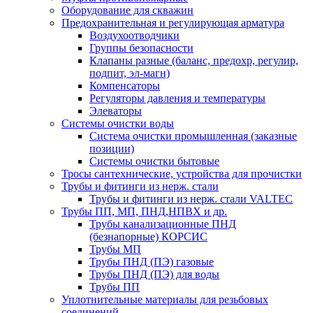
Оборудование для скважин
Предохранительная и регулирующая арматура
Воздухоотводчики
Группы безопасности
Клапаны разные (баланс, предохр, регулир,
подпит, эл-магн)
Компенсаторы
Регуляторы давления и температуры
Элеваторы
Системы очистки воды
Система очистки промышленная (заказные
позиции)
Системы очистки бытовые
Тросы сантехнические, устройства для прочистки
Трубы и фитинги из нерж. стали
Трубы и фитинги из нерж. стали VALTEC
Трубы ПП, МП, ПНД,НПВХ и др.
Трубы канализационные ПНД
(безнапорные) КОРСИС
Трубы МП
Трубы ПНД (ПЭ) газовые
Трубы ПНД (ПЭ) для воды
Трубы ПП
Уплотнительные материалы для резьбовых
соединений