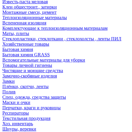
Известь,паста меловая
Клеи общестроит., затирки
Монтажные смеси, цемент
Теплоизоляционные материалы
Вспененная изоляция
Комплектующие к теплоизоляционным материалам
Маты, плиты
Стеклопластики, стеклоткани , стеклохолсты , ленты ПИЛ
Хозяйственные товары
Бытовая химия
Бытовая химия GRASS
Вспомогательные материалы для уборки
Товары личной гигиены
Чистящие и моющие средства
Замочно-скобяные изделия
Замки
Плёнки, скотчи, ленты
Полив
Спец. одежда, средства защиты
Маски и очки
Перчатки, краги и руковицы
Респираторы
Текстильная продукция
Хоз. инвентарь
Шнуры, веревки