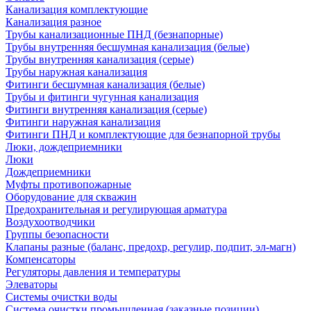
Канализация комплектующие
Канализация разное
Трубы канализационные ПНД (безнапорные)
Трубы внутренняя бесшумная канализация (белые)
Трубы внутренняя канализация (серые)
Трубы наружная канализация
Фитинги бесшумная канализация (белые)
Трубы и фитинги чугунная канализация
Фитинги внутренняя канализация (серые)
Фитинги наружная канализация
Фитинги ПНД и комплектующие для безнапорной трубы
Люки, дождеприемники
Люки
Дождеприемники
Муфты противопожарные
Оборудование для скважин
Предохранительная и регулирующая арматура
Воздухоотводчики
Группы безопасности
Клапаны разные (баланс, предохр, регулир, подпит, эл-магн)
Компенсаторы
Регуляторы давления и температуры
Элеваторы
Системы очистки воды
Система очистки промышленная (заказные позиции)