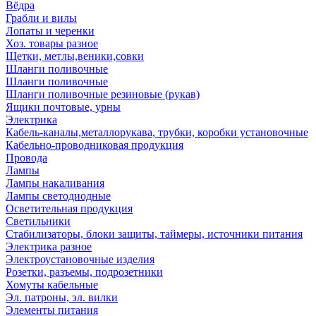
Вёдра
Грабли и вилы
Лопаты и черенки
Хоз. товары разное
Щетки, метлы,веники,совки
Шланги поливочные
Шланги поливочные
Шланги поливочные резиновые (рукав)
Ящики почтовые, урны
Электрика
Кабель-каналы,металлорукава, трубки, коробки установочные
Кабельно-проводниковая продукция
Провода
Лампы
Лампы накаливания
Лампы светодиодные
Осветительная продукция
Светильники
Стабилизаторы, блоки защиты, таймеры, источники питания
Электрика разное
Электроустановочные изделия
Розетки, разъемы, подрозетники
Хомуты кабельные
Эл. патроны, эл. вилки
Элементы питания