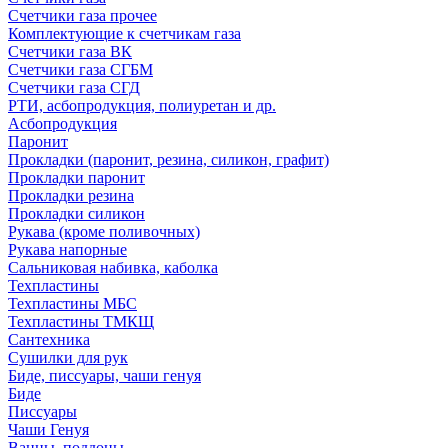
Счетчики газа прочее
Комплектующие к счетчикам газа
Счетчики газа ВК
Счетчики газа СГБМ
Счетчики газа СГД
РТИ, асбопродукция, полиуретан и др.
Асбопродукция
Паронит
Прокладки (паронит, резина, силикон, графит)
Прокладки паронит
Прокладки резина
Прокладки силикон
Рукава (кроме поливочных)
Рукава напорные
Сальниковая набивка, каболка
Техпластины
Техпластины МБС
Техпластины ТМКЩ
Сантехника
Сушилки для рук
Биде, писсуары, чаши генуя
Биде
Писсуары
Чаши Генуя
Ванны, поддоны