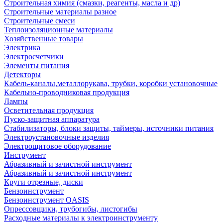
Строительная химия (смазки, реагенты, масла и др)
Строительные материалы разное
Строительные смеси
Теплоизоляционные материалы
Хозяйственные товары
Электрика
Электросчетчики
Элементы питания
Детекторы
Кабель-каналы,металлорукава, трубки, коробки установочные
Кабельно-проводниковая продукция
Лампы
Осветительная продукция
Пуско-защитная аппаратура
Стабилизаторы, блоки защиты, таймеры, источники питания
Электроустановочные изделия
Электрощитовое оборудование
Инструмент
Абразивный и зачистной инструмент
Абразивный и зачистной инструмент
Круги отрезные, диски
Бензоинструмент
Бензоинструмент OASIS
Опрессовщики, трубогибы, листогибы
Расходные материалы к электроинструменту