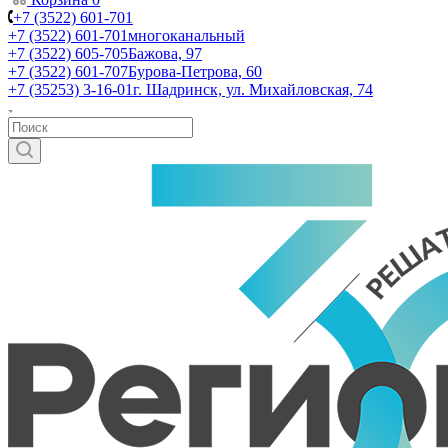
+7 (3522) 601-701
+7 (3522) 601-701
многоканальный
+7 (3522) 605-705
Бажова, 97
+7 (3522) 601-707
Бурова-Петрова, 60
+7 (35253) 3-16-01
г. Шадринск, ул. Михайловская, 74