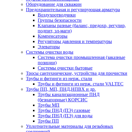
Оборудование для скважин
Предохранительная и регулирующая арматура
Воздухоотводчики
Группы безопасности
Клапаны разные (баланс, предохр, регулир,
подпит, эл-магн)
Компенсаторы
Регуляторы давления и температуры
Элеваторы
Системы очистки воды
Система очистки промышленная (заказные
позиции)
Системы очистки бытовые
Тросы сантехнические, устройства для прочистки
Трубы и фитинги из нерж. стали
Трубы и фитинги из нерж. стали VALTEC
Трубы ПП, МП, ПНД,НПВХ и др.
Трубы канализационные ПНД
(безнапорные) КОРСИС
Трубы МП
Трубы ПНД (ПЭ) газовые
Трубы ПНД (ПЭ) для воды
Трубы ПП
Уплотнительные материалы для резьбовых
соединений