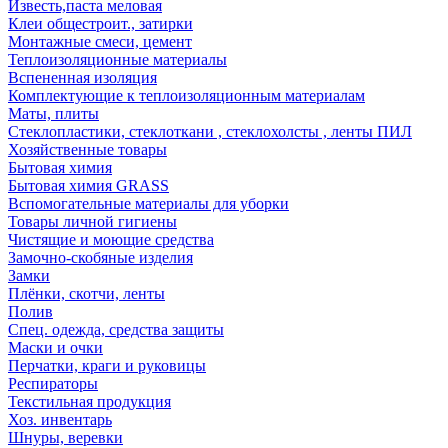
Известь,паста меловая
Клеи общестроит., затирки
Монтажные смеси, цемент
Теплоизоляционные материалы
Вспененная изоляция
Комплектующие к теплоизоляционным материалам
Маты, плиты
Стеклопластики, стеклоткани , стеклохолсты , ленты ПИЛ
Хозяйственные товары
Бытовая химия
Бытовая химия GRASS
Вспомогательные материалы для уборки
Товары личной гигиены
Чистящие и моющие средства
Замочно-скобяные изделия
Замки
Плёнки, скотчи, ленты
Полив
Спец. одежда, средства защиты
Маски и очки
Перчатки, краги и руковицы
Респираторы
Текстильная продукция
Хоз. инвентарь
Шнуры, веревки