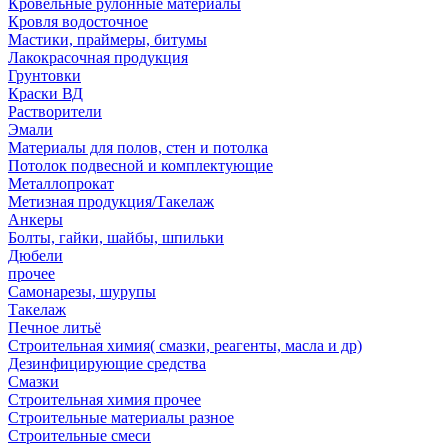
Кровельные рулонные материалы
Кровля водосточное
Мастики, праймеры, битумы
Лакокрасочная продукция
Грунтовки
Краски ВД
Растворители
Эмали
Материалы для полов, стен и потолка
Потолок подвесной и комплектующие
Металлопрокат
Метизная продукция/Такелаж
Анкеры
Болты, гайки, шайбы, шпильки
Дюбели
прочее
Самонарезы, шурупы
Такелаж
Печное литьё
Строительная химия( смазки, реагенты, масла и др)
Дезинфицирующие средства
Смазки
Строительная химия прочее
Строительные материалы разное
Строительные смеси