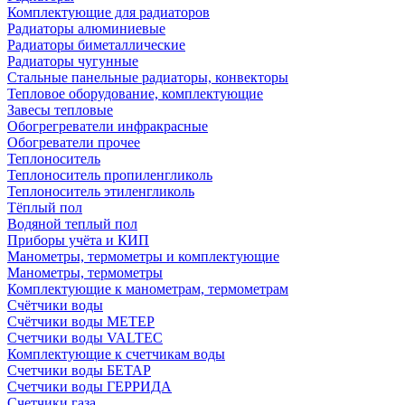
Комплектующие для радиаторов
Радиаторы алюминиевые
Радиаторы биметаллические
Радиаторы чугунные
Стальные панельные радиаторы, конвекторы
Тепловое оборудование, комплектующие
Завесы тепловые
Обогрегреватели инфракрасные
Обогреватели прочее
Теплоноситель
Теплоноситель пропиленгликоль
Теплоноситель этиленгликоль
Тёплый пол
Водяной теплый пол
Приборы учёта и КИП
Манометры, термометры и комплектующие
Манометры, термометры
Комплектующие к манометрам, термометрам
Счётчики воды
Счётчики воды МЕТЕР
Счетчики воды VALTEC
Комплектующие к счетчикам воды
Счетчики воды БЕТАР
Счетчики воды ГЕРРИДА
Счетчики газа