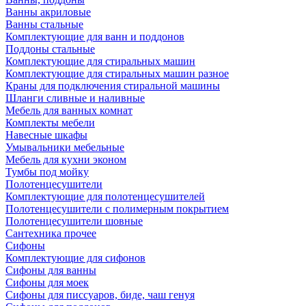
Ванны акриловые
Ванны стальные
Комплектующие для ванн и поддонов
Поддоны стальные
Комплектующие для стиральных машин
Комплектующие для стиральных машин разное
Краны для подключения стиральной машины
Шланги сливные и наливные
Мебель для ванных комнат
Комплекты мебели
Навесные шкафы
Умывальники мебельные
Мебель для кухни эконом
Тумбы под мойку
Полотенцесушители
Комплектующие для полотенцесушителей
Полотенцесушители с полимерным покрытием
Полотенцесушители шовные
Сантехника прочее
Сифоны
Комплектующие для сифонов
Сифоны для ванны
Сифоны для моек
Сифоны для писсуаров, биде, чаш генуя