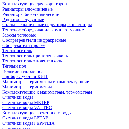
Комплектующие для радиаторов
Радиаторы алюминиевые
Радиаторы биметаллические
Радиаторы чугунные
Стальные панельные радиаторы, конвекторы
Тепловое оборудование, комплектующие
Завесы тепловые
Обогрегреватели инфракрасные
Обогреватели прочее
Теплоноситель
Теплоноситель пропиленгликоль
Теплоноситель этиленгликоль
Тёплый пол
Водяной теплый пол
Приборы учёта и КИП
Манометры, термометры и комплектующие
Манометры, термометры
Комплектующие к манометрам, термометрам
Счётчики воды
Счётчики воды МЕТЕР
Счетчики воды VALTEC
Комплектующие к счетчикам воды
Счетчики воды БЕТАР
Счетчики воды ГЕРРИДА
Счетчики газа