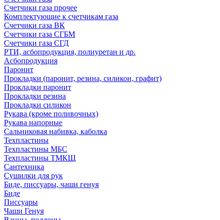
Счетчики газа прочее
Комплектующие к счетчикам газа
Счетчики газа ВК
Счетчики газа СГБМ
Счетчики газа СГД
РТИ, асбопродукция, полиуретан и др.
Асбопродукция
Паронит
Прокладки (паронит, резина, силикон, графит)
Прокладки паронит
Прокладки резина
Прокладки силикон
Рукава (кроме поливочных)
Рукава напорные
Сальниковая набивка, каболка
Техпластины
Техпластины МБС
Техпластины ТМКЩ
Сантехника
Сушилки для рук
Биде, писсуары, чаши генуя
Биде
Писсуары
Чаши Генуя
Ванны, поддоны