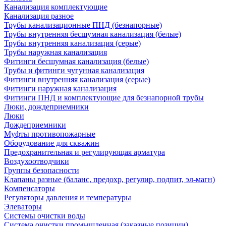
Канализация комплектующие
Канализация разное
Трубы канализационные ПНД (безнапорные)
Трубы внутренняя бесшумная канализация (белые)
Трубы внутренняя канализация (серые)
Трубы наружная канализация
Фитинги бесшумная канализация (белые)
Трубы и фитинги чугунная канализация
Фитинги внутренняя канализация (серые)
Фитинги наружная канализация
Фитинги ПНД и комплектующие для безнапорной трубы
Люки, дождеприемники
Люки
Дождеприемники
Муфты противопожарные
Оборудование для скважин
Предохранительная и регулирующая арматура
Воздухоотводчики
Группы безопасности
Клапаны разные (баланс, предохр, регулир, подпит, эл-магн)
Компенсаторы
Регуляторы давления и температуры
Элеваторы
Системы очистки воды
Система очистки промышленная (заказные позиции)