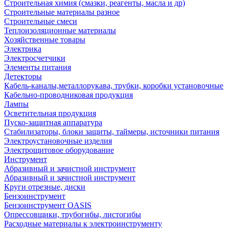
Строительная химия (смазки, реагенты, масла и др)
Строительные материалы разное
Строительные смеси
Теплоизоляционные материалы
Хозяйственные товары
Электрика
Электросчетчики
Элементы питания
Детекторы
Кабель-каналы,металлорукава, трубки, коробки установочные
Кабельно-проводниковая продукция
Лампы
Осветительная продукция
Пуско-защитная аппаратура
Стабилизаторы, блоки защиты, таймеры, источники питания
Электроустановочные изделия
Электрощитовое оборудование
Инструмент
Абразивный и зачистной инструмент
Абразивный и зачистной инструмент
Круги отрезные, диски
Бензоинструмент
Бензоинструмент OASIS
Опрессовщики, трубогибы, листогибы
Расходные материалы к электроинструменту