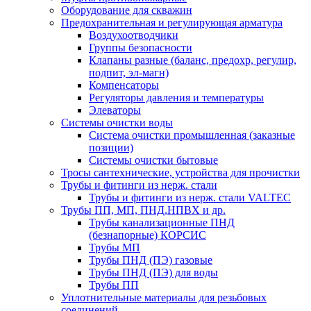
Оборудование для скважин
Предохранительная и регулирующая арматура
Воздухоотводчики
Группы безопасности
Клапаны разные (баланс, предохр, регулир,
подпит, эл-магн)
Компенсаторы
Регуляторы давления и температуры
Элеваторы
Системы очистки воды
Система очистки промышленная (заказные
позиции)
Системы очистки бытовые
Тросы сантехнические, устройства для прочистки
Трубы и фитинги из нерж. стали
Трубы и фитинги из нерж. стали VALTEC
Трубы ПП, МП, ПНД,НПВХ и др.
Трубы канализационные ПНД
(безнапорные) КОРСИС
Трубы МП
Трубы ПНД (ПЭ) газовые
Трубы ПНД (ПЭ) для воды
Трубы ПП
Уплотнительные материалы для резьбовых
соединений