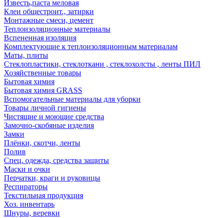
Известь,паста меловая
Клеи общестроит., затирки
Монтажные смеси, цемент
Теплоизоляционные материалы
Вспененная изоляция
Комплектующие к теплоизоляционным материалам
Маты, плиты
Стеклопластики, стеклоткани , стеклохолсты , ленты ПИЛ
Хозяйственные товары
Бытовая химия
Бытовая химия GRASS
Вспомогательные материалы для уборки
Товары личной гигиены
Чистящие и моющие средства
Замочно-скобяные изделия
Замки
Плёнки, скотчи, ленты
Полив
Спец. одежда, средства защиты
Маски и очки
Перчатки, краги и руковицы
Респираторы
Текстильная продукция
Хоз. инвентарь
Шнуры, веревки