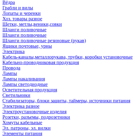
Вёдра
Грабли и вилы
Лопаты и черенки
Хоз. товары разное
Щетки, метлы,веники,совки
Шланги поливочные
Шланги поливочные
Шланги поливочные резиновые (рукав)
Ящики почтовые, урны
Электрика
Кабель-каналы,металлорукава, трубки, коробки установочные
Кабельно-проводниковая продукция
Провода
Лампы
Лампы накаливания
Лампы светодиодные
Осветительная продукция
Светильники
Стабилизаторы, блоки защиты, таймеры, источники питания
Электрика разное
Электроустановочные изделия
Розетки, разъемы, подрозетники
Хомуты кабельные
Эл. патроны, эл. вилки
Элементы питания