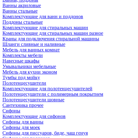
Ванны акриловые
Ванны стальные
Комплектующие для ванн и поддонов
Поддоны стальные
Комплектующие для стиральных машин
Комплектующие для стиральных машин разное
Краны для подключения стиральной машины
Шланги сливные и наливные
Мебель для ванных комнат
Комплекты мебели
Навесные шкафы
Умывальники мебельные
Мебель для кухни эконом
Тумбы под мойку
Полотенцесушители
Комплектующие для полотенцесушителей
Полотенцесушители с полимерным покрытием
Полотенцесушители шовные
Сантехника прочее
Сифоны
Комплектующие для сифонов
Сифоны для ванны
Сифоны для моек
Сифоны для писсуаров, биде, чаш генуя