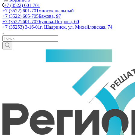
+7 (3522) 601-701
+7 (3522) 601-701
многоканальный
+7 (3522) 605-705
Бажова, 97
+7 (3522) 601-707
Бурова-Петрова, 60
+7 (35253) 3-16-01
г. Шадринск, ул. Михайловская, 74