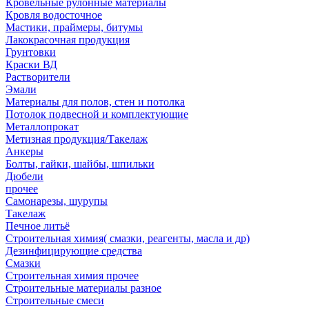
Кровельные рулонные материалы
Кровля водосточное
Мастики, праймеры, битумы
Лакокрасочная продукция
Грунтовки
Краски ВД
Растворители
Эмали
Материалы для полов, стен и потолка
Потолок подвесной и комплектующие
Металлопрокат
Метизная продукция/Такелаж
Анкеры
Болты, гайки, шайбы, шпильки
Дюбели
прочее
Самонарезы, шурупы
Такелаж
Печное литьё
Строительная химия( смазки, реагенты, масла и др)
Дезинфицирующие средства
Смазки
Строительная химия прочее
Строительные материалы разное
Строительные смеси