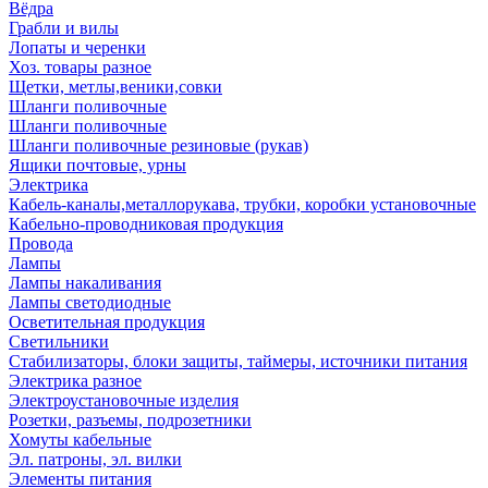
Вёдра
Грабли и вилы
Лопаты и черенки
Хоз. товары разное
Щетки, метлы,веники,совки
Шланги поливочные
Шланги поливочные
Шланги поливочные резиновые (рукав)
Ящики почтовые, урны
Электрика
Кабель-каналы,металлорукава, трубки, коробки установочные
Кабельно-проводниковая продукция
Провода
Лампы
Лампы накаливания
Лампы светодиодные
Осветительная продукция
Светильники
Стабилизаторы, блоки защиты, таймеры, источники питания
Электрика разное
Электроустановочные изделия
Розетки, разъемы, подрозетники
Хомуты кабельные
Эл. патроны, эл. вилки
Элементы питания