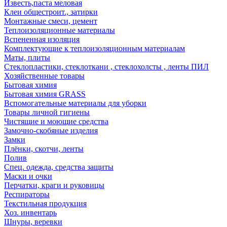
Известь,паста меловая
Клеи общестроит., затирки
Монтажные смеси, цемент
Теплоизоляционные материалы
Вспененная изоляция
Комплектующие к теплоизоляционным материалам
Маты, плиты
Стеклопластики, стеклоткани , стеклохолсты , ленты ПИЛ
Хозяйственные товары
Бытовая химия
Бытовая химия GRASS
Вспомогательные материалы для уборки
Товары личной гигиены
Чистящие и моющие средства
Замочно-скобяные изделия
Замки
Плёнки, скотчи, ленты
Полив
Спец. одежда, средства защиты
Маски и очки
Перчатки, краги и руковицы
Респираторы
Текстильная продукция
Хоз. инвентарь
Шнуры, веревки