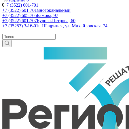
+7 (3522) 601-701
+7 (3522) 601-701
многоканальный
+7 (3522) 605-705
Бажова, 97
+7 (3522) 601-707
Бурова-Петрова, 60
+7 (35253) 3-16-01
г. Шадринск, ул. Михайловская, 74