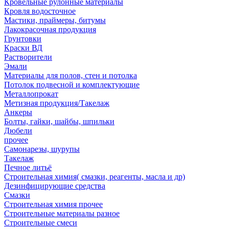
Кровельные рулонные материалы
Кровля водосточное
Мастики, праймеры, битумы
Лакокрасочная продукция
Грунтовки
Краски ВД
Растворители
Эмали
Материалы для полов, стен и потолка
Потолок подвесной и комплектующие
Металлопрокат
Метизная продукция/Такелаж
Анкеры
Болты, гайки, шайбы, шпильки
Дюбели
прочее
Самонарезы, шурупы
Такелаж
Печное литьё
Строительная химия( смазки, реагенты, масла и др)
Дезинфицирующие средства
Смазки
Строительная химия прочее
Строительные материалы разное
Строительные смеси