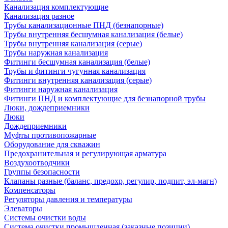
Канализация комплектующие
Канализация разное
Трубы канализационные ПНД (безнапорные)
Трубы внутренняя бесшумная канализация (белые)
Трубы внутренняя канализация (серые)
Трубы наружная канализация
Фитинги бесшумная канализация (белые)
Трубы и фитинги чугунная канализация
Фитинги внутренняя канализация (серые)
Фитинги наружная канализация
Фитинги ПНД и комплектующие для безнапорной трубы
Люки, дождеприемники
Люки
Дождеприемники
Муфты противопожарные
Оборудование для скважин
Предохранительная и регулирующая арматура
Воздухоотводчики
Группы безопасности
Клапаны разные (баланс, предохр, регулир, подпит, эл-магн)
Компенсаторы
Регуляторы давления и температуры
Элеваторы
Системы очистки воды
Система очистки промышленная (заказные позиции)