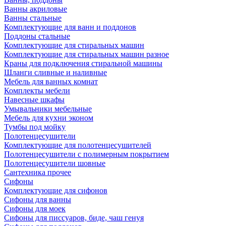
Ванны акриловые
Ванны стальные
Комплектующие для ванн и поддонов
Поддоны стальные
Комплектующие для стиральных машин
Комплектующие для стиральных машин разное
Краны для подключения стиральной машины
Шланги сливные и наливные
Мебель для ванных комнат
Комплекты мебели
Навесные шкафы
Умывальники мебельные
Мебель для кухни эконом
Тумбы под мойку
Полотенцесушители
Комплектующие для полотенцесушителей
Полотенцесушители с полимерным покрытием
Полотенцесушители шовные
Сантехника прочее
Сифоны
Комплектующие для сифонов
Сифоны для ванны
Сифоны для моек
Сифоны для писсуаров, биде, чаш генуя