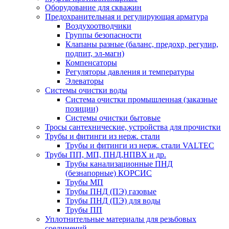
Оборудование для скважин
Предохранительная и регулирующая арматура
Воздухоотводчики
Группы безопасности
Клапаны разные (баланс, предохр, регулир,
подпит, эл-магн)
Компенсаторы
Регуляторы давления и температуры
Элеваторы
Системы очистки воды
Система очистки промышленная (заказные
позиции)
Системы очистки бытовые
Тросы сантехнические, устройства для прочистки
Трубы и фитинги из нерж. стали
Трубы и фитинги из нерж. стали VALTEC
Трубы ПП, МП, ПНД,НПВХ и др.
Трубы канализационные ПНД
(безнапорные) КОРСИС
Трубы МП
Трубы ПНД (ПЭ) газовые
Трубы ПНД (ПЭ) для воды
Трубы ПП
Уплотнительные материалы для резьбовых
соединений