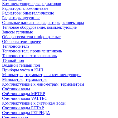
Комплектующие для радиаторов
Радиаторы алюминиевые
Радиаторы биметаллические
Радиаторы чугунные
Стальные панельные радиаторы, конвекторы
Тепловое оборудование, комплектующие
Завесы тепловые
Обогрегреватели инфракрасные
Обогреватели прочее
Теплоноситель
Теплоноситель пропиленгликоль
Теплоноситель этиленгликоль
Тёплый пол
Водяной теплый пол
Приборы учёта и КИП
Манометры, термометры и комплектующие
Манометры, термометры
Комплектующие к манометрам, термометрам
Счётчики воды
Счётчики воды МЕТЕР
Счетчики воды VALTEC
Комплектующие к счетчикам воды
Счетчики воды БЕТАР
Счетчики воды ГЕРРИДА
Счетчики газа