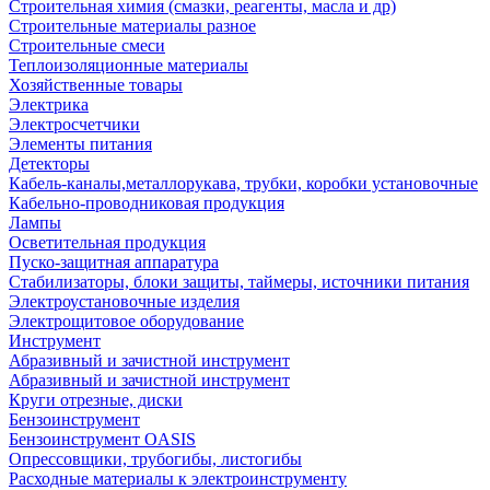
Строительная химия (смазки, реагенты, масла и др)
Строительные материалы разное
Строительные смеси
Теплоизоляционные материалы
Хозяйственные товары
Электрика
Электросчетчики
Элементы питания
Детекторы
Кабель-каналы,металлорукава, трубки, коробки установочные
Кабельно-проводниковая продукция
Лампы
Осветительная продукция
Пуско-защитная аппаратура
Стабилизаторы, блоки защиты, таймеры, источники питания
Электроустановочные изделия
Электрощитовое оборудование
Инструмент
Абразивный и зачистной инструмент
Абразивный и зачистной инструмент
Круги отрезные, диски
Бензоинструмент
Бензоинструмент OASIS
Опрессовщики, трубогибы, листогибы
Расходные материалы к электроинструменту