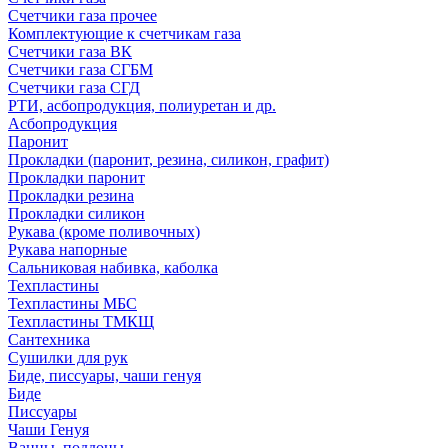
Счетчики газа прочее
Комплектующие к счетчикам газа
Счетчики газа ВК
Счетчики газа СГБМ
Счетчики газа СГД
РТИ, асбопродукция, полиуретан и др.
Асбопродукция
Паронит
Прокладки (паронит, резина, силикон, графит)
Прокладки паронит
Прокладки резина
Прокладки силикон
Рукава (кроме поливочных)
Рукава напорные
Сальниковая набивка, каболка
Техпластины
Техпластины МБС
Техпластины ТМКЩ
Сантехника
Сушилки для рук
Биде, писсуары, чаши генуя
Биде
Писсуары
Чаши Генуя
Ванны, поддоны