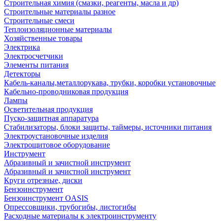
Строительная химия (смазки, реагенты, масла и др)
Строительные материалы разное
Строительные смеси
Теплоизоляционные материалы
Хозяйственные товары
Электрика
Электросчетчики
Элементы питания
Детекторы
Кабель-каналы,металлорукава, трубки, коробки установочные
Кабельно-проводниковая продукция
Лампы
Осветительная продукция
Пуско-защитная аппаратура
Стабилизаторы, блоки защиты, таймеры, источники питания
Электроустановочные изделия
Электрощитовое оборудование
Инструмент
Абразивный и зачистной инструмент
Абразивный и зачистной инструмент
Круги отрезные, диски
Бензоинструмент
Бензоинструмент OASIS
Опрессовщики, трубогибы, листогибы
Расходные материалы к электроинструменту