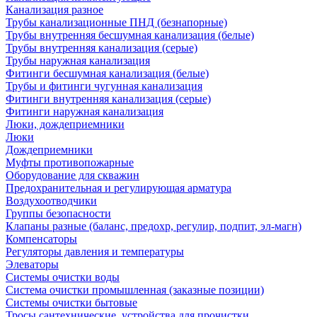
Канализация разное
Трубы канализационные ПНД (безнапорные)
Трубы внутренняя бесшумная канализация (белые)
Трубы внутренняя канализация (серые)
Трубы наружная канализация
Фитинги бесшумная канализация (белые)
Трубы и фитинги чугунная канализация
Фитинги внутренняя канализация (серые)
Фитинги наружная канализация
Люки, дождеприемники
Люки
Дождеприемники
Муфты противопожарные
Оборудование для скважин
Предохранительная и регулирующая арматура
Воздухоотводчики
Группы безопасности
Клапаны разные (баланс, предохр, регулир, подпит, эл-магн)
Компенсаторы
Регуляторы давления и температуры
Элеваторы
Системы очистки воды
Система очистки промышленная (заказные позиции)
Системы очистки бытовые
Тросы сантехнические, устройства для прочистки