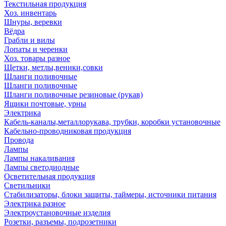
Текстильная продукция
Хоз. инвентарь
Шнуры, веревки
Вёдра
Грабли и вилы
Лопаты и черенки
Хоз. товары разное
Щетки, метлы,веники,совки
Шланги поливочные
Шланги поливочные
Шланги поливочные резиновые (рукав)
Ящики почтовые, урны
Электрика
Кабель-каналы,металлорукава, трубки, коробки установочные
Кабельно-проводниковая продукция
Провода
Лампы
Лампы накаливания
Лампы светодиодные
Осветительная продукция
Светильники
Стабилизаторы, блоки защиты, таймеры, источники питания
Электрика разное
Электроустановочные изделия
Розетки, разъемы, подрозетники