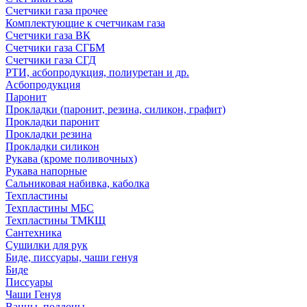
Счетчики газа прочее
Комплектующие к счетчикам газа
Счетчики газа ВК
Счетчики газа СГБМ
Счетчики газа СГД
РТИ, асбопродукция, полиуретан и др.
Асбопродукция
Паронит
Прокладки (паронит, резина, силикон, графит)
Прокладки паронит
Прокладки резина
Прокладки силикон
Рукава (кроме поливочных)
Рукава напорные
Сальниковая набивка, каболка
Техпластины
Техпластины МБС
Техпластины ТМКЩ
Сантехника
Сушилки для рук
Биде, писсуары, чаши генуя
Биде
Писсуары
Чаши Генуя
Ванны, поддоны