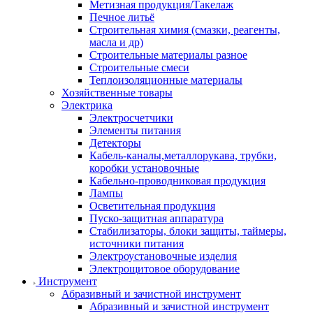
Метизная продукция/Такелаж
Печное литьё
Строительная химия (смазки, реагенты,
масла и др)
Строительные материалы разное
Строительные смеси
Теплоизоляционные материалы
Хозяйственные товары
Электрика
Электросчетчики
Элементы питания
Детекторы
Кабель-каналы,металлорукава, трубки,
коробки установочные
Кабельно-проводниковая продукция
Лампы
Осветительная продукция
Пуско-защитная аппаратура
Стабилизаторы, блоки защиты, таймеры,
источники питания
Электроустановочные изделия
Электрощитовое оборудование
Инструмент
Абразивный и зачистной инструмент
Абразивный и зачистной инструмент