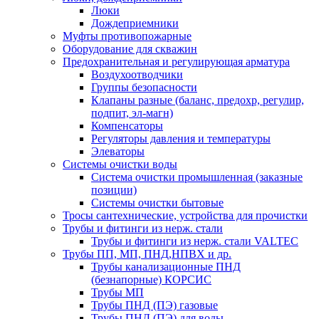
Люки
Дождеприемники
Муфты противопожарные
Оборудование для скважин
Предохранительная и регулирующая арматура
Воздухоотводчики
Группы безопасности
Клапаны разные (баланс, предохр, регулир,
подпит, эл-магн)
Компенсаторы
Регуляторы давления и температуры
Элеваторы
Системы очистки воды
Система очистки промышленная (заказные
позиции)
Системы очистки бытовые
Тросы сантехнические, устройства для прочистки
Трубы и фитинги из нерж. стали
Трубы и фитинги из нерж. стали VALTEC
Трубы ПП, МП, ПНД,НПВХ и др.
Трубы канализационные ПНД
(безнапорные) КОРСИС
Трубы МП
Трубы ПНД (ПЭ) газовые
Трубы ПНД (ПЭ) для воды