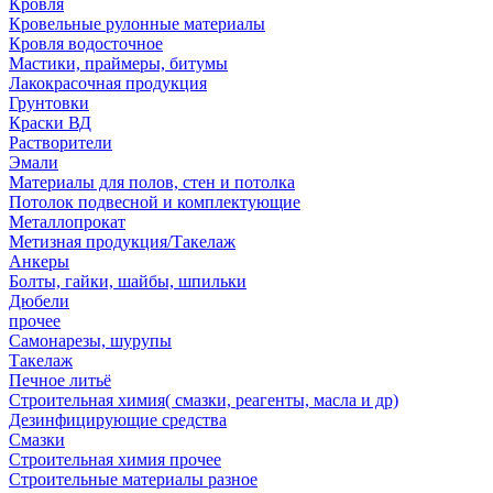
Кровля
Кровельные рулонные материалы
Кровля водосточное
Мастики, праймеры, битумы
Лакокрасочная продукция
Грунтовки
Краски ВД
Растворители
Эмали
Материалы для полов, стен и потолка
Потолок подвесной и комплектующие
Металлопрокат
Метизная продукция/Такелаж
Анкеры
Болты, гайки, шайбы, шпильки
Дюбели
прочее
Самонарезы, шурупы
Такелаж
Печное литьё
Строительная химия( смазки, реагенты, масла и др)
Дезинфицирующие средства
Смазки
Строительная химия прочее
Строительные материалы разное