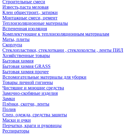
Строительные смеси
Известь,паста меловая
Клеи общестроит., затирки
Монтажные смеси, цемент
Теплоизоляционные материалы
Вспененная изоляция
Комплектующие к теплоизоляционным материалам
Маты, плиты
Скорлупа
Стеклопластики, стеклоткани , стеклохолсты , ленты ПИЛ
Хозяйственные товары
Бытовая химия
Бытовая химия GRASS
Бытовая химия прочее
Вспомогательные материалы для уборки
Товары личной гигиены
Чистящие и моющие средства
Замочно-скобяные изделия
Замки
Плёнки, скотчи, ленты
Полив
Спец. одежда, средства защиты
Маски и очки
Перчатки, краги и руковицы
Респираторы