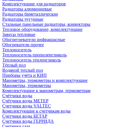
Комплектующие для радиаторов
Радиаторы алюминиевые
Радиаторы биметаллические
Радиаторы чугунные
Стальные панельные радиаторы, конвекторы
Тепловое оборудование, комплектующие
Завесы тепловые
Обогрегреватели инфракрасные
Обогреватели прочее
Теплоноситель
Теплоноситель пропиленгликоль
Теплоноситель этиленгликоль
Тёплый пол
Водяной теплый пол
Приборы учёта и КИП
Манометры, термометры и комплектующие
Манометры, термометры
Комплектующие к манометрам, термометрам
Счётчики воды
Счётчики воды МЕТЕР
Счетчики воды VALTEC
Комплектующие к счетчикам воды
Счетчики воды БЕТАР
Счетчики воды ГЕРРИДА
Счетчики газа