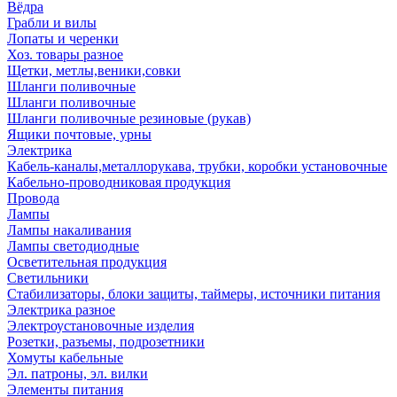
Вёдра
Грабли и вилы
Лопаты и черенки
Хоз. товары разное
Щетки, метлы,веники,совки
Шланги поливочные
Шланги поливочные
Шланги поливочные резиновые (рукав)
Ящики почтовые, урны
Электрика
Кабель-каналы,металлорукава, трубки, коробки установочные
Кабельно-проводниковая продукция
Провода
Лампы
Лампы накаливания
Лампы светодиодные
Осветительная продукция
Светильники
Стабилизаторы, блоки защиты, таймеры, источники питания
Электрика разное
Электроустановочные изделия
Розетки, разъемы, подрозетники
Хомуты кабельные
Эл. патроны, эл. вилки
Элементы питания