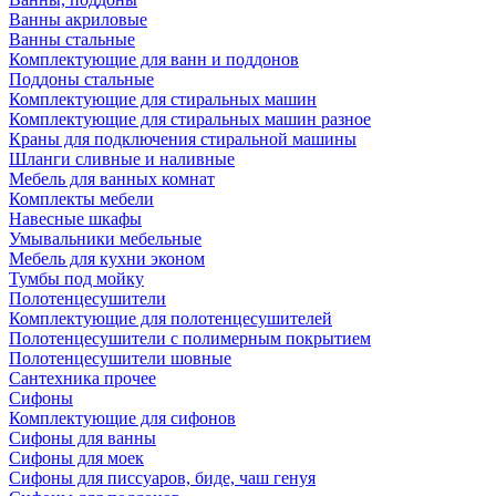
Ванны акриловые
Ванны стальные
Комплектующие для ванн и поддонов
Поддоны стальные
Комплектующие для стиральных машин
Комплектующие для стиральных машин разное
Краны для подключения стиральной машины
Шланги сливные и наливные
Мебель для ванных комнат
Комплекты мебели
Навесные шкафы
Умывальники мебельные
Мебель для кухни эконом
Тумбы под мойку
Полотенцесушители
Комплектующие для полотенцесушителей
Полотенцесушители с полимерным покрытием
Полотенцесушители шовные
Сантехника прочее
Сифоны
Комплектующие для сифонов
Сифоны для ванны
Сифоны для моек
Сифоны для писсуаров, биде, чаш генуя