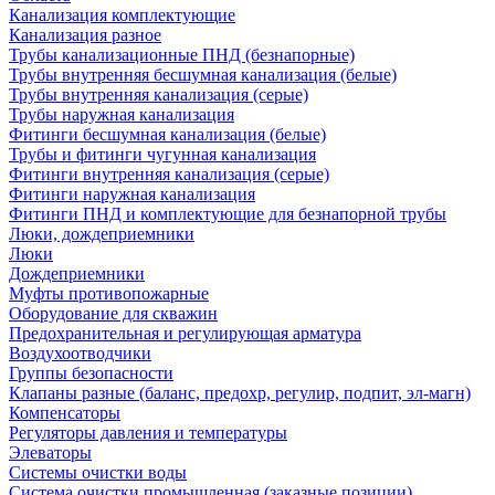
Канализация комплектующие
Канализация разное
Трубы канализационные ПНД (безнапорные)
Трубы внутренняя бесшумная канализация (белые)
Трубы внутренняя канализация (серые)
Трубы наружная канализация
Фитинги бесшумная канализация (белые)
Трубы и фитинги чугунная канализация
Фитинги внутренняя канализация (серые)
Фитинги наружная канализация
Фитинги ПНД и комплектующие для безнапорной трубы
Люки, дождеприемники
Люки
Дождеприемники
Муфты противопожарные
Оборудование для скважин
Предохранительная и регулирующая арматура
Воздухоотводчики
Группы безопасности
Клапаны разные (баланс, предохр, регулир, подпит, эл-магн)
Компенсаторы
Регуляторы давления и температуры
Элеваторы
Системы очистки воды
Система очистки промышленная (заказные позиции)