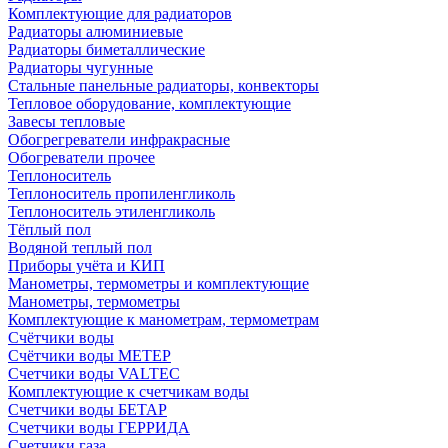
Комплектующие для радиаторов
Радиаторы алюминиевые
Радиаторы биметаллические
Радиаторы чугунные
Стальные панельные радиаторы, конвекторы
Тепловое оборудование, комплектующие
Завесы тепловые
Обогрегреватели инфракрасные
Обогреватели прочее
Теплоноситель
Теплоноситель пропиленгликоль
Теплоноситель этиленгликоль
Тёплый пол
Водяной теплый пол
Приборы учёта и КИП
Манометры, термометры и комплектующие
Манометры, термометры
Комплектующие к манометрам, термометрам
Счётчики воды
Счётчики воды МЕТЕР
Счетчики воды VALTEC
Комплектующие к счетчикам воды
Счетчики воды БЕТАР
Счетчики воды ГЕРРИДА
Счетчики газа