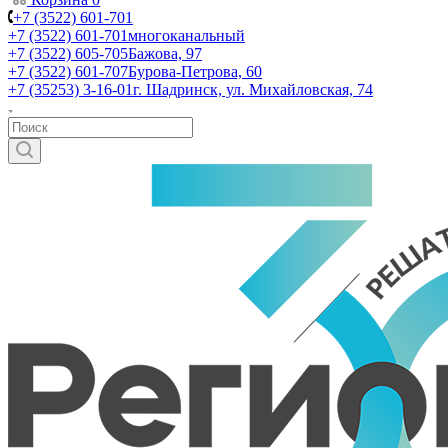
+7 (3522) 601-701
+7 (3522) 601-701
многоканальный
+7 (3522) 605-705
Бажова, 97
+7 (3522) 601-707
Бурова-Петрова, 60
+7 (35253) 3-16-01
г. Шадринск, ул. Михайловская, 74