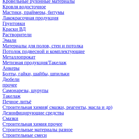
Кровельные рулонные материалы
Кровля водосточное
Мастики, праймеры, битумы
Лакокрасочная продукция
Грунтовки
Краски ВД
Растворители
Эмали
Материалы для полов, стен и потолка
Потолок подвесной и комплектующие
Металлопрокат
Метизная продукция/Такелаж
Анкеры
Болты, гайки, шайбы, шпильки
Дюбели
прочее
Самонарезы, шурупы
Такелаж
Печное литьё
Строительная химия( смазки, реагенты, масла и др)
Дезинфицирующие средства
Смазки
Строительная химия прочее
Строительные материалы разное
Строительные смеси