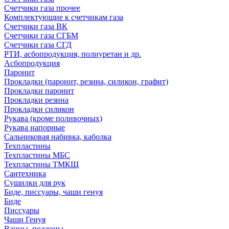
Счетчики газа прочее
Комплектующие к счетчикам газа
Счетчики газа ВК
Счетчики газа СГБМ
Счетчики газа СГД
РТИ, асбопродукция, полиуретан и др.
Асбопродукция
Паронит
Прокладки (паронит, резина, силикон, графит)
Прокладки паронит
Прокладки резина
Прокладки силикон
Рукава (кроме поливочных)
Рукава напорные
Сальниковая набивка, каболка
Техпластины
Техпластины МБС
Техпластины ТМКЩ
Сантехника
Сушилки для рук
Биде, писсуары, чаши генуя
Биде
Писсуары
Чаши Генуя
Ванны, поддоны