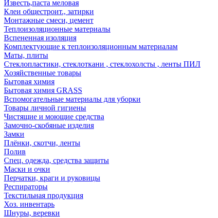
Известь,паста меловая
Клеи общестроит., затирки
Монтажные смеси, цемент
Теплоизоляционные материалы
Вспененная изоляция
Комплектующие к теплоизоляционным материалам
Маты, плиты
Стеклопластики, стеклоткани , стеклохолсты , ленты ПИЛ
Хозяйственные товары
Бытовая химия
Бытовая химия GRASS
Вспомогательные материалы для уборки
Товары личной гигиены
Чистящие и моющие средства
Замочно-скобяные изделия
Замки
Плёнки, скотчи, ленты
Полив
Спец. одежда, средства защиты
Маски и очки
Перчатки, краги и руковицы
Респираторы
Текстильная продукция
Хоз. инвентарь
Шнуры, веревки