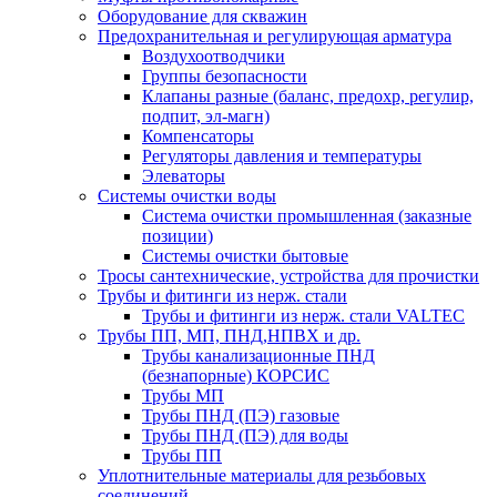
Оборудование для скважин
Предохранительная и регулирующая арматура
Воздухоотводчики
Группы безопасности
Клапаны разные (баланс, предохр, регулир,
подпит, эл-магн)
Компенсаторы
Регуляторы давления и температуры
Элеваторы
Системы очистки воды
Система очистки промышленная (заказные
позиции)
Системы очистки бытовые
Тросы сантехнические, устройства для прочистки
Трубы и фитинги из нерж. стали
Трубы и фитинги из нерж. стали VALTEC
Трубы ПП, МП, ПНД,НПВХ и др.
Трубы канализационные ПНД
(безнапорные) КОРСИС
Трубы МП
Трубы ПНД (ПЭ) газовые
Трубы ПНД (ПЭ) для воды
Трубы ПП
Уплотнительные материалы для резьбовых
соединений