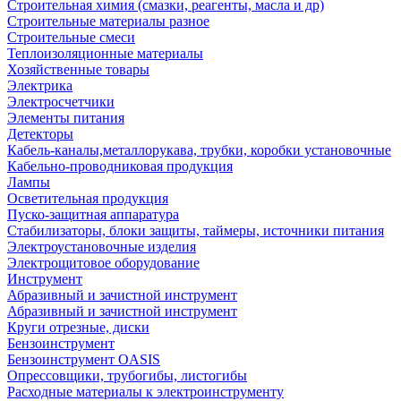
Строительная химия (смазки, реагенты, масла и др)
Строительные материалы разное
Строительные смеси
Теплоизоляционные материалы
Хозяйственные товары
Электрика
Электросчетчики
Элементы питания
Детекторы
Кабель-каналы,металлорукава, трубки, коробки установочные
Кабельно-проводниковая продукция
Лампы
Осветительная продукция
Пуско-защитная аппаратура
Стабилизаторы, блоки защиты, таймеры, источники питания
Электроустановочные изделия
Электрощитовое оборудование
Инструмент
Абразивный и зачистной инструмент
Абразивный и зачистной инструмент
Круги отрезные, диски
Бензоинструмент
Бензоинструмент OASIS
Опрессовщики, трубогибы, листогибы
Расходные материалы к электроинструменту