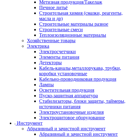
Метизная продукция/Такелаж
Печное литьё
Строительная химия (смазки, реагенты,
масла и др)
Строительные материалы разное
Строительные смеси
Теплоизоляционные материалы
Хозяйственные товары
Электрика
Электросчетчики
Элементы питания
Детекторы
Кабель-каналы,металлорукава, трубки,
коробки установочные
Кабельно-проводниковая продукция
Лампы
Осветительная продукция
Пуско-защитная аппаратура
Стабилизаторы, блоки защиты, таймеры,
источники питания
Электроустановочные изделия
Электрощитовое оборудование
Инструмент
Абразивный и зачистной инструмент
Абразивный и зачистной инструмент