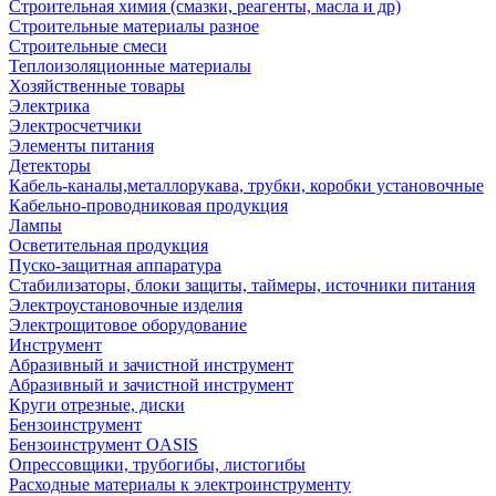
Строительная химия (смазки, реагенты, масла и др)
Строительные материалы разное
Строительные смеси
Теплоизоляционные материалы
Хозяйственные товары
Электрика
Электросчетчики
Элементы питания
Детекторы
Кабель-каналы,металлорукава, трубки, коробки установочные
Кабельно-проводниковая продукция
Лампы
Осветительная продукция
Пуско-защитная аппаратура
Стабилизаторы, блоки защиты, таймеры, источники питания
Электроустановочные изделия
Электрощитовое оборудование
Инструмент
Абразивный и зачистной инструмент
Абразивный и зачистной инструмент
Круги отрезные, диски
Бензоинструмент
Бензоинструмент OASIS
Опрессовщики, трубогибы, листогибы
Расходные материалы к электроинструменту