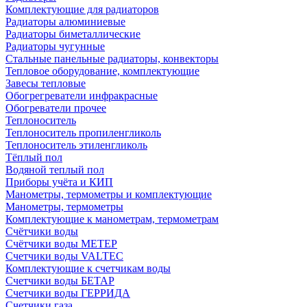
Комплектующие для радиаторов
Радиаторы алюминиевые
Радиаторы биметаллические
Радиаторы чугунные
Стальные панельные радиаторы, конвекторы
Тепловое оборудование, комплектующие
Завесы тепловые
Обогрегреватели инфракрасные
Обогреватели прочее
Теплоноситель
Теплоноситель пропиленгликоль
Теплоноситель этиленгликоль
Тёплый пол
Водяной теплый пол
Приборы учёта и КИП
Манометры, термометры и комплектующие
Манометры, термометры
Комплектующие к манометрам, термометрам
Счётчики воды
Счётчики воды МЕТЕР
Счетчики воды VALTEC
Комплектующие к счетчикам воды
Счетчики воды БЕТАР
Счетчики воды ГЕРРИДА
Счетчики газа