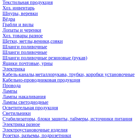
Текстильная продукция
Хоз. инвентарь
Шнуры, веревки
Вёдра
Грабли и вилы
Лопаты и черенки
Хоз. товары разное
Щетки, метлы,веники,совки
Шланги поливочные
Шланги поливочные
Шланги поливочные резиновые (рукав)
Ящики почтовые, урны
Электрика
Кабель-каналы,металлорукава, трубки, коробки установочные
Кабельно-проводниковая продукция
Провода
Лампы
Лампы накаливания
Лампы светодиодные
Осветительная продукция
Светильники
Стабилизаторы, блоки защиты, таймеры, источники питания
Электрика разное
Электроустановочные изделия
Розетки, разъемы, подрозетники