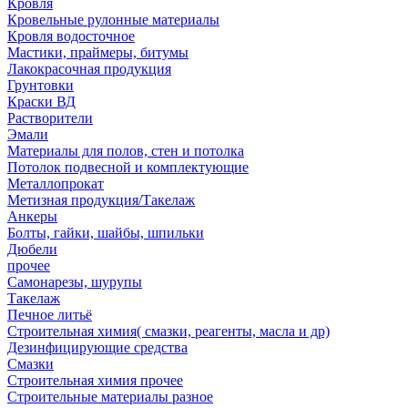
Кровля
Кровельные рулонные материалы
Кровля водосточное
Мастики, праймеры, битумы
Лакокрасочная продукция
Грунтовки
Краски ВД
Растворители
Эмали
Материалы для полов, стен и потолка
Потолок подвесной и комплектующие
Металлопрокат
Метизная продукция/Такелаж
Анкеры
Болты, гайки, шайбы, шпильки
Дюбели
прочее
Самонарезы, шурупы
Такелаж
Печное литьё
Строительная химия( смазки, реагенты, масла и др)
Дезинфицирующие средства
Смазки
Строительная химия прочее
Строительные материалы разное