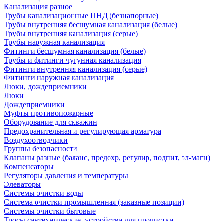
Канализация разное
Трубы канализационные ПНД (безнапорные)
Трубы внутренняя бесшумная канализация (белые)
Трубы внутренняя канализация (серые)
Трубы наружная канализация
Фитинги бесшумная канализация (белые)
Трубы и фитинги чугунная канализация
Фитинги внутренняя канализация (серые)
Фитинги наружная канализация
Люки, дождеприемники
Люки
Дождеприемники
Муфты противопожарные
Оборудование для скважин
Предохранительная и регулирующая арматура
Воздухоотводчики
Группы безопасности
Клапаны разные (баланс, предохр, регулир, подпит, эл-магн)
Компенсаторы
Регуляторы давления и температуры
Элеваторы
Системы очистки воды
Система очистки промышленная (заказные позиции)
Системы очистки бытовые
Тросы сантехнические, устройства для прочистки