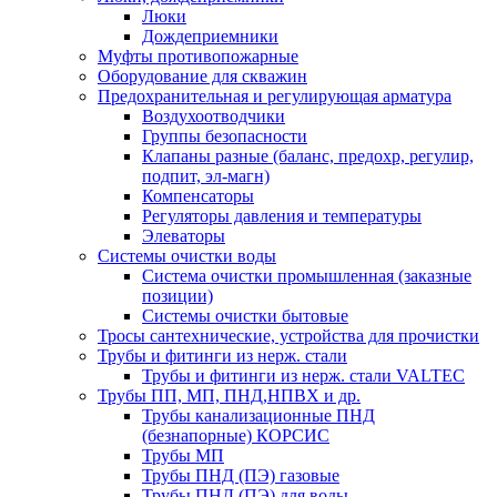
Люки
Дождеприемники
Муфты противопожарные
Оборудование для скважин
Предохранительная и регулирующая арматура
Воздухоотводчики
Группы безопасности
Клапаны разные (баланс, предохр, регулир,
подпит, эл-магн)
Компенсаторы
Регуляторы давления и температуры
Элеваторы
Системы очистки воды
Система очистки промышленная (заказные
позиции)
Системы очистки бытовые
Тросы сантехнические, устройства для прочистки
Трубы и фитинги из нерж. стали
Трубы и фитинги из нерж. стали VALTEC
Трубы ПП, МП, ПНД,НПВХ и др.
Трубы канализационные ПНД
(безнапорные) КОРСИС
Трубы МП
Трубы ПНД (ПЭ) газовые
Трубы ПНД (ПЭ) для воды