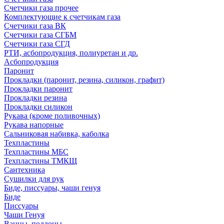
Счетчики газа прочее
Комплектующие к счетчикам газа
Счетчики газа ВК
Счетчики газа СГБМ
Счетчики газа СГД
РТИ, асбопродукция, полиуретан и др.
Асбопродукция
Паронит
Прокладки (паронит, резина, силикон, графит)
Прокладки паронит
Прокладки резина
Прокладки силикон
Рукава (кроме поливочных)
Рукава напорные
Сальниковая набивка, каболка
Техпластины
Техпластины МБС
Техпластины ТМКЩ
Сантехника
Сушилки для рук
Биде, писсуары, чаши генуя
Биде
Писсуары
Чаши Генуя
Ванны, поддоны