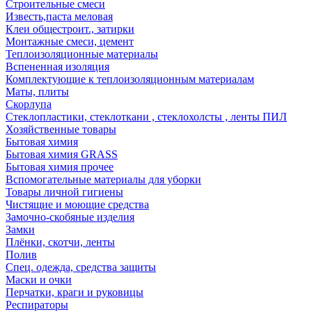
Строительные смеси
Известь,паста меловая
Клеи общестроит., затирки
Монтажные смеси, цемент
Теплоизоляционные материалы
Вспененная изоляция
Комплектующие к теплоизоляционным материалам
Маты, плиты
Скорлупа
Стеклопластики, стеклоткани , стеклохолсты , ленты ПИЛ
Хозяйственные товары
Бытовая химия
Бытовая химия GRASS
Бытовая химия прочее
Вспомогательные материалы для уборки
Товары личной гигиены
Чистящие и моющие средства
Замочно-скобяные изделия
Замки
Плёнки, скотчи, ленты
Полив
Спец. одежда, средства защиты
Маски и очки
Перчатки, краги и руковицы
Респираторы