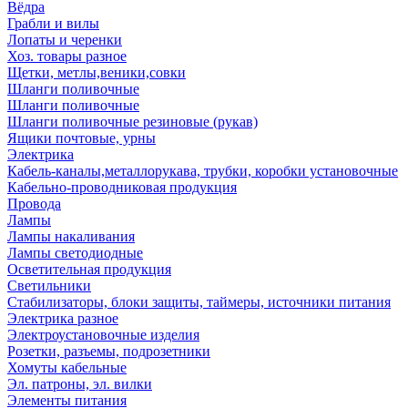
Вёдра
Грабли и вилы
Лопаты и черенки
Хоз. товары разное
Щетки, метлы,веники,совки
Шланги поливочные
Шланги поливочные
Шланги поливочные резиновые (рукав)
Ящики почтовые, урны
Электрика
Кабель-каналы,металлорукава, трубки, коробки установочные
Кабельно-проводниковая продукция
Провода
Лампы
Лампы накаливания
Лампы светодиодные
Осветительная продукция
Светильники
Стабилизаторы, блоки защиты, таймеры, источники питания
Электрика разное
Электроустановочные изделия
Розетки, разъемы, подрозетники
Хомуты кабельные
Эл. патроны, эл. вилки
Элементы питания