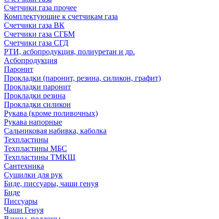
Счетчики газа прочее
Комплектующие к счетчикам газа
Счетчики газа ВК
Счетчики газа СГБМ
Счетчики газа СГД
РТИ, асбопродукция, полиуретан и др.
Асбопродукция
Паронит
Прокладки (паронит, резина, силикон, графит)
Прокладки паронит
Прокладки резина
Прокладки силикон
Рукава (кроме поливочных)
Рукава напорные
Сальниковая набивка, каболка
Техпластины
Техпластины МБС
Техпластины ТМКЩ
Сантехника
Сушилки для рук
Биде, писсуары, чаши генуя
Биде
Писсуары
Чаши Генуя
Ванны, поддоны