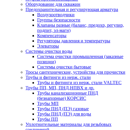
Оборудование для скважин
Предохранительная и регулирующая арматура
Воздухоотводчики
Группы безопасности
Клапаны разные (баланс, предохр, регулир,
подпит, эл-магн)
Компенсаторы
Регуляторы давления и температуры
Элеваторы
Системы очистки воды
Система очистки промышленная (заказные
позиции)
Системы очистки бытовые
Тросы сантехнические, устройства для прочистки
Трубы и фитинги из нерж. стали
Трубы и фитинги из нерж. стали VALTEC
Трубы ПП, МП, ПНД,НПВХ и др.
Трубы канализационные ПНД
(безнапорные) КОРСИС
Трубы МП
Трубы ПНД (ПЭ) газовые
Трубы ПНД (ПЭ) для воды
Трубы ПП
Уплотнительные материалы для резьбовых
соединений