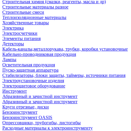
Строительная химия (смазки, реагенты, масла и др)
Строительные материалы разное
Строительные смеси
Теплоизоляционные материалы
Хозяйственные товары
Электрика
Электросчетчики
Элементы питания
Детекторы
Кабель-каналы,металлорукава, трубки, коробки установочные
Кабельно-проводниковая продукция
Лампы
Осветительная продукция
Пуско-защитная аппаратура
Стабилизаторы, блоки защиты, таймеры, источники питания
Электроустановочные изделия
Электрощитовое оборудование
Инструмент
Абразивный и зачистной инструмент
Абразивный и зачистной инструмент
Круги отрезные, диски
Бензоинструмент
Бензоинструмент OASIS
Опрессовщики, трубогибы, листогибы
Расходные материалы к электроинструменту