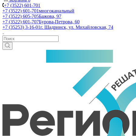
+7 (3522) 601-701
+7 (3522) 601-701
многоканальный
+7 (3522) 605-705
Бажова, 97
+7 (3522) 601-707
Бурова-Петрова, 60
+7 (35253) 3-16-01
г. Шадринск, ул. Михайловская, 74