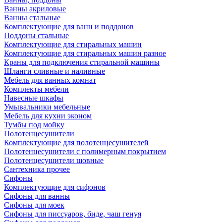
Ванны акриловые
Ванны стальные
Комплектующие для ванн и поддонов
Поддоны стальные
Комплектующие для стиральных машин
Комплектующие для стиральных машин разное
Краны для подключения стиральной машины
Шланги сливные и наливные
Мебель для ванных комнат
Комплекты мебели
Навесные шкафы
Умывальники мебельные
Мебель для кухни эконом
Тумбы под мойку
Полотенцесушители
Комплектующие для полотенцесушителей
Полотенцесушители с полимерным покрытием
Полотенцесушители шовные
Сантехника прочее
Сифоны
Комплектующие для сифонов
Сифоны для ванны
Сифоны для моек
Сифоны для писсуаров, биде, чаш генуя