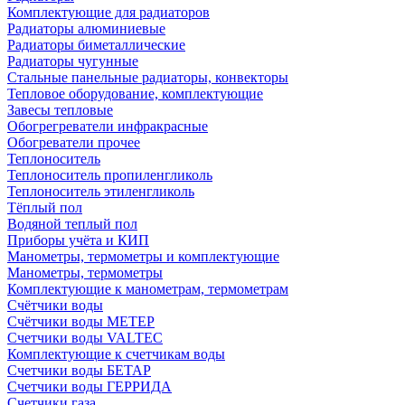
Комплектующие для радиаторов
Радиаторы алюминиевые
Радиаторы биметаллические
Радиаторы чугунные
Стальные панельные радиаторы, конвекторы
Тепловое оборудование, комплектующие
Завесы тепловые
Обогрегреватели инфракрасные
Обогреватели прочее
Теплоноситель
Теплоноситель пропиленгликоль
Теплоноситель этиленгликоль
Тёплый пол
Водяной теплый пол
Приборы учёта и КИП
Манометры, термометры и комплектующие
Манометры, термометры
Комплектующие к манометрам, термометрам
Счётчики воды
Счётчики воды МЕТЕР
Счетчики воды VALTEC
Комплектующие к счетчикам воды
Счетчики воды БЕТАР
Счетчики воды ГЕРРИДА
Счетчики газа