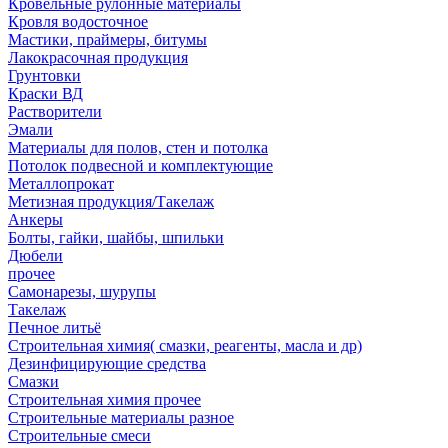
Кровельные рулонные материалы
Кровля водосточное
Мастики, праймеры, битумы
Лакокрасочная продукция
Грунтовки
Краски ВД
Растворители
Эмали
Материалы для полов, стен и потолка
Потолок подвесной и комплектующие
Металлопрокат
Метизная продукция/Такелаж
Анкеры
Болты, гайки, шайбы, шпильки
Дюбели
прочее
Самонарезы, шурупы
Такелаж
Печное литьё
Строительная химия( смазки, реагенты, масла и др)
Дезинфицирующие средства
Смазки
Строительная химия прочее
Строительные материалы разное
Строительные смеси