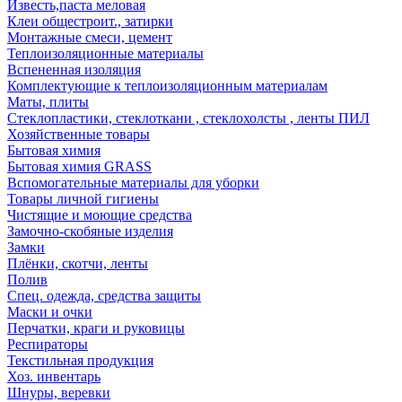
Известь,паста меловая
Клеи общестроит., затирки
Монтажные смеси, цемент
Теплоизоляционные материалы
Вспененная изоляция
Комплектующие к теплоизоляционным материалам
Маты, плиты
Стеклопластики, стеклоткани , стеклохолсты , ленты ПИЛ
Хозяйственные товары
Бытовая химия
Бытовая химия GRASS
Вспомогательные материалы для уборки
Товары личной гигиены
Чистящие и моющие средства
Замочно-скобяные изделия
Замки
Плёнки, скотчи, ленты
Полив
Спец. одежда, средства защиты
Маски и очки
Перчатки, краги и руковицы
Респираторы
Текстильная продукция
Хоз. инвентарь
Шнуры, веревки