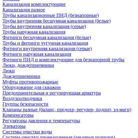
Канализация комплектующие
Канализация разное
Трубы канализационные ПНД (безнапорные)
Трубы внутренняя бесшумная канализация (белые)
Трубы внутренняя канализация (серые)
Трубы наружная канализация
Фитинги бесшумная канализация (белые)
Трубы и фитинги чугунная канализация
Фитинги внутренняя канализация (серые)
Фитинги наружная канализация
Фитинги ПНД и комплектующие для безнапорной трубы
Люки, дождеприемники
Люки
Дождеприемники
Муфты противопожарные
Оборудование для скважин
Предохранительная и регулирующая арматура
Воздухоотводчики
Группы безопасности
Клапаны разные (баланс, предохр, регулир, подпит, эл-магн)
Компенсаторы
Регуляторы давления и температуры
Элеваторы
Системы очистки воды
Система очистки промышленная (заказные позиции)