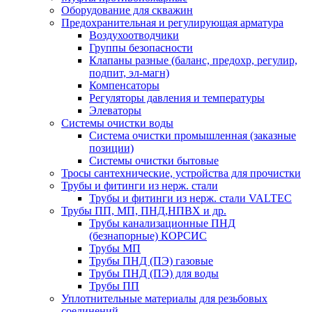
Оборудование для скважин
Предохранительная и регулирующая арматура
Воздухоотводчики
Группы безопасности
Клапаны разные (баланс, предохр, регулир,
подпит, эл-магн)
Компенсаторы
Регуляторы давления и температуры
Элеваторы
Системы очистки воды
Система очистки промышленная (заказные
позиции)
Системы очистки бытовые
Тросы сантехнические, устройства для прочистки
Трубы и фитинги из нерж. стали
Трубы и фитинги из нерж. стали VALTEC
Трубы ПП, МП, ПНД,НПВХ и др.
Трубы канализационные ПНД
(безнапорные) КОРСИС
Трубы МП
Трубы ПНД (ПЭ) газовые
Трубы ПНД (ПЭ) для воды
Трубы ПП
Уплотнительные материалы для резьбовых
соединений