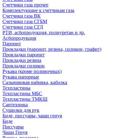
Счетчики газа прочее
Комплектующие к счетчикам газа
Счетчики газа ВК
Счетчики газа СГБМ
Счетчики газа СГД
РТИ, асбопродукция, полиуретан и др.
Асбопродукция
Паронит
Прокладки (паронит, резина, силикон, графит)
Прокладки паронит
Прокладки резина
Прокладки силикон
Рукава (кроме поливочных)
Рукава напорные
Сальниковая набивка, каболка
Техпластины
Техпластины МБС
Техпластины ТМКЩ
Сантехника
Сушилки для рук
Биде, писсуары, чаши генуя
Биде
Писсуары
Чаши Генуя
Ванны, поддоны