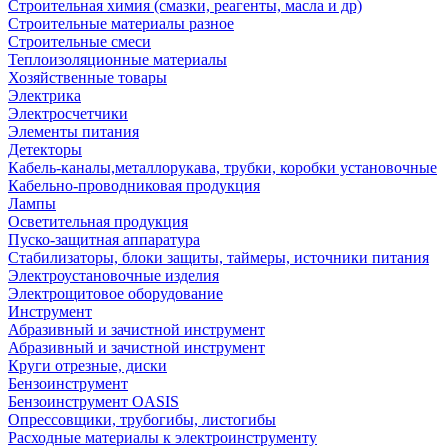
Строительная химия (смазки, реагенты, масла и др)
Строительные материалы разное
Строительные смеси
Теплоизоляционные материалы
Хозяйственные товары
Электрика
Электросчетчики
Элементы питания
Детекторы
Кабель-каналы,металлорукава, трубки, коробки установочные
Кабельно-проводниковая продукция
Лампы
Осветительная продукция
Пуско-защитная аппаратура
Стабилизаторы, блоки защиты, таймеры, источники питания
Электроустановочные изделия
Электрощитовое оборудование
Инструмент
Абразивный и зачистной инструмент
Абразивный и зачистной инструмент
Круги отрезные, диски
Бензоинструмент
Бензоинструмент OASIS
Опрессовщики, трубогибы, листогибы
Расходные материалы к электроинструменту