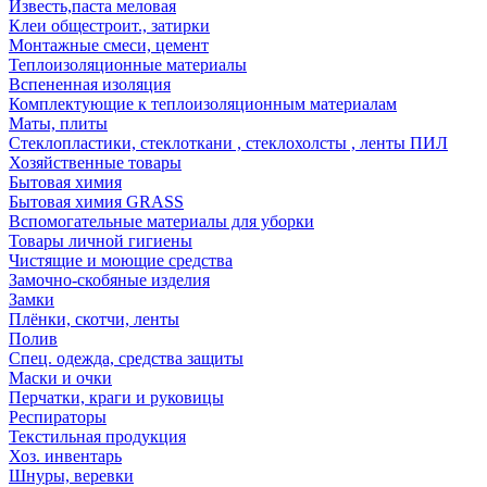
Известь,паста меловая
Клеи общестроит., затирки
Монтажные смеси, цемент
Теплоизоляционные материалы
Вспененная изоляция
Комплектующие к теплоизоляционным материалам
Маты, плиты
Стеклопластики, стеклоткани , стеклохолсты , ленты ПИЛ
Хозяйственные товары
Бытовая химия
Бытовая химия GRASS
Вспомогательные материалы для уборки
Товары личной гигиены
Чистящие и моющие средства
Замочно-скобяные изделия
Замки
Плёнки, скотчи, ленты
Полив
Спец. одежда, средства защиты
Маски и очки
Перчатки, краги и руковицы
Респираторы
Текстильная продукция
Хоз. инвентарь
Шнуры, веревки