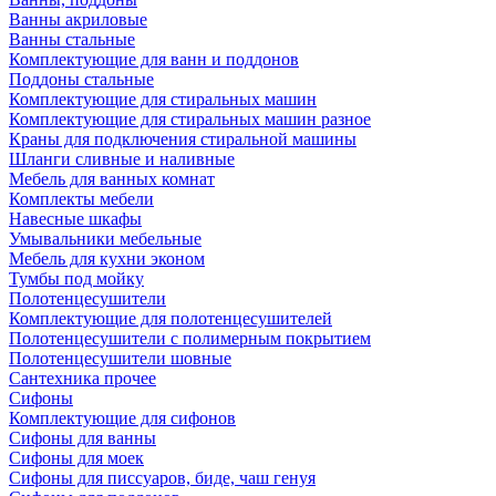
Ванны акриловые
Ванны стальные
Комплектующие для ванн и поддонов
Поддоны стальные
Комплектующие для стиральных машин
Комплектующие для стиральных машин разное
Краны для подключения стиральной машины
Шланги сливные и наливные
Мебель для ванных комнат
Комплекты мебели
Навесные шкафы
Умывальники мебельные
Мебель для кухни эконом
Тумбы под мойку
Полотенцесушители
Комплектующие для полотенцесушителей
Полотенцесушители с полимерным покрытием
Полотенцесушители шовные
Сантехника прочее
Сифоны
Комплектующие для сифонов
Сифоны для ванны
Сифоны для моек
Сифоны для писсуаров, биде, чаш генуя