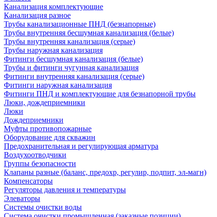
Канализация комплектующие
Канализация разное
Трубы канализационные ПНД (безнапорные)
Трубы внутренняя бесшумная канализация (белые)
Трубы внутренняя канализация (серые)
Трубы наружная канализация
Фитинги бесшумная канализация (белые)
Трубы и фитинги чугунная канализация
Фитинги внутренняя канализация (серые)
Фитинги наружная канализация
Фитинги ПНД и комплектующие для безнапорной трубы
Люки, дождеприемники
Люки
Дождеприемники
Муфты противопожарные
Оборудование для скважин
Предохранительная и регулирующая арматура
Воздухоотводчики
Группы безопасности
Клапаны разные (баланс, предохр, регулир, подпит, эл-магн)
Компенсаторы
Регуляторы давления и температуры
Элеваторы
Системы очистки воды
Система очистки промышленная (заказные позиции)