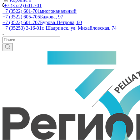
+7 (3522) 601-701
+7 (3522) 601-701
многоканальный
+7 (3522) 605-705
Бажова, 97
+7 (3522) 601-707
Бурова-Петрова, 60
+7 (35253) 3-16-01
г. Шадринск, ул. Михайловская, 74