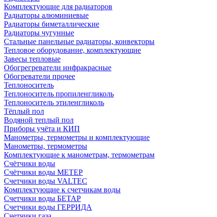
Комплектующие для радиаторов
Радиаторы алюминиевые
Радиаторы биметаллические
Радиаторы чугунные
Стальные панельные радиаторы, конвекторы
Тепловое оборудование, комплектующие
Завесы тепловые
Обогрегреватели инфракрасные
Обогреватели прочее
Теплоноситель
Теплоноситель пропиленгликоль
Теплоноситель этиленгликоль
Тёплый пол
Водяной теплый пол
Приборы учёта и КИП
Манометры, термометры и комплектующие
Манометры, термометры
Комплектующие к манометрам, термометрам
Счётчики воды
Счётчики воды МЕТЕР
Счетчики воды VALTEC
Комплектующие к счетчикам воды
Счетчики воды БЕТАР
Счетчики воды ГЕРРИДА
Счетчики газа