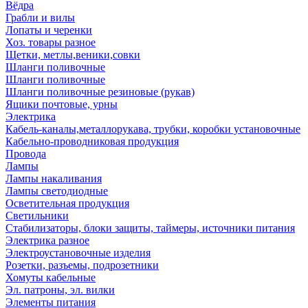
Вёдра
Грабли и вилы
Лопаты и черенки
Хоз. товары разное
Щетки, метлы,веники,совки
Шланги поливочные
Шланги поливочные
Шланги поливочные резиновые (рукав)
Ящики почтовые, урны
Электрика
Кабель-каналы,металлорукава, трубки, коробки установочные
Кабельно-проводниковая продукция
Провода
Лампы
Лампы накаливания
Лампы светодиодные
Осветительная продукция
Светильники
Стабилизаторы, блоки защиты, таймеры, источники питания
Электрика разное
Электроустановочные изделия
Розетки, разъемы, подрозетники
Хомуты кабельные
Эл. патроны, эл. вилки
Элементы питания