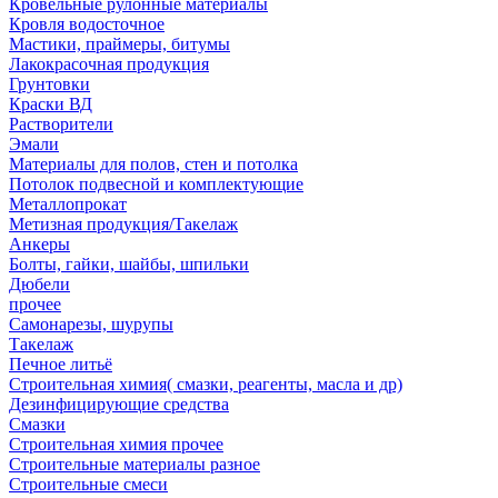
Кровельные рулонные материалы
Кровля водосточное
Мастики, праймеры, битумы
Лакокрасочная продукция
Грунтовки
Краски ВД
Растворители
Эмали
Материалы для полов, стен и потолка
Потолок подвесной и комплектующие
Металлопрокат
Метизная продукция/Такелаж
Анкеры
Болты, гайки, шайбы, шпильки
Дюбели
прочее
Самонарезы, шурупы
Такелаж
Печное литьё
Строительная химия( смазки, реагенты, масла и др)
Дезинфицирующие средства
Смазки
Строительная химия прочее
Строительные материалы разное
Строительные смеси