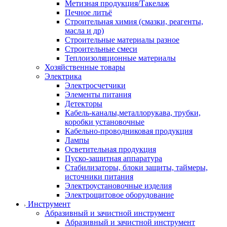
Метизная продукция/Такелаж
Печное литьё
Строительная химия (смазки, реагенты,
масла и др)
Строительные материалы разное
Строительные смеси
Теплоизоляционные материалы
Хозяйственные товары
Электрика
Электросчетчики
Элементы питания
Детекторы
Кабель-каналы,металлорукава, трубки,
коробки установочные
Кабельно-проводниковая продукция
Лампы
Осветительная продукция
Пуско-защитная аппаратура
Стабилизаторы, блоки защиты, таймеры,
источники питания
Электроустановочные изделия
Электрощитовое оборудование
Инструмент
Абразивный и зачистной инструмент
Абразивный и зачистной инструмент