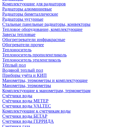
Комплектующие для радиаторов
Радиаторы алюминиевые
Радиаторы биметаллические
Радиаторы чугунные
Стальные панельные радиаторы, конвекторы
Тепловое оборудование, комплектующие
Завесы тепловые
Обогрегреватели инфракрасные
Обогреватели прочее
Теплоноситель
Теплоноситель пропиленгликоль
Теплоноситель этиленгликоль
Тёплый пол
Водяной теплый пол
Приборы учёта и КИП
Манометры, термометры и комплектующие
Манометры, термометры
Комплектующие к манометрам, термометрам
Счётчики воды
Счётчики воды МЕТЕР
Счетчики воды VALTEC
Комплектующие к счетчикам воды
Счетчики воды БЕТАР
Счетчики воды ГЕРРИДА
Счетчики газа