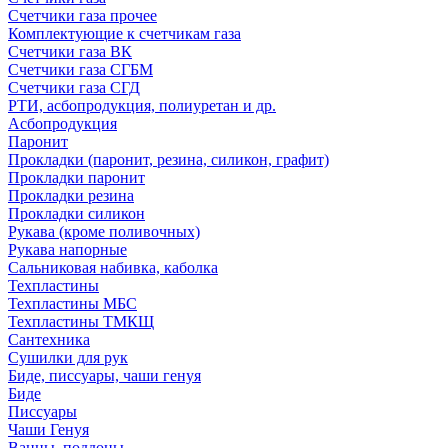
Счетчики газа прочее
Комплектующие к счетчикам газа
Счетчики газа ВК
Счетчики газа СГБМ
Счетчики газа СГД
РТИ, асбопродукция, полиуретан и др.
Асбопродукция
Паронит
Прокладки (паронит, резина, силикон, графит)
Прокладки паронит
Прокладки резина
Прокладки силикон
Рукава (кроме поливочных)
Рукава напорные
Сальниковая набивка, каболка
Техпластины
Техпластины МБС
Техпластины ТМКЩ
Сантехника
Сушилки для рук
Биде, писсуары, чаши генуя
Биде
Писсуары
Чаши Генуя
Ванны, поддоны