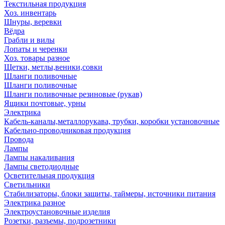
Текстильная продукция
Хоз. инвентарь
Шнуры, веревки
Вёдра
Грабли и вилы
Лопаты и черенки
Хоз. товары разное
Щетки, метлы,веники,совки
Шланги поливочные
Шланги поливочные
Шланги поливочные резиновые (рукав)
Ящики почтовые, урны
Электрика
Кабель-каналы,металлорукава, трубки, коробки установочные
Кабельно-проводниковая продукция
Провода
Лампы
Лампы накаливания
Лампы светодиодные
Осветительная продукция
Светильники
Стабилизаторы, блоки защиты, таймеры, источники питания
Электрика разное
Электроустановочные изделия
Розетки, разъемы, подрозетники