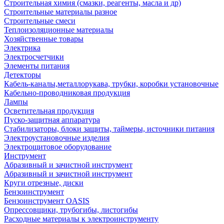
Строительная химия (смазки, реагенты, масла и др)
Строительные материалы разное
Строительные смеси
Теплоизоляционные материалы
Хозяйственные товары
Электрика
Электросчетчики
Элементы питания
Детекторы
Кабель-каналы,металлорукава, трубки, коробки установочные
Кабельно-проводниковая продукция
Лампы
Осветительная продукция
Пуско-защитная аппаратура
Стабилизаторы, блоки защиты, таймеры, источники питания
Электроустановочные изделия
Электрощитовое оборудование
Инструмент
Абразивный и зачистной инструмент
Абразивный и зачистной инструмент
Круги отрезные, диски
Бензоинструмент
Бензоинструмент OASIS
Опрессовщики, трубогибы, листогибы
Расходные материалы к электроинструменту