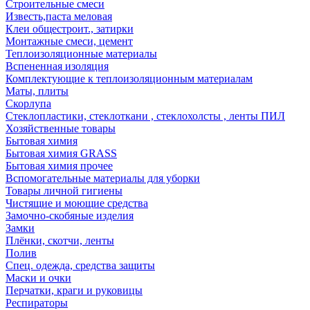
Строительные смеси
Известь,паста меловая
Клеи общестроит., затирки
Монтажные смеси, цемент
Теплоизоляционные материалы
Вспененная изоляция
Комплектующие к теплоизоляционным материалам
Маты, плиты
Скорлупа
Стеклопластики, стеклоткани , стеклохолсты , ленты ПИЛ
Хозяйственные товары
Бытовая химия
Бытовая химия GRASS
Бытовая химия прочее
Вспомогательные материалы для уборки
Товары личной гигиены
Чистящие и моющие средства
Замочно-скобяные изделия
Замки
Плёнки, скотчи, ленты
Полив
Спец. одежда, средства защиты
Маски и очки
Перчатки, краги и руковицы
Респираторы