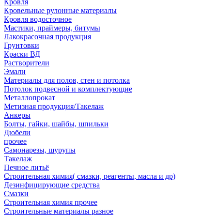
Кровля
Кровельные рулонные материалы
Кровля водосточное
Мастики, праймеры, битумы
Лакокрасочная продукция
Грунтовки
Краски ВД
Растворители
Эмали
Материалы для полов, стен и потолка
Потолок подвесной и комплектующие
Металлопрокат
Метизная продукция/Такелаж
Анкеры
Болты, гайки, шайбы, шпильки
Дюбели
прочее
Самонарезы, шурупы
Такелаж
Печное литьё
Строительная химия( смазки, реагенты, масла и др)
Дезинфицирующие средства
Смазки
Строительная химия прочее
Строительные материалы разное