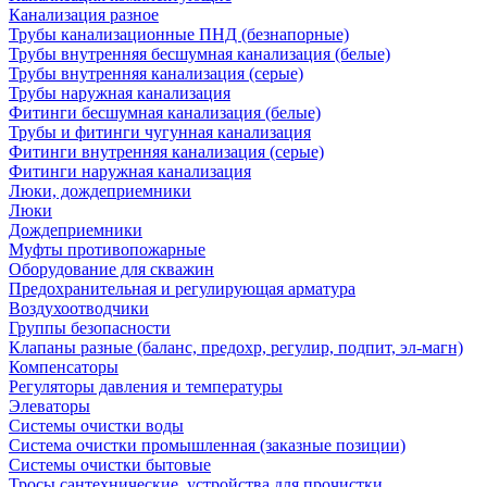
Канализация разное
Трубы канализационные ПНД (безнапорные)
Трубы внутренняя бесшумная канализация (белые)
Трубы внутренняя канализация (серые)
Трубы наружная канализация
Фитинги бесшумная канализация (белые)
Трубы и фитинги чугунная канализация
Фитинги внутренняя канализация (серые)
Фитинги наружная канализация
Люки, дождеприемники
Люки
Дождеприемники
Муфты противопожарные
Оборудование для скважин
Предохранительная и регулирующая арматура
Воздухоотводчики
Группы безопасности
Клапаны разные (баланс, предохр, регулир, подпит, эл-магн)
Компенсаторы
Регуляторы давления и температуры
Элеваторы
Системы очистки воды
Система очистки промышленная (заказные позиции)
Системы очистки бытовые
Тросы сантехнические, устройства для прочистки