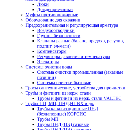
Люки
Дождеприемники
Муфты противопожарные
Оборудование для скважин
Предохранительная и регулирующая арматура
Воздухоотводчики
Группы безопасности
Клапаны разные (баланс, предохр, регулир,
подпит, эл-магн)
Компенсаторы
Регуляторы давления и температуры
Элеваторы
Системы очистки воды
Система очистки промышленная (заказные
позиции)
Системы очистки бытовые
Тросы сантехнические, устройства для прочистки
Трубы и фитинги из нерж. стали
Трубы и фитинги из нерж. стали VALTEC
Трубы ПП, МП, ПНД,НПВХ и др.
Трубы канализационные ПНД
(безнапорные) КОРСИС
Трубы МП
Трубы ПНД (ПЭ) газовые
Трубы ПНД (ПЭ) для воды