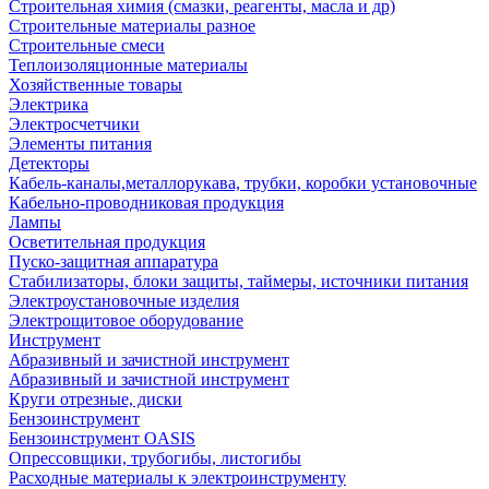
Строительная химия (смазки, реагенты, масла и др)
Строительные материалы разное
Строительные смеси
Теплоизоляционные материалы
Хозяйственные товары
Электрика
Электросчетчики
Элементы питания
Детекторы
Кабель-каналы,металлорукава, трубки, коробки установочные
Кабельно-проводниковая продукция
Лампы
Осветительная продукция
Пуско-защитная аппаратура
Стабилизаторы, блоки защиты, таймеры, источники питания
Электроустановочные изделия
Электрощитовое оборудование
Инструмент
Абразивный и зачистной инструмент
Абразивный и зачистной инструмент
Круги отрезные, диски
Бензоинструмент
Бензоинструмент OASIS
Опрессовщики, трубогибы, листогибы
Расходные материалы к электроинструменту