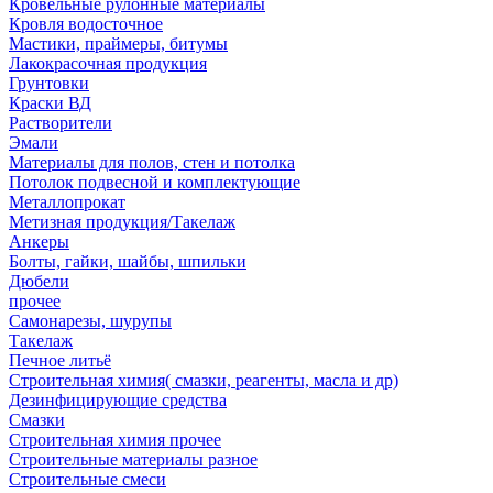
Кровельные рулонные материалы
Кровля водосточное
Мастики, праймеры, битумы
Лакокрасочная продукция
Грунтовки
Краски ВД
Растворители
Эмали
Материалы для полов, стен и потолка
Потолок подвесной и комплектующие
Металлопрокат
Метизная продукция/Такелаж
Анкеры
Болты, гайки, шайбы, шпильки
Дюбели
прочее
Самонарезы, шурупы
Такелаж
Печное литьё
Строительная химия( смазки, реагенты, масла и др)
Дезинфицирующие средства
Смазки
Строительная химия прочее
Строительные материалы разное
Строительные смеси