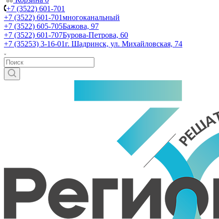
+7 (3522) 601-701
+7 (3522) 601-701
многоканальный
+7 (3522) 605-705
Бажова, 97
+7 (3522) 601-707
Бурова-Петрова, 60
+7 (35253) 3-16-01
г. Шадринск, ул. Михайловская, 74