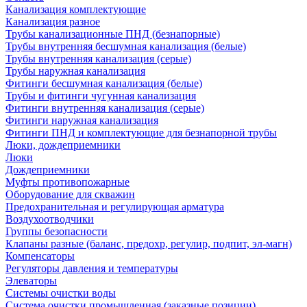
Канализация комплектующие
Канализация разное
Трубы канализационные ПНД (безнапорные)
Трубы внутренняя бесшумная канализация (белые)
Трубы внутренняя канализация (серые)
Трубы наружная канализация
Фитинги бесшумная канализация (белые)
Трубы и фитинги чугунная канализация
Фитинги внутренняя канализация (серые)
Фитинги наружная канализация
Фитинги ПНД и комплектующие для безнапорной трубы
Люки, дождеприемники
Люки
Дождеприемники
Муфты противопожарные
Оборудование для скважин
Предохранительная и регулирующая арматура
Воздухоотводчики
Группы безопасности
Клапаны разные (баланс, предохр, регулир, подпит, эл-магн)
Компенсаторы
Регуляторы давления и температуры
Элеваторы
Системы очистки воды
Система очистки промышленная (заказные позиции)