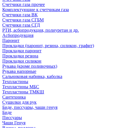
Счетчики газа прочее
Комплектующие к счетчикам газа
Счетчики газа ВК
Счетчики газа СГБМ
Счетчики газа СГД
РТИ, асбопродукция, полиуретан и др.
Асбопродукция
Паронит
Прокладки (паронит, резина, силикон, графит)
Прокладки паронит
Прокладки резина
Прокладки силикон
Рукава (кроме поливочных)
Рукава напорные
Сальниковая набивка, каболка
Техпластины
Техпластины МБС
Техпластины ТМКЩ
Сантехника
Сушилки для рук
Биде, писсуары, чаши генуя
Биде
Писсуары
Чаши Генуя
Ванны, поддоны