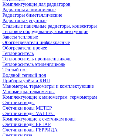
Комплектующие для радиаторов
Радиаторы алюминиевые
Радиаторы биметаллические
Радиаторы чугунные
Стальные панельные радиаторы, конвекторы
Тепловое оборудование, комплектующие
Завесы тепловые
Обогрегреватели инфракрасные
Обогреватели прочее
Теплоноситель
Теплоноситель пропиленгликоль
Теплоноситель этиленгликоль
Тёплый пол
Водяной теплый пол
Приборы учёта и КИП
Манометры, термометры и комплектующие
Манометры, термометры
Комплектующие к манометрам, термометрам
Счётчики воды
Счётчики воды МЕТЕР
Счетчики воды VALTEC
Комплектующие к счетчикам воды
Счетчики воды БЕТАР
Счетчики воды ГЕРРИДА
Счетчики газа