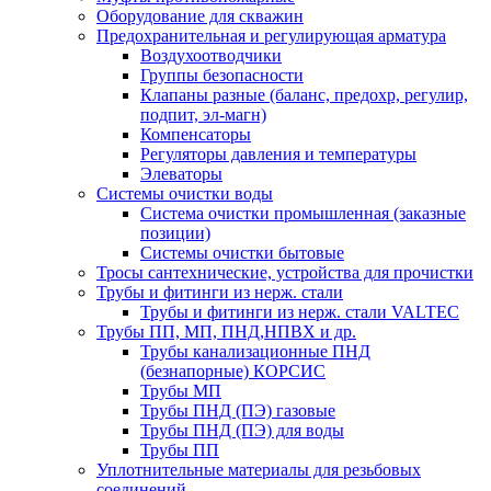
Оборудование для скважин
Предохранительная и регулирующая арматура
Воздухоотводчики
Группы безопасности
Клапаны разные (баланс, предохр, регулир,
подпит, эл-магн)
Компенсаторы
Регуляторы давления и температуры
Элеваторы
Системы очистки воды
Система очистки промышленная (заказные
позиции)
Системы очистки бытовые
Тросы сантехнические, устройства для прочистки
Трубы и фитинги из нерж. стали
Трубы и фитинги из нерж. стали VALTEC
Трубы ПП, МП, ПНД,НПВХ и др.
Трубы канализационные ПНД
(безнапорные) КОРСИС
Трубы МП
Трубы ПНД (ПЭ) газовые
Трубы ПНД (ПЭ) для воды
Трубы ПП
Уплотнительные материалы для резьбовых
соединений