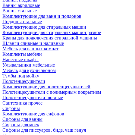
Ванны акриловые
Ванны стальные
Комплектующие для ванн и поддонов
Поддоны стальные
Комплектующие для стиральных машин
Комплектующие для стиральных машин разное
Краны для подключения стиральной машины
Шланги сливные и наливные
Мебель для ванных комнат
Комплекты мебели
Навесные шкафы
Умывальники мебельные
Мебель для кухни эконом
Тумбы под мойку
Полотенцесушители
Комплектующие для полотенцесушителей
Полотенцесушители с полимерным покрытием
Полотенцесушители шовные
Сантехника прочее
Сифоны
Комплектующие для сифонов
Сифоны для ванны
Сифоны для моек
Сифоны для писсуаров, биде, чаш генуя