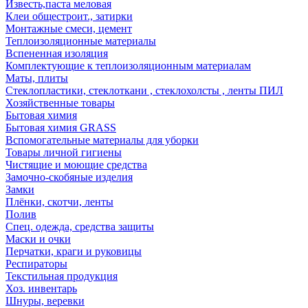
Известь,паста меловая
Клеи общестроит., затирки
Монтажные смеси, цемент
Теплоизоляционные материалы
Вспененная изоляция
Комплектующие к теплоизоляционным материалам
Маты, плиты
Стеклопластики, стеклоткани , стеклохолсты , ленты ПИЛ
Хозяйственные товары
Бытовая химия
Бытовая химия GRASS
Вспомогательные материалы для уборки
Товары личной гигиены
Чистящие и моющие средства
Замочно-скобяные изделия
Замки
Плёнки, скотчи, ленты
Полив
Спец. одежда, средства защиты
Маски и очки
Перчатки, краги и руковицы
Респираторы
Текстильная продукция
Хоз. инвентарь
Шнуры, веревки