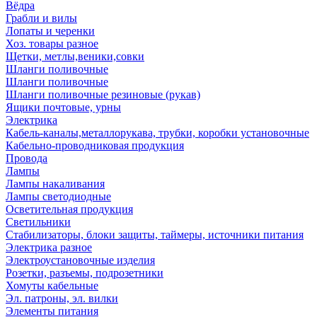
Вёдра
Грабли и вилы
Лопаты и черенки
Хоз. товары разное
Щетки, метлы,веники,совки
Шланги поливочные
Шланги поливочные
Шланги поливочные резиновые (рукав)
Ящики почтовые, урны
Электрика
Кабель-каналы,металлорукава, трубки, коробки установочные
Кабельно-проводниковая продукция
Провода
Лампы
Лампы накаливания
Лампы светодиодные
Осветительная продукция
Светильники
Стабилизаторы, блоки защиты, таймеры, источники питания
Электрика разное
Электроустановочные изделия
Розетки, разъемы, подрозетники
Хомуты кабельные
Эл. патроны, эл. вилки
Элементы питания