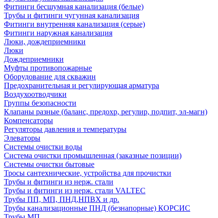
Фитинги бесшумная канализация (белые)
Трубы и фитинги чугунная канализация
Фитинги внутренняя канализация (серые)
Фитинги наружная канализация
Люки, дождеприемники
Люки
Дождеприемники
Муфты противопожарные
Оборудование для скважин
Предохранительная и регулирующая арматура
Воздухоотводчики
Группы безопасности
Клапаны разные (баланс, предохр, регулир, подпит, эл-магн)
Компенсаторы
Регуляторы давления и температуры
Элеваторы
Системы очистки воды
Система очистки промышленная (заказные позиции)
Системы очистки бытовые
Тросы сантехнические, устройства для прочистки
Трубы и фитинги из нерж. стали
Трубы и фитинги из нерж. стали VALTEC
Трубы ПП, МП, ПНД,НПВХ и др.
Трубы канализационные ПНД (безнапорные) КОРСИС
Трубы МП