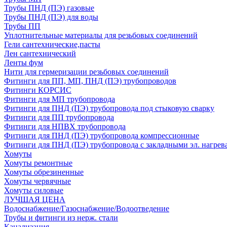
Трубы ПНД (ПЭ) газовые
Трубы ПНД (ПЭ) для воды
Трубы ПП
Уплотнительные материалы для резьбовых соединений
Гели сантехнические,пасты
Лен сантехнический
Ленты фум
Нити для гермеризации резьбовых соединений
Фитинги для ПП, МП, ПНД (ПЭ) трубопроводов
Фитинги КОРСИС
Фитинги для МП трубопровода
Фитинги для ПНД (ПЭ) трубопровода под стыковую сварку
Фитинги для ПП трубопровода
Фитинги для НПВХ трубопровода
Фитинги для ПНД (ПЭ) трубопровода компрессионные
Фитинги для ПНД (ПЭ) трубопровода с закладными эл. нагрев
Хомуты
Хомуты ремонтные
Хомуты обрезиненные
Хомуты червячные
Хомуты силовые
ЛУЧШАЯ ЦЕНА
Водоснабжение/Газоснабжение/Водоотведение
Трубы и фитинги из нерж. стали
Канализация