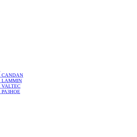
а
ода CANDAN
да LAMMIN
да VALTEC
да РАЗНОЕ