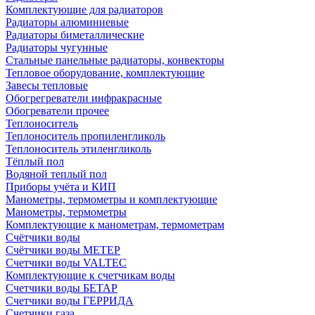
Комплектующие для радиаторов
Радиаторы алюминиевые
Радиаторы биметаллические
Радиаторы чугунные
Стальные панельные радиаторы, конвекторы
Тепловое оборудование, комплектующие
Завесы тепловые
Обогрегреватели инфракрасные
Обогреватели прочее
Теплоноситель
Теплоноситель пропиленгликоль
Теплоноситель этиленгликоль
Тёплый пол
Водяной теплый пол
Приборы учёта и КИП
Манометры, термометры и комплектующие
Манометры, термометры
Комплектующие к манометрам, термометрам
Счётчики воды
Счётчики воды МЕТЕР
Счетчики воды VALTEC
Комплектующие к счетчикам воды
Счетчики воды БЕТАР
Счетчики воды ГЕРРИДА
Счетчики газа