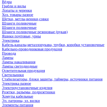
Вёдра
Грабли и вилы
Лопаты и черенки
Хоз. товары разное
Щетки, метлы,веники,совки
Шланги поливочные
Шланги поливочные
Шланги поливочные резиновые (рукав)
Ящики почтовые, урны
Электрика
Кабель-каналы,металлорукава, трубки, коробки установочные
Кабельно-проводниковая продукция
Провода
Лампы
Лампы накаливания
Лампы светодиодные
Осветительная продукция
Светильники
Стабилизаторы, блоки защиты, таймеры, источники питания
Электрика разное
Электроустановочные изделия
Розетки, разъемы, подрозетники
Хомуты кабельные
Эл. патроны, эл. вилки
Элементы питания