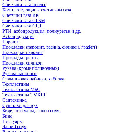
Счетчики газа прочее
Комплектующие к счетчикам газа
Счетчики газа ВК
Счетчики газа СГБМ
Счетчики газа СГД
РТИ, асбопродукция, полиуретан и др.
Асбопродукция
Паронит
Прокладки (паронит, резина, силикон, графит)
Прокладки паронит
Прокладки резина
Прокладки силикон
Рукава (кроме поливочных)
Рукава напорные
Сальниковая набивка, каболка
Техпластины
Техпластины МБС
Техпластины ТМКЩ
Сантехника
Сушилки для рук
Биде, писсуары, чаши генуя
Биде
Писсуары
Чаши Генуя
Ванны, поддоны