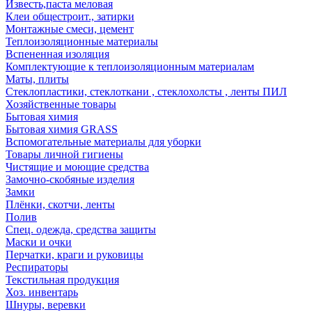
Известь,паста меловая
Клеи общестроит., затирки
Монтажные смеси, цемент
Теплоизоляционные материалы
Вспененная изоляция
Комплектующие к теплоизоляционным материалам
Маты, плиты
Стеклопластики, стеклоткани , стеклохолсты , ленты ПИЛ
Хозяйственные товары
Бытовая химия
Бытовая химия GRASS
Вспомогательные материалы для уборки
Товары личной гигиены
Чистящие и моющие средства
Замочно-скобяные изделия
Замки
Плёнки, скотчи, ленты
Полив
Спец. одежда, средства защиты
Маски и очки
Перчатки, краги и руковицы
Респираторы
Текстильная продукция
Хоз. инвентарь
Шнуры, веревки