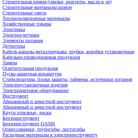
Строительная химия (смазки, реагенты, масла и др)
Строительные материалы разное
Строительные смеси
Теплоизоляционные материалы
Хозяйственные товары
Электрика
Электросчетчики
Элементы питания
Детекторы
Кабель-каналы,металлорукава, трубки, коробки установочные
Кабельно-проводниковая продукция
Лампы
Осветительная продукция
Пуско-защитная аппаратура
Стабилизаторы, блоки защиты, таймеры, источники питания
Электроустановочные изделия
Электрощитовое оборудование
Инструмент
Абразивный и зачистной инструмент
Абразивный и зачистной инструмент
Круги отрезные, диски
Бензоинструмент
Бензоинструмент OASIS
Опрессовщики, трубогибы, листогибы
Расходные материалы к электроинструменту