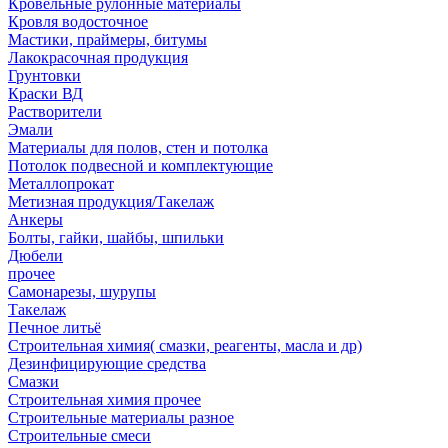
Кровельные рулонные материалы
Кровля водосточное
Мастики, праймеры, битумы
Лакокрасочная продукция
Грунтовки
Краски ВД
Растворители
Эмали
Материалы для полов, стен и потолка
Потолок подвесной и комплектующие
Металлопрокат
Метизная продукция/Такелаж
Анкеры
Болты, гайки, шайбы, шпильки
Дюбели
прочее
Самонарезы, шурупы
Такелаж
Печное литьё
Строительная химия( смазки, реагенты, масла и др)
Дезинфицирующие средства
Смазки
Строительная химия прочее
Строительные материалы разное
Строительные смеси