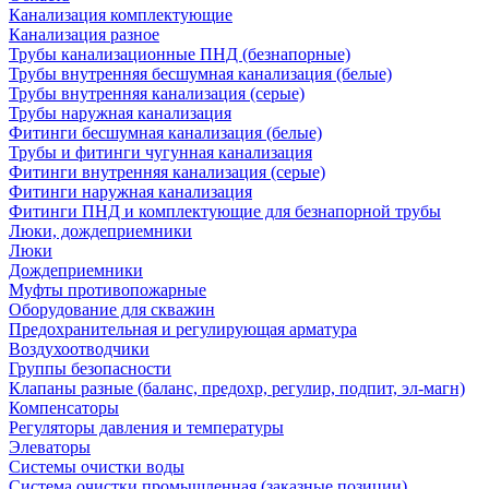
Канализация комплектующие
Канализация разное
Трубы канализационные ПНД (безнапорные)
Трубы внутренняя бесшумная канализация (белые)
Трубы внутренняя канализация (серые)
Трубы наружная канализация
Фитинги бесшумная канализация (белые)
Трубы и фитинги чугунная канализация
Фитинги внутренняя канализация (серые)
Фитинги наружная канализация
Фитинги ПНД и комплектующие для безнапорной трубы
Люки, дождеприемники
Люки
Дождеприемники
Муфты противопожарные
Оборудование для скважин
Предохранительная и регулирующая арматура
Воздухоотводчики
Группы безопасности
Клапаны разные (баланс, предохр, регулир, подпит, эл-магн)
Компенсаторы
Регуляторы давления и температуры
Элеваторы
Системы очистки воды
Система очистки промышленная (заказные позиции)