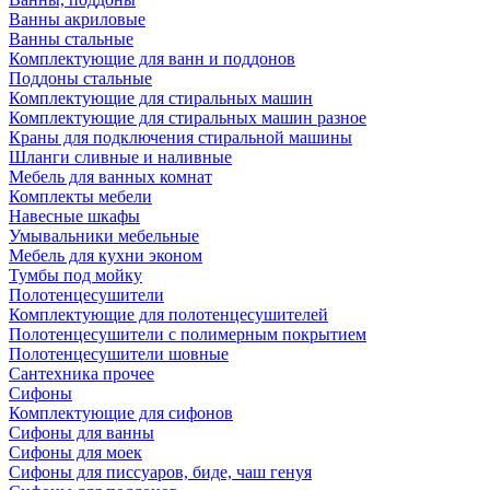
Ванны акриловые
Ванны стальные
Комплектующие для ванн и поддонов
Поддоны стальные
Комплектующие для стиральных машин
Комплектующие для стиральных машин разное
Краны для подключения стиральной машины
Шланги сливные и наливные
Мебель для ванных комнат
Комплекты мебели
Навесные шкафы
Умывальники мебельные
Мебель для кухни эконом
Тумбы под мойку
Полотенцесушители
Комплектующие для полотенцесушителей
Полотенцесушители с полимерным покрытием
Полотенцесушители шовные
Сантехника прочее
Сифоны
Комплектующие для сифонов
Сифоны для ванны
Сифоны для моек
Сифоны для писсуаров, биде, чаш генуя