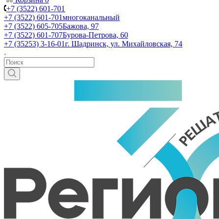
+7 (3522) 601-701
+7 (3522) 601-701
многоканальный
+7 (3522) 605-705
Бажова, 97
+7 (3522) 601-707
Бурова-Петрова, 60
+7 (35253) 3-16-01
г. Шадринск, ул. Михайловская, 74