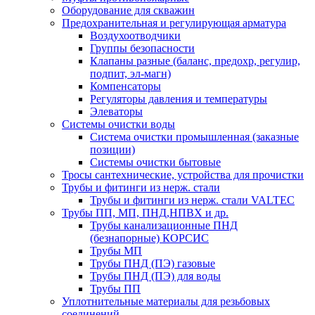
Оборудование для скважин
Предохранительная и регулирующая арматура
Воздухоотводчики
Группы безопасности
Клапаны разные (баланс, предохр, регулир,
подпит, эл-магн)
Компенсаторы
Регуляторы давления и температуры
Элеваторы
Системы очистки воды
Система очистки промышленная (заказные
позиции)
Системы очистки бытовые
Тросы сантехнические, устройства для прочистки
Трубы и фитинги из нерж. стали
Трубы и фитинги из нерж. стали VALTEC
Трубы ПП, МП, ПНД,НПВХ и др.
Трубы канализационные ПНД
(безнапорные) КОРСИС
Трубы МП
Трубы ПНД (ПЭ) газовые
Трубы ПНД (ПЭ) для воды
Трубы ПП
Уплотнительные материалы для резьбовых
соединений