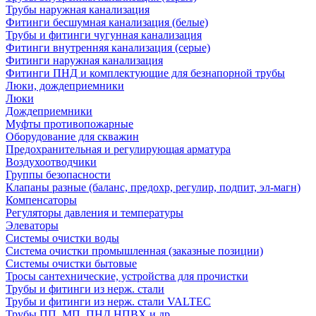
Трубы наружная канализация
Фитинги бесшумная канализация (белые)
Трубы и фитинги чугунная канализация
Фитинги внутренняя канализация (серые)
Фитинги наружная канализация
Фитинги ПНД и комплектующие для безнапорной трубы
Люки, дождеприемники
Люки
Дождеприемники
Муфты противопожарные
Оборудование для скважин
Предохранительная и регулирующая арматура
Воздухоотводчики
Группы безопасности
Клапаны разные (баланс, предохр, регулир, подпит, эл-магн)
Компенсаторы
Регуляторы давления и температуры
Элеваторы
Системы очистки воды
Система очистки промышленная (заказные позиции)
Системы очистки бытовые
Тросы сантехнические, устройства для прочистки
Трубы и фитинги из нерж. стали
Трубы и фитинги из нерж. стали VALTEC
Трубы ПП, МП, ПНД,НПВХ и др.