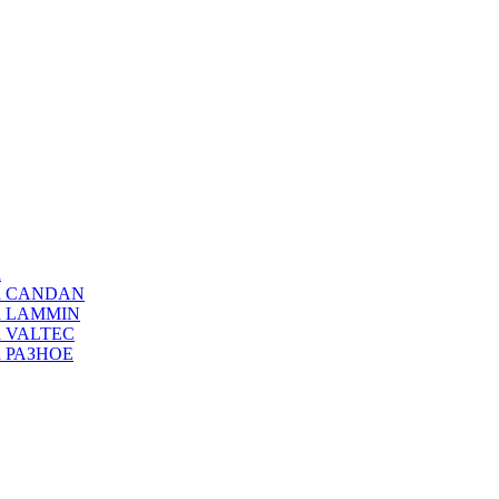
а
ода CANDAN
да LAMMIN
да VALTEC
да РАЗНОЕ