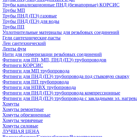
Трубы канализационные ПНД (безнапорные) КОРСИС
Трубы МП
Трубы ПНД (ПЭ) газовые
Трубы ПНД (ПЭ) для воды
Трубы ПП
Уплотнительные материалы для резьбовых соединений
Гели сантехнические,пасты
Лен сантехнический
Ленты фум
Нити для гермеризации резьбовых соединений
Фитинги для ПП, МП, ПНД (ПЭ) трубопроводов
Фитинги КОРСИС
Фитинги для МП трубопровода
Фитинги для ПНД (ПЭ) трубопровода под стыковую сварку
Фитинги для ПП трубопровода
Фитинги для НПВХ трубопровода
Фитинги для ПНД (ПЭ) трубопровода компрессионные
Фитинги для ПНД (ПЭ) трубопровода с закладными эл. нагрев
Хомуты
Хомуты ремонтные
Хомуты обрезиненные
Хомуты червячные
Хомуты силовые
ЛУЧШАЯ ЦЕНА
Водоснабжение/Газоснабжение/Водоотведение