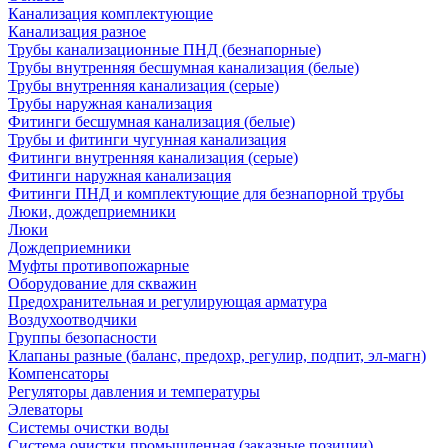
Канализация комплектующие
Канализация разное
Трубы канализационные ПНД (безнапорные)
Трубы внутренняя бесшумная канализация (белые)
Трубы внутренняя канализация (серые)
Трубы наружная канализация
Фитинги бесшумная канализация (белые)
Трубы и фитинги чугунная канализация
Фитинги внутренняя канализация (серые)
Фитинги наружная канализация
Фитинги ПНД и комплектующие для безнапорной трубы
Люки, дождеприемники
Люки
Дождеприемники
Муфты противопожарные
Оборудование для скважин
Предохранительная и регулирующая арматура
Воздухоотводчики
Группы безопасности
Клапаны разные (баланс, предохр, регулир, подпит, эл-магн)
Компенсаторы
Регуляторы давления и температуры
Элеваторы
Системы очистки воды
Система очистки промышленная (заказные позиции)