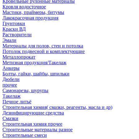
Кровельные рулонные материалы
Кровля водосточное
Мастики, праймеры, битумы
Лакокрасочная продукция
Грунтовки
Краски ВД
Растворители
Эмали
Материалы для полов, стен и потолка
Потолок подвесной и комплектующие
Металлопрокат
Метизная продукция/Такелаж
Анкеры
Болты, гайки, шайбы, шпильки
Дюбели
прочее
Самонарезы, шурупы
Такелаж
Печное литьё
Строительная химия( смазки, реагенты, масла и др)
Дезинфицирующие средства
Смазки
Строительная химия прочее
Строительные материалы разное
Строительные смеси