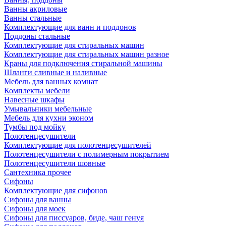
Ванны акриловые
Ванны стальные
Комплектующие для ванн и поддонов
Поддоны стальные
Комплектующие для стиральных машин
Комплектующие для стиральных машин разное
Краны для подключения стиральной машины
Шланги сливные и наливные
Мебель для ванных комнат
Комплекты мебели
Навесные шкафы
Умывальники мебельные
Мебель для кухни эконом
Тумбы под мойку
Полотенцесушители
Комплектующие для полотенцесушителей
Полотенцесушители с полимерным покрытием
Полотенцесушители шовные
Сантехника прочее
Сифоны
Комплектующие для сифонов
Сифоны для ванны
Сифоны для моек
Сифоны для писсуаров, биде, чаш генуя