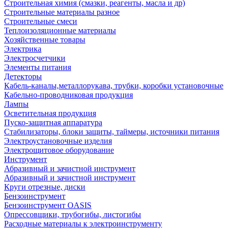
Строительная химия (смазки, реагенты, масла и др)
Строительные материалы разное
Строительные смеси
Теплоизоляционные материалы
Хозяйственные товары
Электрика
Электросчетчики
Элементы питания
Детекторы
Кабель-каналы,металлорукава, трубки, коробки установочные
Кабельно-проводниковая продукция
Лампы
Осветительная продукция
Пуско-защитная аппаратура
Стабилизаторы, блоки защиты, таймеры, источники питания
Электроустановочные изделия
Электрощитовое оборудование
Инструмент
Абразивный и зачистной инструмент
Абразивный и зачистной инструмент
Круги отрезные, диски
Бензоинструмент
Бензоинструмент OASIS
Опрессовщики, трубогибы, листогибы
Расходные материалы к электроинструменту