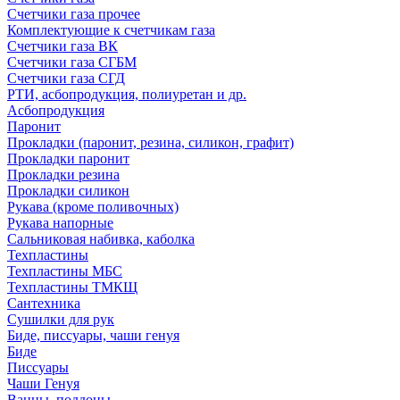
Счетчики газа прочее
Комплектующие к счетчикам газа
Счетчики газа ВК
Счетчики газа СГБМ
Счетчики газа СГД
РТИ, асбопродукция, полиуретан и др.
Асбопродукция
Паронит
Прокладки (паронит, резина, силикон, графит)
Прокладки паронит
Прокладки резина
Прокладки силикон
Рукава (кроме поливочных)
Рукава напорные
Сальниковая набивка, каболка
Техпластины
Техпластины МБС
Техпластины ТМКЩ
Сантехника
Сушилки для рук
Биде, писсуары, чаши генуя
Биде
Писсуары
Чаши Генуя
Ванны, поддоны