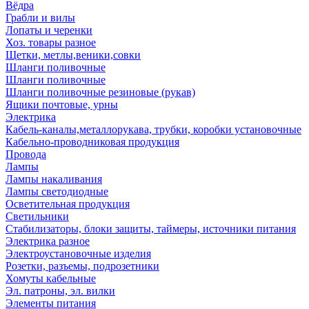
Вёдра
Грабли и вилы
Лопаты и черенки
Хоз. товары разное
Щетки, метлы,веники,совки
Шланги поливочные
Шланги поливочные
Шланги поливочные резиновые (рукав)
Ящики почтовые, урны
Электрика
Кабель-каналы,металлорукава, трубки, коробки установочные
Кабельно-проводниковая продукция
Провода
Лампы
Лампы накаливания
Лампы светодиодные
Осветительная продукция
Светильники
Стабилизаторы, блоки защиты, таймеры, источники питания
Электрика разное
Электроустановочные изделия
Розетки, разъемы, подрозетники
Хомуты кабельные
Эл. патроны, эл. вилки
Элементы питания