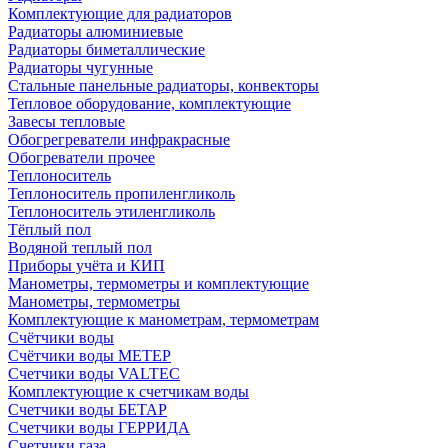
Комплектующие для радиаторов
Радиаторы алюминиевые
Радиаторы биметаллические
Радиаторы чугунные
Стальные панельные радиаторы, конвекторы
Тепловое оборудование, комплектующие
Завесы тепловые
Обогрегреватели инфракрасные
Обогреватели прочее
Теплоноситель
Теплоноситель пропиленгликоль
Теплоноситель этиленгликоль
Тёплый пол
Водяной теплый пол
Приборы учёта и КИП
Манометры, термометры и комплектующие
Манометры, термометры
Комплектующие к манометрам, термометрам
Счётчики воды
Счётчики воды МЕТЕР
Счетчики воды VALTEC
Комплектующие к счетчикам воды
Счетчики воды БЕТАР
Счетчики воды ГЕРРИДА
Счетчики газа