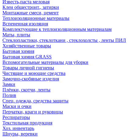
Известь,паста меловая
Клеи общестроит., затирки
Монтажные смеси, цемент
Теплоизоляционные материалы
Вспененная изоляция
Комплектующие к теплоизоляционным материалам
Маты, плиты
Стеклопластики, стеклоткани , стеклохолсты , ленты ПИЛ
Хозяйственные товары
Бытовая химия
Бытовая химия GRASS
Вспомогательные материалы для уборки
Товары личной гигиены
Чистящие и моющие средства
Замочно-скобяные изделия
Замки
Плёнки, скотчи, ленты
Полив
Спец. одежда, средства защиты
Маски и очки
Перчатки, краги и руковицы
Респираторы
Текстильная продукция
Хоз. инвентарь
Шнуры, веревки