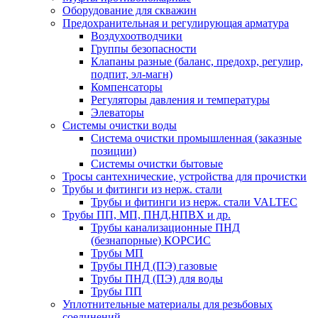
Оборудование для скважин
Предохранительная и регулирующая арматура
Воздухоотводчики
Группы безопасности
Клапаны разные (баланс, предохр, регулир,
подпит, эл-магн)
Компенсаторы
Регуляторы давления и температуры
Элеваторы
Системы очистки воды
Система очистки промышленная (заказные
позиции)
Системы очистки бытовые
Тросы сантехнические, устройства для прочистки
Трубы и фитинги из нерж. стали
Трубы и фитинги из нерж. стали VALTEC
Трубы ПП, МП, ПНД,НПВХ и др.
Трубы канализационные ПНД
(безнапорные) КОРСИС
Трубы МП
Трубы ПНД (ПЭ) газовые
Трубы ПНД (ПЭ) для воды
Трубы ПП
Уплотнительные материалы для резьбовых
соединений