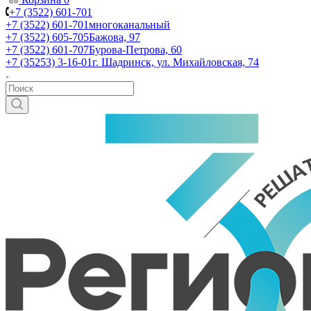
+7 (3522) 601-701
+7 (3522) 601-701
многоканальный
+7 (3522) 605-705
Бажова, 97
+7 (3522) 601-707
Бурова-Петрова, 60
+7 (35253) 3-16-01
г. Шадринск, ул. Михайловская, 74