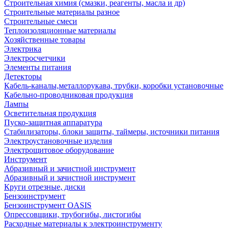
Строительная химия (смазки, реагенты, масла и др)
Строительные материалы разное
Строительные смеси
Теплоизоляционные материалы
Хозяйственные товары
Электрика
Электросчетчики
Элементы питания
Детекторы
Кабель-каналы,металлорукава, трубки, коробки установочные
Кабельно-проводниковая продукция
Лампы
Осветительная продукция
Пуско-защитная аппаратура
Стабилизаторы, блоки защиты, таймеры, источники питания
Электроустановочные изделия
Электрощитовое оборудование
Инструмент
Абразивный и зачистной инструмент
Абразивный и зачистной инструмент
Круги отрезные, диски
Бензоинструмент
Бензоинструмент OASIS
Опрессовщики, трубогибы, листогибы
Расходные материалы к электроинструменту