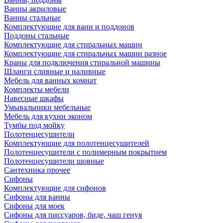
Ванны акриловые
Ванны стальные
Комплектующие для ванн и поддонов
Поддоны стальные
Комплектующие для стиральных машин
Комплектующие для стиральных машин разное
Краны для подключения стиральной машины
Шланги сливные и наливные
Мебель для ванных комнат
Комплекты мебели
Навесные шкафы
Умывальники мебельные
Мебель для кухни эконом
Тумбы под мойку
Полотенцесушители
Комплектующие для полотенцесушителей
Полотенцесушители с полимерным покрытием
Полотенцесушители шовные
Сантехника прочее
Сифоны
Комплектующие для сифонов
Сифоны для ванны
Сифоны для моек
Сифоны для писсуаров, биде, чаш генуя