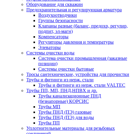
Оборудование для скважин
Предохранительная и регулирующая арматура
Воздухоотводчики
Группы безопасности
Клапаны разные (баланс, предохр, регулир,
подпит, эл-магн)
Компенсаторы
Регуляторы давления и температуры
Элеваторы
Системы очистки воды
Система очистки промышленная (заказные
позиции)
Системы очистки бытовые
Тросы сантехнические, устройства для прочистки
Трубы и фитинги из нерж. стали
Трубы и фитинги из нерж. стали VALTEC
Трубы ПП, МП, ПНД,НПВХ и др.
Трубы канализационные ПНД
(безнапорные) КОРСИС
Трубы МП
Трубы ПНД (ПЭ) газовые
Трубы ПНД (ПЭ) для воды
Трубы ПП
Уплотнительные материалы для резьбовых
соединений