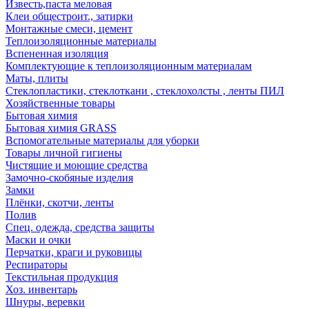
Известь,паста меловая
Клеи общестроит., затирки
Монтажные смеси, цемент
Теплоизоляционные материалы
Вспененная изоляция
Комплектующие к теплоизоляционным материалам
Маты, плиты
Стеклопластики, стеклоткани , стеклохолсты , ленты ПИЛ
Хозяйственные товары
Бытовая химия
Бытовая химия GRASS
Вспомогательные материалы для уборки
Товары личной гигиены
Чистящие и моющие средства
Замочно-скобяные изделия
Замки
Плёнки, скотчи, ленты
Полив
Спец. одежда, средства защиты
Маски и очки
Перчатки, краги и руковицы
Респираторы
Текстильная продукция
Хоз. инвентарь
Шнуры, веревки