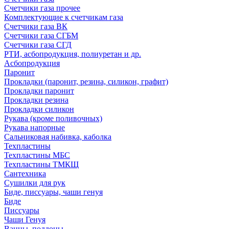
Счетчики газа прочее
Комплектующие к счетчикам газа
Счетчики газа ВК
Счетчики газа СГБМ
Счетчики газа СГД
РТИ, асбопродукция, полиуретан и др.
Асбопродукция
Паронит
Прокладки (паронит, резина, силикон, графит)
Прокладки паронит
Прокладки резина
Прокладки силикон
Рукава (кроме поливочных)
Рукава напорные
Сальниковая набивка, каболка
Техпластины
Техпластины МБС
Техпластины ТМКЩ
Сантехника
Сушилки для рук
Биде, писсуары, чаши генуя
Биде
Писсуары
Чаши Генуя
Ванны, поддоны