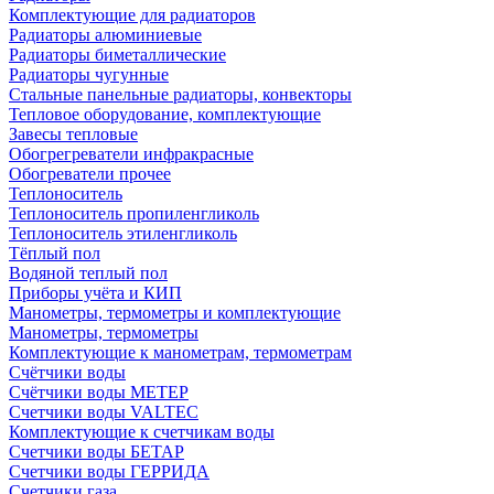
Комплектующие для радиаторов
Радиаторы алюминиевые
Радиаторы биметаллические
Радиаторы чугунные
Стальные панельные радиаторы, конвекторы
Тепловое оборудование, комплектующие
Завесы тепловые
Обогрегреватели инфракрасные
Обогреватели прочее
Теплоноситель
Теплоноситель пропиленгликоль
Теплоноситель этиленгликоль
Тёплый пол
Водяной теплый пол
Приборы учёта и КИП
Манометры, термометры и комплектующие
Манометры, термометры
Комплектующие к манометрам, термометрам
Счётчики воды
Счётчики воды МЕТЕР
Счетчики воды VALTEC
Комплектующие к счетчикам воды
Счетчики воды БЕТАР
Счетчики воды ГЕРРИДА
Счетчики газа