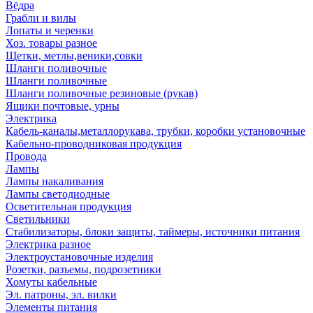
Вёдра
Грабли и вилы
Лопаты и черенки
Хоз. товары разное
Щетки, метлы,веники,совки
Шланги поливочные
Шланги поливочные
Шланги поливочные резиновые (рукав)
Ящики почтовые, урны
Электрика
Кабель-каналы,металлорукава, трубки, коробки установочные
Кабельно-проводниковая продукция
Провода
Лампы
Лампы накаливания
Лампы светодиодные
Осветительная продукция
Светильники
Стабилизаторы, блоки защиты, таймеры, источники питания
Электрика разное
Электроустановочные изделия
Розетки, разъемы, подрозетники
Хомуты кабельные
Эл. патроны, эл. вилки
Элементы питания