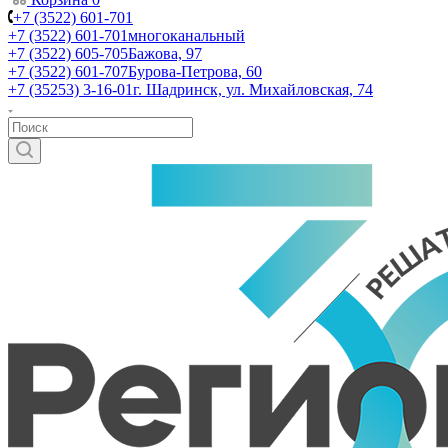
+7 (3522) 601-701
+7 (3522) 601-701
многоканальный
+7 (3522) 605-705
Бажова, 97
+7 (3522) 601-707
Бурова-Петрова, 60
+7 (35253) 3-16-01
г. Шадринск, ул. Михайловская, 74