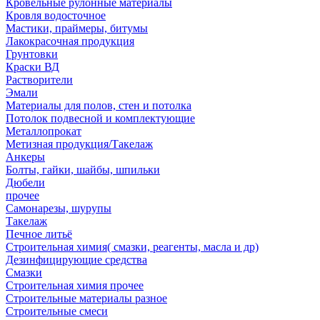
Кровельные рулонные материалы
Кровля водосточное
Мастики, праймеры, битумы
Лакокрасочная продукция
Грунтовки
Краски ВД
Растворители
Эмали
Материалы для полов, стен и потолка
Потолок подвесной и комплектующие
Металлопрокат
Метизная продукция/Такелаж
Анкеры
Болты, гайки, шайбы, шпильки
Дюбели
прочее
Самонарезы, шурупы
Такелаж
Печное литьё
Строительная химия( смазки, реагенты, масла и др)
Дезинфицирующие средства
Смазки
Строительная химия прочее
Строительные материалы разное
Строительные смеси