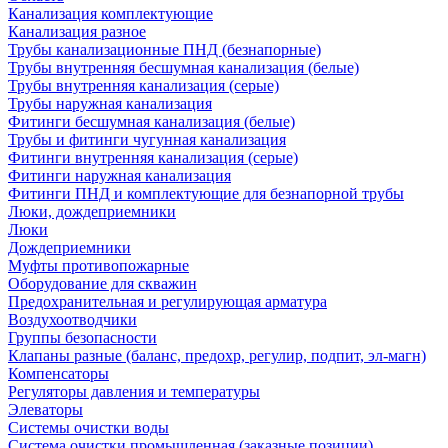
Канализация комплектующие
Канализация разное
Трубы канализационные ПНД (безнапорные)
Трубы внутренняя бесшумная канализация (белые)
Трубы внутренняя канализация (серые)
Трубы наружная канализация
Фитинги бесшумная канализация (белые)
Трубы и фитинги чугунная канализация
Фитинги внутренняя канализация (серые)
Фитинги наружная канализация
Фитинги ПНД и комплектующие для безнапорной трубы
Люки, дождеприемники
Люки
Дождеприемники
Муфты противопожарные
Оборудование для скважин
Предохранительная и регулирующая арматура
Воздухоотводчики
Группы безопасности
Клапаны разные (баланс, предохр, регулир, подпит, эл-магн)
Компенсаторы
Регуляторы давления и температуры
Элеваторы
Системы очистки воды
Система очистки промышленная (заказные позиции)