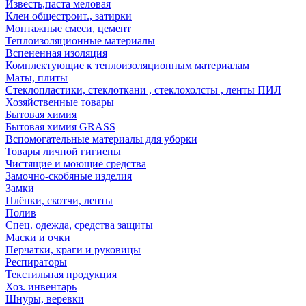
Известь,паста меловая
Клеи общестроит., затирки
Монтажные смеси, цемент
Теплоизоляционные материалы
Вспененная изоляция
Комплектующие к теплоизоляционным материалам
Маты, плиты
Стеклопластики, стеклоткани , стеклохолсты , ленты ПИЛ
Хозяйственные товары
Бытовая химия
Бытовая химия GRASS
Вспомогательные материалы для уборки
Товары личной гигиены
Чистящие и моющие средства
Замочно-скобяные изделия
Замки
Плёнки, скотчи, ленты
Полив
Спец. одежда, средства защиты
Маски и очки
Перчатки, краги и руковицы
Респираторы
Текстильная продукция
Хоз. инвентарь
Шнуры, веревки