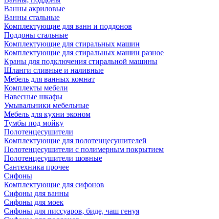
Ванны акриловые
Ванны стальные
Комплектующие для ванн и поддонов
Поддоны стальные
Комплектующие для стиральных машин
Комплектующие для стиральных машин разное
Краны для подключения стиральной машины
Шланги сливные и наливные
Мебель для ванных комнат
Комплекты мебели
Навесные шкафы
Умывальники мебельные
Мебель для кухни эконом
Тумбы под мойку
Полотенцесушители
Комплектующие для полотенцесушителей
Полотенцесушители с полимерным покрытием
Полотенцесушители шовные
Сантехника прочее
Сифоны
Комплектующие для сифонов
Сифоны для ванны
Сифоны для моек
Сифоны для писсуаров, биде, чаш генуя