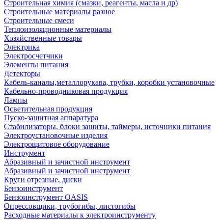
Строительная химия (смазки, реагенты, масла и др)
Строительные материалы разное
Строительные смеси
Теплоизоляционные материалы
Хозяйственные товары
Электрика
Электросчетчики
Элементы питания
Детекторы
Кабель-каналы,металлорукава, трубки, коробки установочные
Кабельно-проводниковая продукция
Лампы
Осветительная продукция
Пуско-защитная аппаратура
Стабилизаторы, блоки защиты, таймеры, источники питания
Электроустановочные изделия
Электрощитовое оборудование
Инструмент
Абразивный и зачистной инструмент
Абразивный и зачистной инструмент
Круги отрезные, диски
Бензоинструмент
Бензоинструмент OASIS
Опрессовщики, трубогибы, листогибы
Расходные материалы к электроинструменту