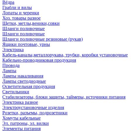
Вёдра
Грабли и вилы
Лопаты и черенки
Хоз. товары разное
Щетки, метлы,веники,совки
Шланги поливочные
Шланги поливочные
Шланги поливочные резиновые (рукав)
Ящики почтовые, урны
Электрика
Кабель-каналы,металлорукава, трубки, коробки установочные
Кабельно-проводниковая продукция
Провода
Лампы
Лампы накаливания
Лампы светодиодные
Осветительная продукция
Светильники
Стабилизаторы, блоки защиты, таймеры, источники питания
Электрика разное
Электроустановочные изделия
Розетки, разъемы, подрозетники
Хомуты кабельные
Эл. патроны, эл. вилки
Элементы питания