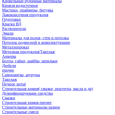
Кровельные рулонные материалы
Кровля водосточное
Мастики, праймеры, битумы
Лакокрасочная продукция
Грунтовки
Краски ВД
Растворители
Эмали
Материалы для полов, стен и потолка
Потолок подвесной и комплектующие
Металлопрокат
Метизная продукция/Такелаж
Анкеры
Болты, гайки, шайбы, шпильки
Дюбели
прочее
Самонарезы, шурупы
Такелаж
Печное литьё
Строительная химия( смазки, реагенты, масла и др)
Дезинфицирующие средства
Смазки
Строительная химия прочее
Строительные материалы разное
Строительные смеси