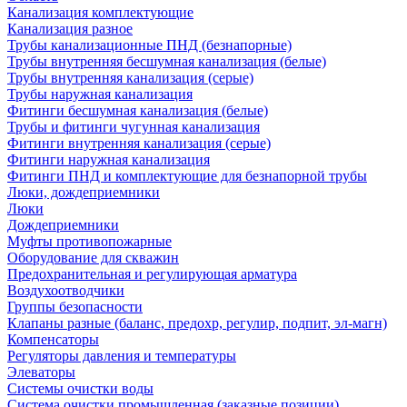
Канализация комплектующие
Канализация разное
Трубы канализационные ПНД (безнапорные)
Трубы внутренняя бесшумная канализация (белые)
Трубы внутренняя канализация (серые)
Трубы наружная канализация
Фитинги бесшумная канализация (белые)
Трубы и фитинги чугунная канализация
Фитинги внутренняя канализация (серые)
Фитинги наружная канализация
Фитинги ПНД и комплектующие для безнапорной трубы
Люки, дождеприемники
Люки
Дождеприемники
Муфты противопожарные
Оборудование для скважин
Предохранительная и регулирующая арматура
Воздухоотводчики
Группы безопасности
Клапаны разные (баланс, предохр, регулир, подпит, эл-магн)
Компенсаторы
Регуляторы давления и температуры
Элеваторы
Системы очистки воды
Система очистки промышленная (заказные позиции)