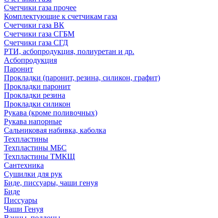
Счетчики газа прочее
Комплектующие к счетчикам газа
Счетчики газа ВК
Счетчики газа СГБМ
Счетчики газа СГД
РТИ, асбопродукция, полиуретан и др.
Асбопродукция
Паронит
Прокладки (паронит, резина, силикон, графит)
Прокладки паронит
Прокладки резина
Прокладки силикон
Рукава (кроме поливочных)
Рукава напорные
Сальниковая набивка, каболка
Техпластины
Техпластины МБС
Техпластины ТМКЩ
Сантехника
Сушилки для рук
Биде, писсуары, чаши генуя
Биде
Писсуары
Чаши Генуя
Ванны, поддоны