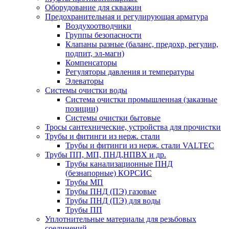
Оборудование для скважин
Предохранительная и регулирующая арматура
Воздухоотводчики
Группы безопасности
Клапаны разные (баланс, предохр, регулир,
подпит, эл-магн)
Компенсаторы
Регуляторы давления и температуры
Элеваторы
Системы очистки воды
Система очистки промышленная (заказные
позиции)
Системы очистки бытовые
Тросы сантехнические, устройства для прочистки
Трубы и фитинги из нерж. стали
Трубы и фитинги из нерж. стали VALTEC
Трубы ПП, МП, ПНД,НПВХ и др.
Трубы канализационные ПНД
(безнапорные) КОРСИС
Трубы МП
Трубы ПНД (ПЭ) газовые
Трубы ПНД (ПЭ) для воды
Трубы ПП
Уплотнительные материалы для резьбовых
соединений