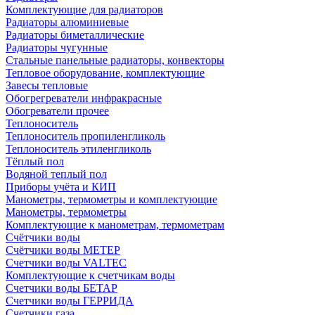
Комплектующие для радиаторов
Радиаторы алюминиевые
Радиаторы биметаллические
Радиаторы чугунные
Стальные панельные радиаторы, конвекторы
Тепловое оборудование, комплектующие
Завесы тепловые
Обогрегреватели инфракрасные
Обогреватели прочее
Теплоноситель
Теплоноситель пропиленгликоль
Теплоноситель этиленгликоль
Тёплый пол
Водяной теплый пол
Приборы учёта и КИП
Манометры, термометры и комплектующие
Манометры, термометры
Комплектующие к манометрам, термометрам
Счётчики воды
Счётчики воды МЕТЕР
Счетчики воды VALTEC
Комплектующие к счетчикам воды
Счетчики воды БЕТАР
Счетчики воды ГЕРРИДА
Счетчики газа