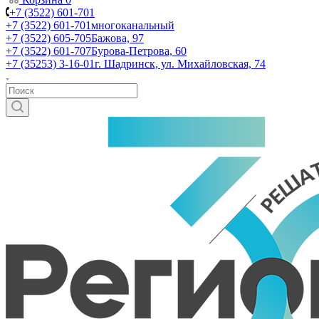
+7 (3522) 601-701
+7 (3522) 601-701
многоканальный
+7 (3522) 605-705
Бажова, 97
+7 (3522) 601-707
Бурова-Петрова, 60
+7 (35253) 3-16-01
г. Шадринск, ул. Михайловская, 74