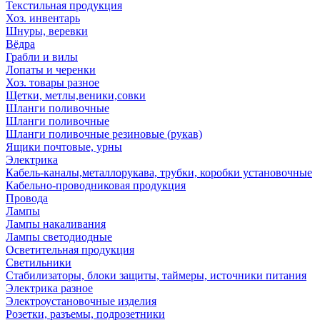
Текстильная продукция
Хоз. инвентарь
Шнуры, веревки
Вёдра
Грабли и вилы
Лопаты и черенки
Хоз. товары разное
Щетки, метлы,веники,совки
Шланги поливочные
Шланги поливочные
Шланги поливочные резиновые (рукав)
Ящики почтовые, урны
Электрика
Кабель-каналы,металлорукава, трубки, коробки установочные
Кабельно-проводниковая продукция
Провода
Лампы
Лампы накаливания
Лампы светодиодные
Осветительная продукция
Светильники
Стабилизаторы, блоки защиты, таймеры, источники питания
Электрика разное
Электроустановочные изделия
Розетки, разъемы, подрозетники