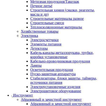
Метизная продукция/Такелаж
Печное литьё
Строительная химия (смазки, реагенты,
масла и др)
Строительные материалы разное
Строительные смеси
Теплоизоляционные материалы
Хозяйственные товары
Электрика
Электросчетчики
Элементы питания
Детекторы
Кабель-каналы,металлорукава, трубки,
коробки установочные
Кабельно-проводниковая продукция
Лампы
Осветительная продукция
Пуско-защитная аппаратура
Стабилизаторы, блоки защиты, таймеры,
источники питания
Электроустановочные изделия
Электрощитовое оборудование
Инструмент
Абразивный и зачистной инструмент
Абразивный и зачистной инструмент