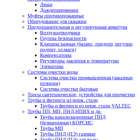
Люки
Дождеприемники
Муфты противопожарные
Оборудование для скважин
Предохранительная и регулирующая арматура
Воздухоотводчики
Группы безопасности
Клапаны разные (баланс, предохр, регулир,
подпит, эл-магн)
Компенсаторы
Регуляторы давления и температуры
Элеваторы
Системы очистки воды
Система очистки промышленная (заказные
позиции)
Системы очистки бытовые
Тросы сантехнические, устройства для прочистки
Трубы и фитинги из нерж. стали
Трубы и фитинги из нерж. стали VALTEC
Трубы ПП, МП, ПНД,НПВХ и др.
Трубы канализационные ПНД
(безнапорные) КОРСИС
Трубы МП
Трубы ПНД (ПЭ) газовые
Трубы ПНД (ПЭ) для воды