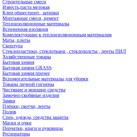
Строительные смеси
Известь,паста меловая
Клеи общестроит., затирки
Монтажные смеси, цемент
Теплоизоляционные материалы
Вспененная изоляция
Комплектующие к теплоизоляционным материалам
Маты, плиты
Скорлупа
Стеклопластики, стеклоткани , стеклохолсты , ленты ПИЛ
Хозяйственные товары
Бытовая химия
Бытовая химия GRASS
Бытовая химия прочее
Вспомогательные материалы для уборки
Товары личной гигиены
Чистящие и моющие средства
Замочно-скобяные изделия
Замки
Плёнки, скотчи, ленты
Полив
Спец. одежда, средства защиты
Маски и очки
Перчатки, краги и руковицы
Респираторы