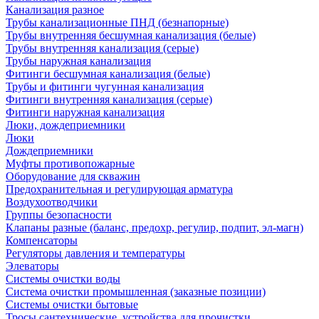
Канализация разное
Трубы канализационные ПНД (безнапорные)
Трубы внутренняя бесшумная канализация (белые)
Трубы внутренняя канализация (серые)
Трубы наружная канализация
Фитинги бесшумная канализация (белые)
Трубы и фитинги чугунная канализация
Фитинги внутренняя канализация (серые)
Фитинги наружная канализация
Люки, дождеприемники
Люки
Дождеприемники
Муфты противопожарные
Оборудование для скважин
Предохранительная и регулирующая арматура
Воздухоотводчики
Группы безопасности
Клапаны разные (баланс, предохр, регулир, подпит, эл-магн)
Компенсаторы
Регуляторы давления и температуры
Элеваторы
Системы очистки воды
Система очистки промышленная (заказные позиции)
Системы очистки бытовые
Тросы сантехнические, устройства для прочистки