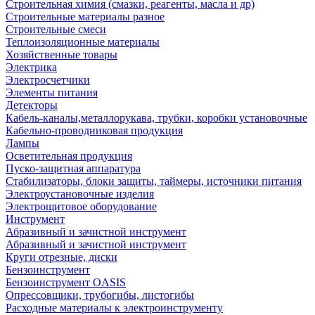
Строительная химия (смазки, реагенты, масла и др)
Строительные материалы разное
Строительные смеси
Теплоизоляционные материалы
Хозяйственные товары
Электрика
Электросчетчики
Элементы питания
Детекторы
Кабель-каналы,металлорукава, трубки, коробки установочные
Кабельно-проводниковая продукция
Лампы
Осветительная продукция
Пуско-защитная аппаратура
Стабилизаторы, блоки защиты, таймеры, источники питания
Электроустановочные изделия
Электрощитовое оборудование
Инструмент
Абразивный и зачистной инструмент
Абразивный и зачистной инструмент
Круги отрезные, диски
Бензоинструмент
Бензоинструмент OASIS
Опрессовщики, трубогибы, листогибы
Расходные материалы к электроинструменту