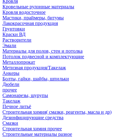
Кровля
Кровельные рулонные материалы
Кровля водосточное
Мастики, праймеры, битумы
Лакокрасочная продукция
Грунтовки
Краски ВД
Растворители
Эмали
Материалы для полов, стен и потолка
Потолок подвесной и комплектующие
Металлопрокат
Метизная продукция/Такелаж
Анкеры
Болты, гайки, шайбы, шпильки
Дюбели
прочее
Самонарезы, шурупы
Такелаж
Печное литьё
Строительная химия( смазки, реагенты, масла и др)
Дезинфицирующие средства
Смазки
Строительная химия прочее
Строительные материалы разное