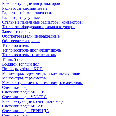
Комплектующие для радиаторов
Радиаторы алюминиевые
Радиаторы биметаллические
Радиаторы чугунные
Стальные панельные радиаторы, конвекторы
Тепловое оборудование, комплектующие
Завесы тепловые
Обогрегреватели инфракрасные
Обогреватели прочее
Теплоноситель
Теплоноситель пропиленгликоль
Теплоноситель этиленгликоль
Тёплый пол
Водяной теплый пол
Приборы учёта и КИП
Манометры, термометры и комплектующие
Манометры, термометры
Комплектующие к манометрам, термометрам
Счётчики воды
Счётчики воды МЕТЕР
Счетчики воды VALTEC
Комплектующие к счетчикам воды
Счетчики воды БЕТАР
Счетчики воды ГЕРРИДА
Счетчики газа