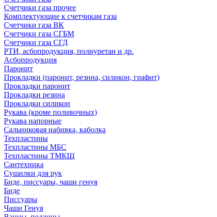
Счетчики газа прочее
Комплектующие к счетчикам газа
Счетчики газа ВК
Счетчики газа СГБМ
Счетчики газа СГД
РТИ, асбопродукция, полиуретан и др.
Асбопродукция
Паронит
Прокладки (паронит, резина, силикон, графит)
Прокладки паронит
Прокладки резина
Прокладки силикон
Рукава (кроме поливочных)
Рукава напорные
Сальниковая набивка, каболка
Техпластины
Техпластины МБС
Техпластины ТМКЩ
Сантехника
Сушилки для рук
Биде, писсуары, чаши генуя
Биде
Писсуары
Чаши Генуя
Ванны, поддоны