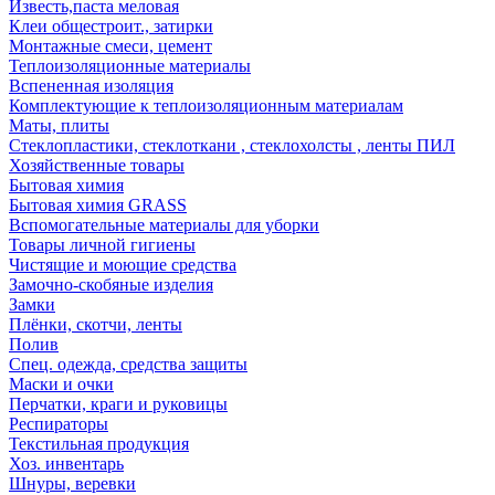
Известь,паста меловая
Клеи общестроит., затирки
Монтажные смеси, цемент
Теплоизоляционные материалы
Вспененная изоляция
Комплектующие к теплоизоляционным материалам
Маты, плиты
Стеклопластики, стеклоткани , стеклохолсты , ленты ПИЛ
Хозяйственные товары
Бытовая химия
Бытовая химия GRASS
Вспомогательные материалы для уборки
Товары личной гигиены
Чистящие и моющие средства
Замочно-скобяные изделия
Замки
Плёнки, скотчи, ленты
Полив
Спец. одежда, средства защиты
Маски и очки
Перчатки, краги и руковицы
Респираторы
Текстильная продукция
Хоз. инвентарь
Шнуры, веревки