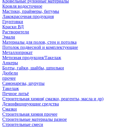
Кровельные рулонные материалы
Кровля водосточное
Мастики, праймеры, битумы
Лакокрасочная продукция
Грунтовки
Краски ВД
Растворители
Эмали
Материалы для полов, стен и потолка
Потолок подвесной и комплектующие
Металлопрокат
Метизная продукция/Такелаж
Анкеры
Болты, гайки, шайбы, шпильки
Дюбели
прочее
Самонарезы, шурупы
Такелаж
Печное литьё
Строительная химия( смазки, реагенты, масла и др)
Дезинфицирующие средства
Смазки
Строительная химия прочее
Строительные материалы разное
Строительные смеси