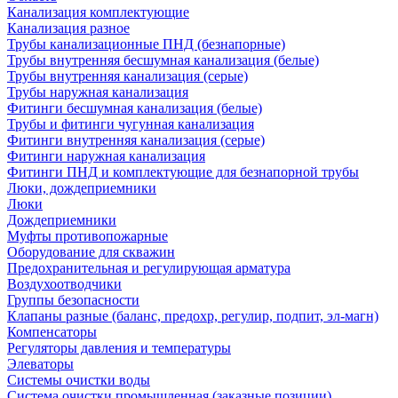
Канализация комплектующие
Канализация разное
Трубы канализационные ПНД (безнапорные)
Трубы внутренняя бесшумная канализация (белые)
Трубы внутренняя канализация (серые)
Трубы наружная канализация
Фитинги бесшумная канализация (белые)
Трубы и фитинги чугунная канализация
Фитинги внутренняя канализация (серые)
Фитинги наружная канализация
Фитинги ПНД и комплектующие для безнапорной трубы
Люки, дождеприемники
Люки
Дождеприемники
Муфты противопожарные
Оборудование для скважин
Предохранительная и регулирующая арматура
Воздухоотводчики
Группы безопасности
Клапаны разные (баланс, предохр, регулир, подпит, эл-магн)
Компенсаторы
Регуляторы давления и температуры
Элеваторы
Системы очистки воды
Система очистки промышленная (заказные позиции)