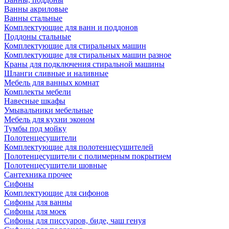
Ванны акриловые
Ванны стальные
Комплектующие для ванн и поддонов
Поддоны стальные
Комплектующие для стиральных машин
Комплектующие для стиральных машин разное
Краны для подключения стиральной машины
Шланги сливные и наливные
Мебель для ванных комнат
Комплекты мебели
Навесные шкафы
Умывальники мебельные
Мебель для кухни эконом
Тумбы под мойку
Полотенцесушители
Комплектующие для полотенцесушителей
Полотенцесушители с полимерным покрытием
Полотенцесушители шовные
Сантехника прочее
Сифоны
Комплектующие для сифонов
Сифоны для ванны
Сифоны для моек
Сифоны для писсуаров, биде, чаш генуя