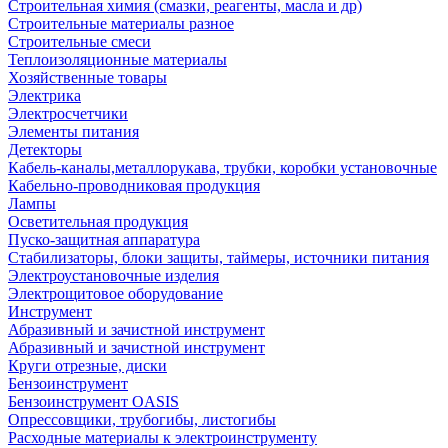
Строительная химия (смазки, реагенты, масла и др)
Строительные материалы разное
Строительные смеси
Теплоизоляционные материалы
Хозяйственные товары
Электрика
Электросчетчики
Элементы питания
Детекторы
Кабель-каналы,металлорукава, трубки, коробки установочные
Кабельно-проводниковая продукция
Лампы
Осветительная продукция
Пуско-защитная аппаратура
Стабилизаторы, блоки защиты, таймеры, источники питания
Электроустановочные изделия
Электрощитовое оборудование
Инструмент
Абразивный и зачистной инструмент
Абразивный и зачистной инструмент
Круги отрезные, диски
Бензоинструмент
Бензоинструмент OASIS
Опрессовщики, трубогибы, листогибы
Расходные материалы к электроинструменту