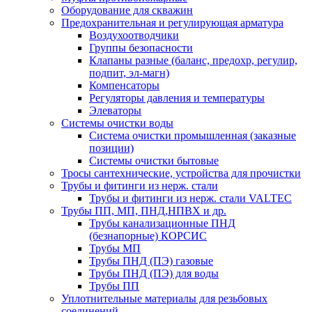
Оборудование для скважин
Предохранительная и регулирующая арматура
Воздухоотводчики
Группы безопасности
Клапаны разные (баланс, предохр, регулир,
подпит, эл-магн)
Компенсаторы
Регуляторы давления и температуры
Элеваторы
Системы очистки воды
Система очистки промышленная (заказные
позиции)
Системы очистки бытовые
Тросы сантехнические, устройства для прочистки
Трубы и фитинги из нерж. стали
Трубы и фитинги из нерж. стали VALTEC
Трубы ПП, МП, ПНД,НПВХ и др.
Трубы канализационные ПНД
(безнапорные) КОРСИС
Трубы МП
Трубы ПНД (ПЭ) газовые
Трубы ПНД (ПЭ) для воды
Трубы ПП
Уплотнительные материалы для резьбовых
соединений