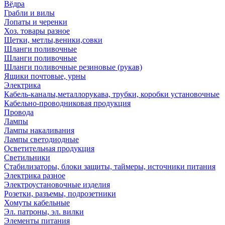
Вёдра
Грабли и вилы
Лопаты и черенки
Хоз. товары разное
Щетки, метлы,веники,совки
Шланги поливочные
Шланги поливочные
Шланги поливочные резиновые (рукав)
Ящики почтовые, урны
Электрика
Кабель-каналы,металлорукава, трубки, коробки установочные
Кабельно-проводниковая продукция
Провода
Лампы
Лампы накаливания
Лампы светодиодные
Осветительная продукция
Светильники
Стабилизаторы, блоки защиты, таймеры, источники питания
Электрика разное
Электроустановочные изделия
Розетки, разъемы, подрозетники
Хомуты кабельные
Эл. патроны, эл. вилки
Элементы питания