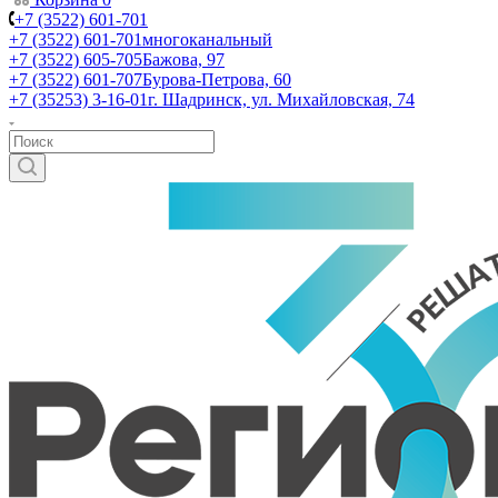
+7 (3522) 601-701
+7 (3522) 601-701
многоканальный
+7 (3522) 605-705
Бажова, 97
+7 (3522) 601-707
Бурова-Петрова, 60
+7 (35253) 3-16-01
г. Шадринск, ул. Михайловская, 74