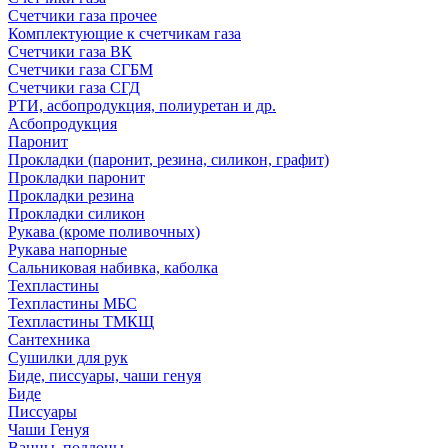
Счетчики газа прочее
Комплектующие к счетчикам газа
Счетчики газа ВК
Счетчики газа СГБМ
Счетчики газа СГД
РТИ, асбопродукция, полиуретан и др.
Асбопродукция
Паронит
Прокладки (паронит, резина, силикон, графит)
Прокладки паронит
Прокладки резина
Прокладки силикон
Рукава (кроме поливочных)
Рукава напорные
Сальниковая набивка, каболка
Техпластины
Техпластины МБС
Техпластины ТМКЩ
Сантехника
Сушилки для рук
Биде, писсуары, чаши генуя
Биде
Писсуары
Чаши Генуя
Ванны, поддоны