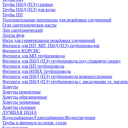
Трубы ПНД (ПЭ) газовые
Трубы ПНД (ПЭ) для воды
Трубы ПП
Уплотнительные материалы для резьбовых соединений
Гели сантехнические,пасты
Лен сантехнический
Ленты фум
Нити для гермеризации резьбовых соединений
Фитинги для ПП, МП, ПНД (ПЭ) трубопроводов
Фитинги КОРСИС
Фитинги для МП трубопровода
Фитинги для ПНД (ПЭ) трубопровода под стыковую сварку
Фитинги для ПП трубопровода
Фитинги для НПВХ трубопровода
Фитинги для ПНД (ПЭ) трубопровода компрессионные
Фитинги для ПНД (ПЭ) трубопровода с закладными эл. нагрев
Хомуты
Хомуты ремонтные
Хомуты обрезиненные
Хомуты червячные
Хомуты силовые
ЛУЧШАЯ ЦЕНА
Водоснабжение/Газоснабжение/Водоотведение
Трубы и фитинги из нерж. стали
Канализация