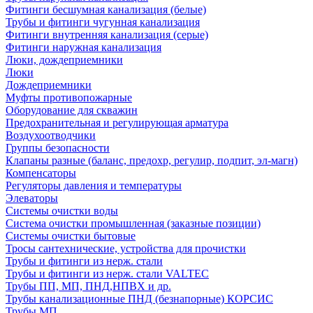
Фитинги бесшумная канализация (белые)
Трубы и фитинги чугунная канализация
Фитинги внутренняя канализация (серые)
Фитинги наружная канализация
Люки, дождеприемники
Люки
Дождеприемники
Муфты противопожарные
Оборудование для скважин
Предохранительная и регулирующая арматура
Воздухоотводчики
Группы безопасности
Клапаны разные (баланс, предохр, регулир, подпит, эл-магн)
Компенсаторы
Регуляторы давления и температуры
Элеваторы
Системы очистки воды
Система очистки промышленная (заказные позиции)
Системы очистки бытовые
Тросы сантехнические, устройства для прочистки
Трубы и фитинги из нерж. стали
Трубы и фитинги из нерж. стали VALTEC
Трубы ПП, МП, ПНД,НПВХ и др.
Трубы канализационные ПНД (безнапорные) КОРСИС
Трубы МП