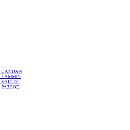
а
ода CANDAN
да LAMMIN
да VALTEC
да РАЗНОЕ