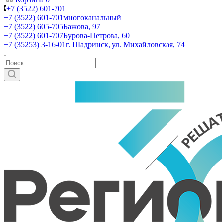
+7 (3522) 601-701
+7 (3522) 601-701
многоканальный
+7 (3522) 605-705
Бажова, 97
+7 (3522) 601-707
Бурова-Петрова, 60
+7 (35253) 3-16-01
г. Шадринск, ул. Михайловская, 74