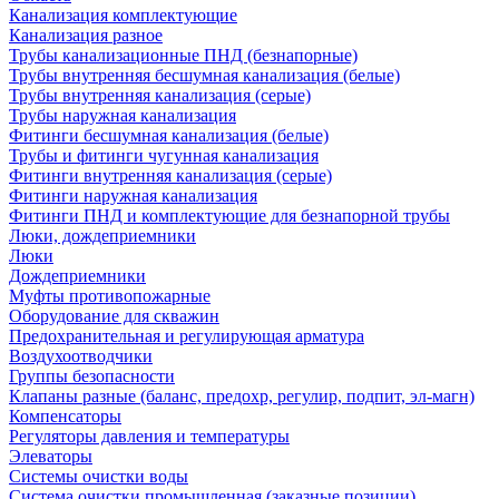
Канализация комплектующие
Канализация разное
Трубы канализационные ПНД (безнапорные)
Трубы внутренняя бесшумная канализация (белые)
Трубы внутренняя канализация (серые)
Трубы наружная канализация
Фитинги бесшумная канализация (белые)
Трубы и фитинги чугунная канализация
Фитинги внутренняя канализация (серые)
Фитинги наружная канализация
Фитинги ПНД и комплектующие для безнапорной трубы
Люки, дождеприемники
Люки
Дождеприемники
Муфты противопожарные
Оборудование для скважин
Предохранительная и регулирующая арматура
Воздухоотводчики
Группы безопасности
Клапаны разные (баланс, предохр, регулир, подпит, эл-магн)
Компенсаторы
Регуляторы давления и температуры
Элеваторы
Системы очистки воды
Система очистки промышленная (заказные позиции)