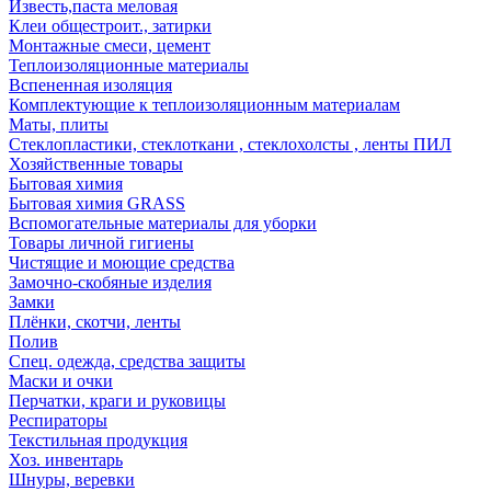
Известь,паста меловая
Клеи общестроит., затирки
Монтажные смеси, цемент
Теплоизоляционные материалы
Вспененная изоляция
Комплектующие к теплоизоляционным материалам
Маты, плиты
Стеклопластики, стеклоткани , стеклохолсты , ленты ПИЛ
Хозяйственные товары
Бытовая химия
Бытовая химия GRASS
Вспомогательные материалы для уборки
Товары личной гигиены
Чистящие и моющие средства
Замочно-скобяные изделия
Замки
Плёнки, скотчи, ленты
Полив
Спец. одежда, средства защиты
Маски и очки
Перчатки, краги и руковицы
Респираторы
Текстильная продукция
Хоз. инвентарь
Шнуры, веревки