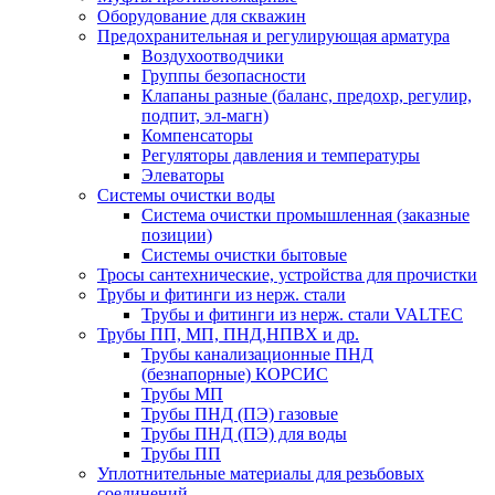
Оборудование для скважин
Предохранительная и регулирующая арматура
Воздухоотводчики
Группы безопасности
Клапаны разные (баланс, предохр, регулир,
подпит, эл-магн)
Компенсаторы
Регуляторы давления и температуры
Элеваторы
Системы очистки воды
Система очистки промышленная (заказные
позиции)
Системы очистки бытовые
Тросы сантехнические, устройства для прочистки
Трубы и фитинги из нерж. стали
Трубы и фитинги из нерж. стали VALTEC
Трубы ПП, МП, ПНД,НПВХ и др.
Трубы канализационные ПНД
(безнапорные) КОРСИС
Трубы МП
Трубы ПНД (ПЭ) газовые
Трубы ПНД (ПЭ) для воды
Трубы ПП
Уплотнительные материалы для резьбовых
соединений