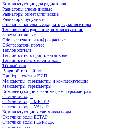
Комплектующие для радиаторов
Радиаторы алюминиевые
Радиаторы биметаллические
Радиаторы чугунные
Стальные панельные радиаторы, конвекторы
Тепловое оборудование, комплектующие
Завесы тепловые
Обогрегреватели инфракрасные
Обогреватели прочее
Теплоноситель
Теплоноситель пропиленгликоль
Теплоноситель этиленгликоль
Тёплый пол
Водяной теплый пол
Приборы учёта и КИП
Манометры, термометры и комплектующие
Манометры, термометры
Комплектующие к манометрам, термометрам
Счётчики воды
Счётчики воды МЕТЕР
Счетчики воды VALTEC
Комплектующие к счетчикам воды
Счетчики воды БЕТАР
Счетчики воды ГЕРРИДА
Счетчики газа