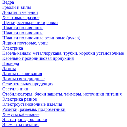
Вёдра
Грабли и вилы
Лопаты и черенки
Хоз. товары разное
Щетки, метлы,веники,совки
Шланги поливочные
Шланги поливочные
Шланги поливочные резиновые (рукав)
Ящики почтовые, урны
Электрика
Кабель-каналы,металлорукава, трубки, коробки установочные
Кабельно-проводниковая продукция
Провода
Лампы
Лампы накаливания
Лампы светодиодные
Осветительная продукция
Светильники
Стабилизаторы, блоки защиты, таймеры, источники питания
Электрика разное
Электроустановочные изделия
Розетки, разъемы, подрозетники
Хомуты кабельные
Эл. патроны, эл. вилки
Элементы питания