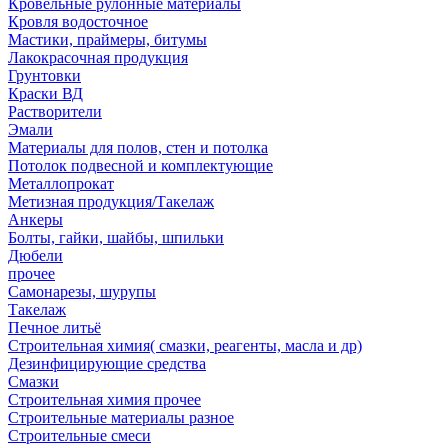
Кровельные рулонные материалы
Кровля водосточное
Мастики, праймеры, битумы
Лакокрасочная продукция
Грунтовки
Краски ВД
Растворители
Эмали
Материалы для полов, стен и потолка
Потолок подвесной и комплектующие
Металлопрокат
Метизная продукция/Такелаж
Анкеры
Болты, гайки, шайбы, шпильки
Дюбели
прочее
Самонарезы, шурупы
Такелаж
Печное литьё
Строительная химия( смазки, реагенты, масла и др)
Дезинфицирующие средства
Смазки
Строительная химия прочее
Строительные материалы разное
Строительные смеси