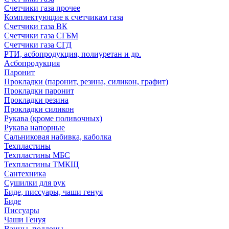
Счетчики газа прочее
Комплектующие к счетчикам газа
Счетчики газа ВК
Счетчики газа СГБМ
Счетчики газа СГД
РТИ, асбопродукция, полиуретан и др.
Асбопродукция
Паронит
Прокладки (паронит, резина, силикон, графит)
Прокладки паронит
Прокладки резина
Прокладки силикон
Рукава (кроме поливочных)
Рукава напорные
Сальниковая набивка, каболка
Техпластины
Техпластины МБС
Техпластины ТМКЩ
Сантехника
Сушилки для рук
Биде, писсуары, чаши генуя
Биде
Писсуары
Чаши Генуя
Ванны, поддоны