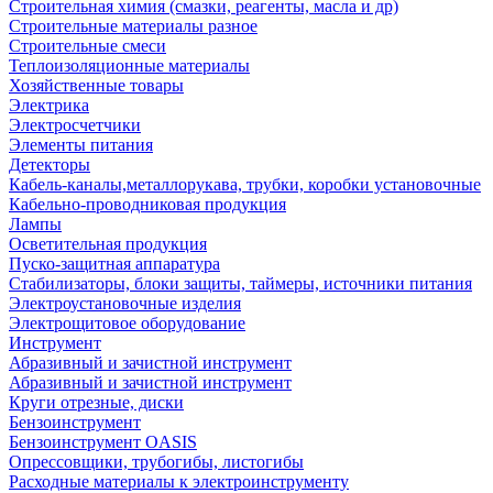
Строительная химия (смазки, реагенты, масла и др)
Строительные материалы разное
Строительные смеси
Теплоизоляционные материалы
Хозяйственные товары
Электрика
Электросчетчики
Элементы питания
Детекторы
Кабель-каналы,металлорукава, трубки, коробки установочные
Кабельно-проводниковая продукция
Лампы
Осветительная продукция
Пуско-защитная аппаратура
Стабилизаторы, блоки защиты, таймеры, источники питания
Электроустановочные изделия
Электрощитовое оборудование
Инструмент
Абразивный и зачистной инструмент
Абразивный и зачистной инструмент
Круги отрезные, диски
Бензоинструмент
Бензоинструмент OASIS
Опрессовщики, трубогибы, листогибы
Расходные материалы к электроинструменту