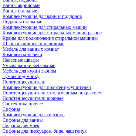
Ванны акриловые
Ванны стальные
Комплектующие для ванн и поддонов
Поддоны стальные
Комплектующие для стиральных машин
Комплектующие для стиральных машин разное
Краны для подключения стиральной машины
Шланги сливные и наливные
Мебель для ванных комнат
Комплекты мебели
Навесные шкафы
Умывальники мебельные
Мебель для кухни эконом
Тумбы под мойку
Полотенцесушители
Комплектующие для полотенцесушителей
Полотенцесушители с полимерным покрытием
Полотенцесушители шовные
Сантехника прочее
Сифоны
Комплектующие для сифонов
Сифоны для ванны
Сифоны для моек
Сифоны для писсуаров, биде, чаш генуя